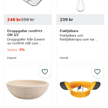
246
kr
258
kr
239
kr
Droppgaller rostfritt 
Fiskfjällare
GN 1/2
Fiskfjällare och 
Droppgaller från Exxent 
fiskfjällskrapa som tar 
av rostfritt stål som 
bort fiskfjäll snabbt och 
passar bra ihop med 
enkelt utan att riva vilket 
Spara
5
%
bricka med GN 1/2 
gör att fiskens skinn blir 
storlek. Ett droppgaller 
oskadat.
Exxent
Hendi
som passar bra i flera 
olika kök.
Lägg till i favoriter
Lägg ti