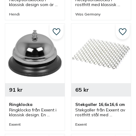
klassisk design som är 
rostfritt med klassisk 
kromad med metallbas. 
design. En ringlocka som 
En ringlocka som passar 
passar utmärkt vid 
Hendi
Was Germany
utmärkt vid köksluckan 
köksluckan eller vid en 
eller vid en reception.
reception.
Lägg till i favoriter
Lägg ti
91
kr
65
kr
Ringklocka
Stekgaller 16,6x16,6 cm
Ringklocka från Exxent i 
Stekgaller från Exxent av 
klassisk design. En 
rostfritt stål med 
ringklocka som passar 
praktiskt utformning så 
bra i ett restaurangkök 
att vätska och smält fett 
Exxent
Exxent
men även intressant i en 
rinner av maten.
reception.