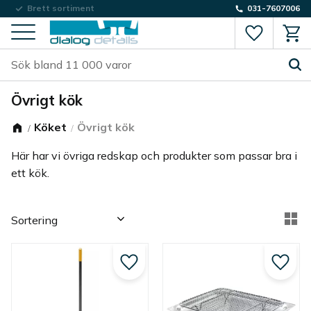
Låg fraktkostnad
Brett sortiment
031-7607006
Favorite
Kund
Meny
Övrigt kök
Köket
Övrigt kök
Här har vi övriga redskap och produkter som passar bra i
ett kök.
Välj sortering
Vä
Lägg till i favoriter
Lägg ti