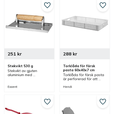
Lägg till i favoriter
Lägg ti
251
kr
288
kr
Stekvikt 530 g
Torklåda för färsk 
pasta 60x40x7 cm
Stekvikt av gjuten 
aluminium med 
Torklåda för färsk pasta 
trähandtag och med 
är perforerad för att 
stekvikten kan man 
säkerställa grundlig 
pressa köttet som då ger 
torkning som gör den 
Exxent
Hendi
en jämn grillyta men även 
bra till att torka, förvara 
stekyta vid tillagning.
och transportera rå 
pasta.
Lägg till i favoriter
Lägg ti