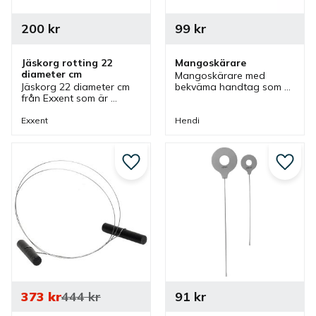
200
kr
99
kr
Jäskorg rotting 22 
Mangoskärare
diameter cm
Mangoskärare med 
Jäskorg 22 diameter cm 
bekväma handtag som 
från Exxent som är 
skär snabbt och 
tillverkad av rotting i 
samtidigt enkelt tar bort 
natur färg. En jäskorg 
kärnan på mangon.
Exxent
Hendi
som passar bra vid 
jäsning av bröd.
Lägg till i favoriter
Lägg ti
373
kr
444
kr
91
kr