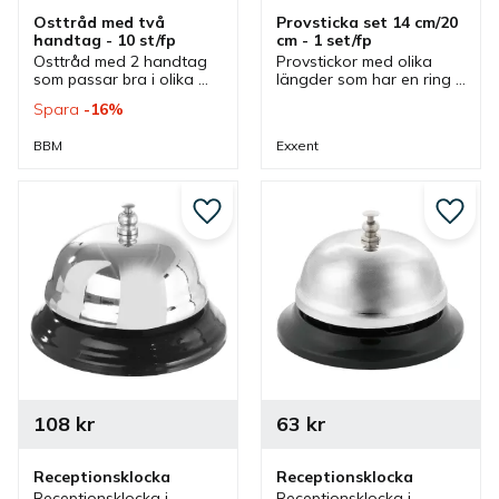
Osttråd med två 
Provsticka set 14 cm/20 
handtag - 10 st/fp
cm - 1 set/fp
Osttråd med 2 handtag 
Provstickor med olika 
som passar bra i olika 
längder som har en ring 
typer av miljöer som 
för enkel upphängning 
Spara
16
%
exempelvis bakom den 
och passar bra i flera 
manuella 
olika kök.
BBM
Exxent
delikatessdisken eller i 
restaurangköket.
Lägg till i favoriter
Lägg ti
108
kr
63
kr
Receptionsklocka
Receptionsklocka
Receptionsklocka i 
Receptionsklocka i 