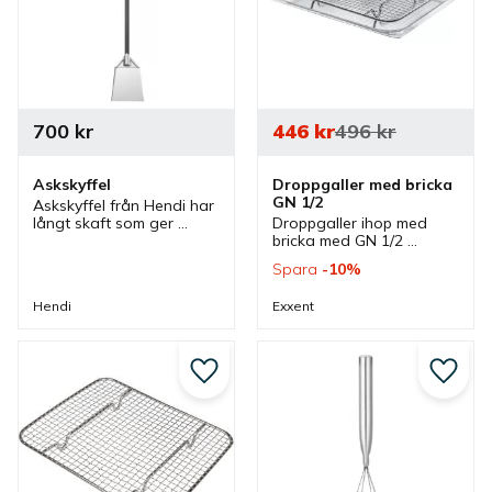
700
kr
446
kr
496
kr
Askskyffel
Droppgaller med bricka 
GN 1/2
Askskyffel från Hendi har 
långt skaft som ger 
Droppgaller ihop med 
säker och effektiv 
bricka med GN 1/2 
uppsamling av aska från 
storlek som är av rostfritt 
Spara
10
%
pizzaugnar. Skyffeln är 
stål. Gallret och brickan 
idealisk för vedeldade 
passar bra i flera olika 
Hendi
Exxent
pizzaugnar.
kök.
Lägg till i favoriter
Lägg ti