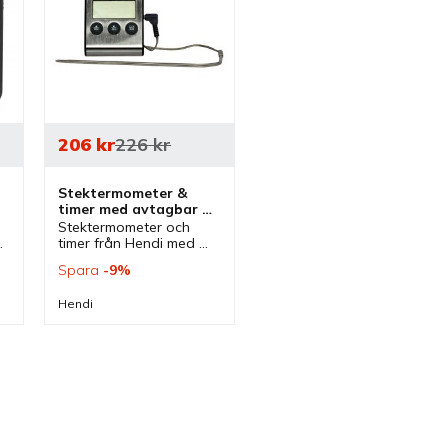
206
kr
226
kr
Stektermometer & 
timer med avtagbar 
mätsticka
Stektermometer och 
timer från Hendi med 
avtagbar mätsticka. En 
Spara
9
%
termometer med 
kökstimer som passar 
Hendi
 
bra i flera olika kök.