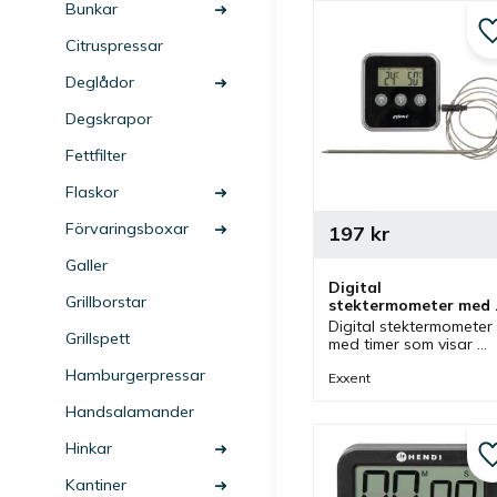
Bunkar
Citruspressar
Deglådor
Degskrapor
Fettfilter
Flaskor
Förvaringsboxar
197
kr
Galler
Digital 
Grillborstar
stektermometer med 
timer
Digital stektermometer 
Grillspett
med timer som visar 
temperaturer på upp till 
Hamburgerpressar
250 C och passar bra i 
Exxent
flera olika kök.
Handsalamander
Hinkar
Kantiner