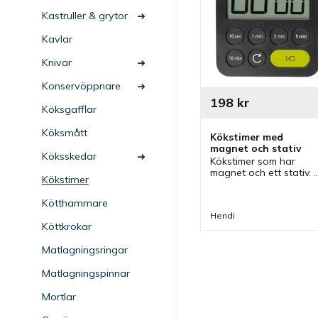
Kastruller & grytor
Kavlar
Knivar
Konservöppnare
198
kr
Köksgafflar
Köksmått
Kökstimer med 
magnet och stativ
Köksskedar
Kökstimer som har 
magnet och ett stativ. 
Kökstimer
En timer med max 
inställd tid på 100 
Kötthammare
minuter, med 10 
Hendi
sekunders noggrannhet
Köttkrokar
som kan räkna både 
upp och ned.
Matlagningsringar
Matlagningspinnar
Mortlar