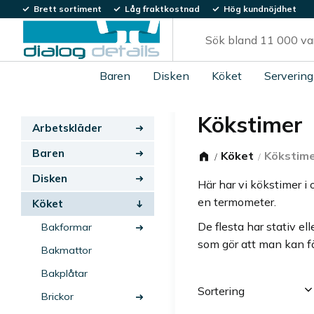
Brett sortiment
Låg fraktkostnad
Hög kundnöjdhet
Baren
Disken
Köket
Servering
Kökstimer
Arbetskläder
Baren
Köket
Kökstim
Disken
Här har vi kökstimer i 
en termometer.
Köket
De flesta har stativ e
Bakformar
som gör att man kan f
Bakmattor
Bakplåtar
Välj sortering
Brickor