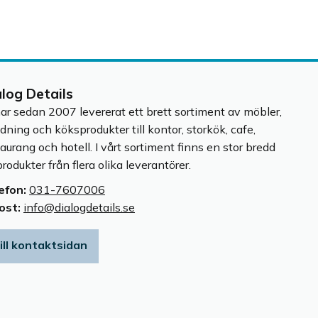
alog Details
har sedan 2007 levererat ett brett sortiment av möbler,
edning och köksprodukter till kontor, storkök, cafe,
taurang och hotell. I vårt sortiment finns en stor bredd
rodukter från flera olika leverantörer.
efon:
031-7607006
ost:
info@dialogdetails.se
ill kontaktsidan