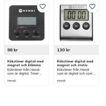
till i favoriter
Lägg till i favoriter
Lägg till
98
kr
130
kr
Kökstimer digital med 
Kökstimer digital med 
magnet och klämma
magnet och stativ
Kökstimer från Hendi 
Kökstimer från Hendi 
som är digital. Timer 
som är digital och som 
med magnet så man 
har magnet men även 
kan fästa den på ett 
ett stativ. En timer som 
Hendi
Hendi
kylskåp eller fästa den 
passar bra i flera olika 
på sig själv med 
kök.
klämman.