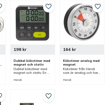
Lägg till i favoriter
Lägg till i favoriter
Lägg 
198
kr
164
kr
Dubbel kökstimer med 
Kökstimer analog med 
magnet och stativ
magnet
Dubbel kökstimer med 
Kökstimer från Hendi 
magnet och stativ. En 
som är analog och har 
timer med max inställd 
magnet på baksidan. En 
tid på 100 minuter, med 
timer som kan fästas 
Hendi
Hendi
10 sekunders 
fast på kylskåpet och 
noggrannhet som kan 
har tydlig display.
räkna både upp och 
ned.
Lägg till i favoriter
Lägg till i favoriter