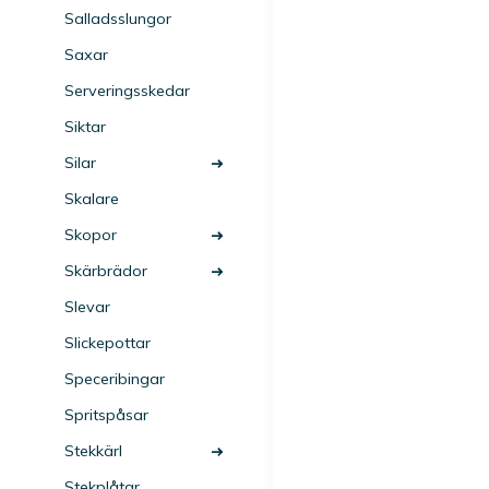
Salladsslungor
Saxar
Serveringsskedar
Siktar
Silar
Skalare
Skopor
Skärbrädor
Slevar
Slickepottar
Speceribingar
Spritspåsar
Stekkärl
Stekplåtar