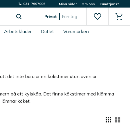
031-7607006
Mina sidor
Om oss
Kundtjänst
Favoriter
Kundv
Privat
Företag
Arbetskläder
Outlet
Varumärken
 att det inte bara är en kökstimer utan även är
timern på ett kylskåp. Det finns kökstimer med klämma
 lämnar köket.
Välj