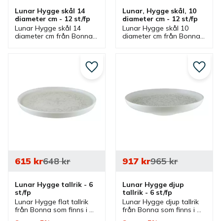
Lunar Hygge skål 14 
Lunar, Hygge skål, 10 
diameter cm - 12 st/fp
diameter cm - 12 st/fp
Lunar Hygge skål 14 
Lunar Hygge skål 10 
diameter cm från Bonna 
diameter cm från Bonna 
som ingår i en serie där 
som ingår i en serie där 
flera delar finns. Skål 
flera delar finns. Skål 
som passar bra som 
som passar bra som 
serveringsskål.
serveringsskål.
Lägg till i favoriter
Lägg ti
615
kr
648
kr
917
kr
965
kr
Lunar Hygge tallrik - 6 
Lunar Hygge djup 
st/fp
tallrik - 6 st/fp
Lunar Hygge flat tallrik 
Lunar Hygge djup tallrik 
från Bonna som finns i 
från Bonna som finns i 
olika storlekar och ingår i 
olika storlekar och ingår i 