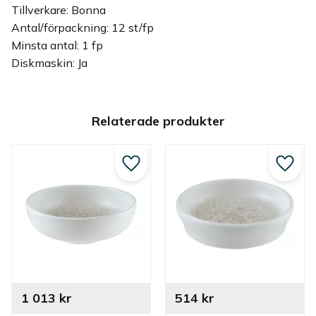
Tillverkare: Bonna
Antal/förpackning: 12 st/fp
Minsta antal: 1 fp
Diskmaskin: Ja
Relaterade produkter
Lägg till i favoriter
Lägg ti
1 013
kr
514
kr