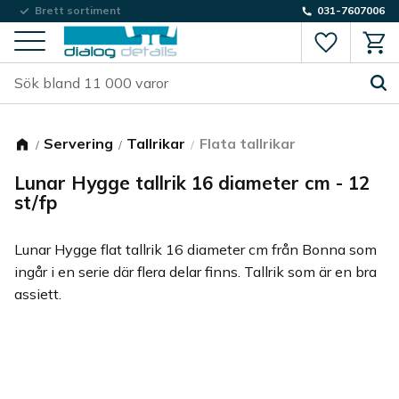
Låg fraktkostnad
Brett sortiment
031-7607006
Favorite
Kund
Meny
Servering
Tallrikar
Flata tallrikar
Lunar Hygge tallrik 16 diameter cm - 12
st/fp
Lunar Hygge flat tallrik 16 diameter cm från Bonna som
ingår i en serie där flera delar finns. Tallrik som är en bra
assiett.