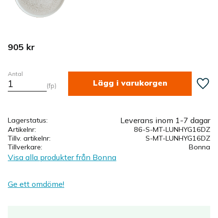
905
kr
Antal
Lägg ti
fp
Leverans inom 1-7 dagar
Lagerstatus
Artikelnr
86-S-MT-LUNHYG16DZ
Tillv. artikelnr
S-MT-LUNHYG16DZ
Tillverkare
Bonna
Visa alla produkter från Bonna
Ge ett omdöme!