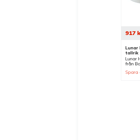
917
k
Lunar 
tallrik
Lunar H
från Bo
olika s
Spara
ingår i 
delar fi
som pa
pastatal