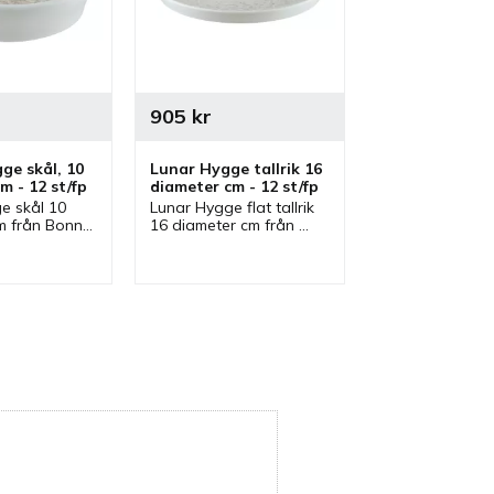
905
kr
ge skål, 10 
Lunar Hygge tallrik 16 
m - 12 st/fp
diameter cm - 12 st/fp
 skål 10 
Lunar Hygge flat tallrik 
m från Bonna 
16 diameter cm från 
en serie där 
Bonna som ingår i en 
finns. Skål 
serie där flera delar 
 bra som 
finns. Tallrik som är en 
kål.
bra assiett.