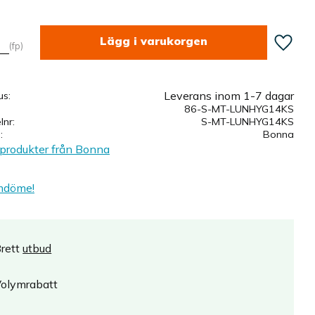
Lägg till
fp
Leverans inom 1-7 dagar
us
86-S-MT-LUNHYG14KS
elnr
S-MT-LUNHYG14KS
e
Bonna
 produkter från Bonna
mdöme!
rett
utbud
olymrabatt