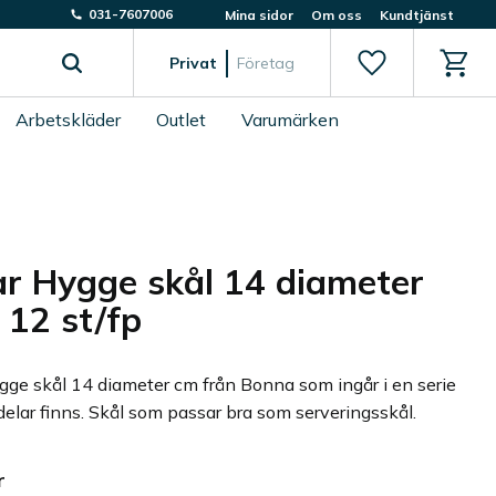
031-7607006
Mina sidor
Om oss
Kundtjänst
Favoriter
Kundv
Privat
Företag
Arbetskläder
Outlet
Varumärken
r Hygge skål 14 diameter
 12 st/fp
gge skål 14 diameter cm från Bonna som ingår i en serie
 delar finns. Skål som passar bra som serveringsskål.
r