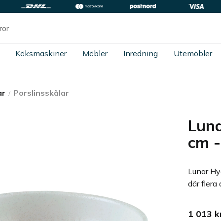
Köksmaskiner
Möbler
Inredning
Utemöbler
ar
Porslinsskålar
Luna
cm -
Lunar Hy
där flera
1 013
k