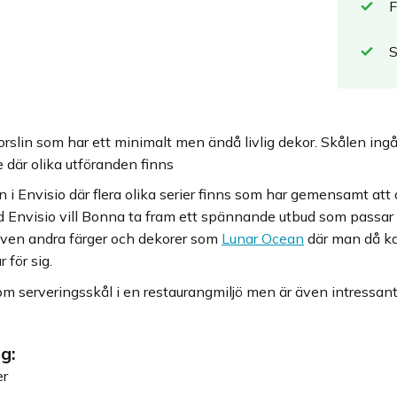
F
slin som har ett minimalt men ändå livlig dekor. Skålen ingår 
 där olika utföranden finns
n i Envisio där flera olika serier finns som har gemensamt at
ed Envisio vill Bonna ta fram ett spännande utbud som passar 
 även andra färger och dekorer som
Lunar Ocean
där man då ka
 för sig.
m serveringsskål i en restaurangmiljö men är även intressan
g:
er