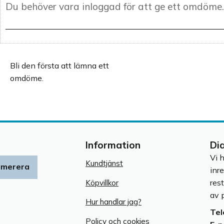
Bli den första att lämna ett
omdöme.
Information
Di
Vi 
Kundtjänst
umerera
inr
res
Köpvillkor
av p
Hur handlar jag?
Tel
Policy och cookies