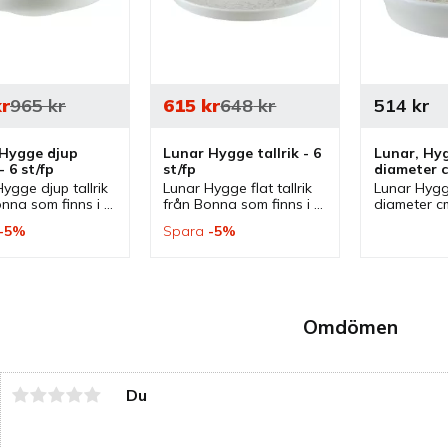
r
965
kr
615
kr
648
kr
514
kr
Hygge djup 
Lunar Hygge tallrik - 6 
Lunar, Hyg
 - 6 st/fp
st/fp
diameter c
ygge djup tallrik 
Lunar Hygge flat tallrik 
Lunar Hygge
nna som finns i 
från Bonna som finns i 
diameter c
torlekar och 
olika storlekar och 
som ingår i 
5
%
Spara
5
%
en serie där flera 
ingår i en serie där flera 
flera delar 
nns. Tallrikar 
delar finns. Tallrikar 
som passar
ssar bra som 
som passar bra som 
serveringss
lrik.
mattallrikar.
Omdömen
Du