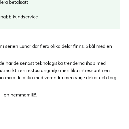
lera betalsätt
Snabb
kundservice
i serien Lunar där flera olika delar finns. Skål med en
t de har de senast teknologiska trenderna ihop med
utmärkt i en restaurangmiljö men lika intressant i en
n mixa de olika med varandra men varje dekor och färg
t i en hemmamiljö.