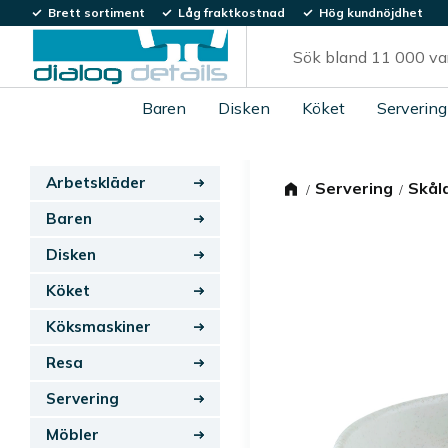
Brett sortiment
Låg fraktkostnad
Hög kundnöjdhet
Baren
Disken
Köket
Servering
Arbetskläder
Servering
Skål
Baren
Disken
Köket
Köksmaskiner
Resa
Servering
Möbler