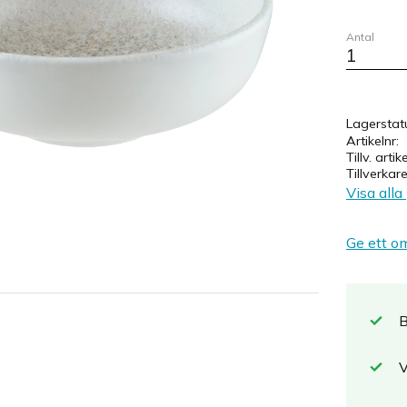
Antal
Lagerstat
Artikelnr
Tillv. artik
Tillverkar
Visa alla
Ge ett o
B
V