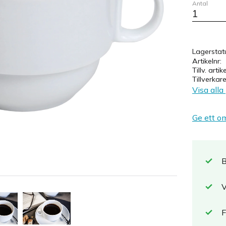
Antal
Lagerstat
Artikelnr
Tillv. artik
Tillverkar
Visa alla
Ge ett o
B
V
F