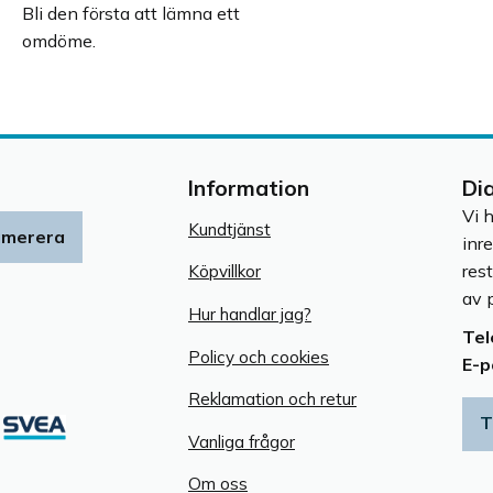
Bli den första att lämna ett
omdöme.
Information
Di
Vi 
Kundtjänst
umerera
inr
res
Köpvillkor
av p
Hur handlar jag?
Tel
Policy och cookies
E-p
Reklamation och retur
T
Vanliga frågor
Om oss