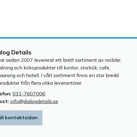
alog Details
har sedan 2007 levererat ett brett sortiment av möbler,
edning och köksprodukter till kontor, storkök, cafe,
taurang och hotell. I vårt sortiment finns en stor bredd
rodukter från flera olika leverantörer.
efon:
031-7607006
ost:
info@dialogdetails.se
ill kontaktsidan