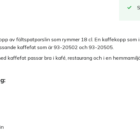
opp av fältspatporslin som rymmer 18 cl. En kaffekopp som ingå
ssande kaffefat som är 93-20502 och 93-20505.
d kaffefat passar bra i kafé, restaurang och i en hemmamiljö
g:
in