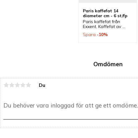
Paris kaffefat 14 
diameter cm - 6 st/fp
Paris kaffefat från 
Exxent. Kaffefat av 
fältspatporslin med 
Spara
10
%
klassisk och tidlös 
design som har 
passande kaffekopp.
Omdömen
Du