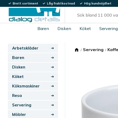
Brett sortiment
Låg fraktkostnad
Hög kundnöjdhet
Baren
Disken
Köket
Servering
Arbetskläder
Servering
Kaff
Baren
Disken
Köket
Köksmaskiner
Resa
Servering
Möbler