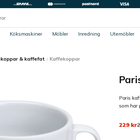
Köksmaskiner
Möbler
Inredning
Utemöbler
ekoppar & kaffefat
Kaffekoppar
Pari
Paris kaf
som har p
Nedsatt
O
229
kr