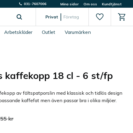
031-7607006
Mina sidor
Om oss
Kundtjänst
Favoriter
Kundv
Privat
Företag
Arbetskläder
Outlet
Varumärken
s kaffekopp 18 cl - 6 st/fp
fekopp av fältspatporslin med klassisk och tidlös design
assande kaffefat men även passar bra i olika miljöer.
 pris:
rdinarie pris:
255
kr