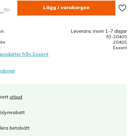
Lägg till
fp
Leverans inom 1-7 dagar
us
93-20405
elnr
20405
e
Exxent
 produkter från Exxent
mdöme!
rett
utbud
olymrabatt
lera betalsätt