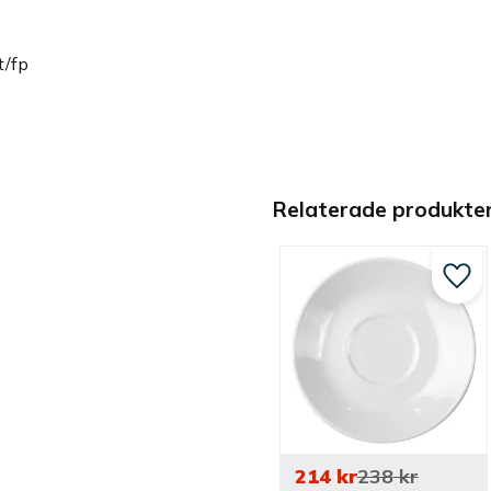
t/fp
Relaterade produkte
Lägg 
214
kr
238
kr