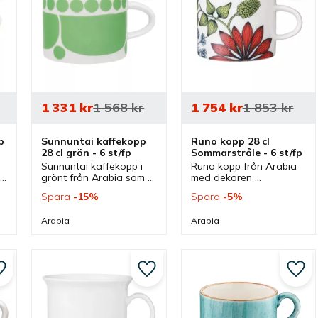
1 331
kr
1 568
kr
1 754
kr
1 853
kr
 
Sunnuntai kaffekopp 
Runo kopp 28 cl 
28 cl grön - 6 st/fp
Sommarstråle - 6 st/fp
Sunnuntai kaffekopp i 
Runo kopp från Arabia 
grönt från Arabia som 
med dekoren 
 
har ett mönster som är 
Sommarstråle har 
Spara
15
%
Spara
5
%
 
fylld med positivitet och 
handritade 
ger en söndagsglädje 
blommönster med 
Arabia
Arabia
till sin dukning varje dag.
intensiva färger och 
detaljer som ger ett 
intressant mönster.
Lägg till i favoriter
Lägg till i favoriter
Lägg 