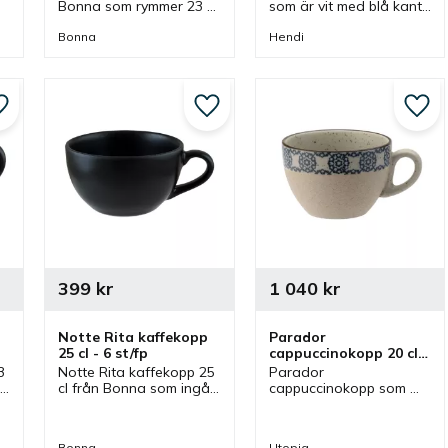
Bonna som rymmer 23 
som är vit med blå kant 
 
cl och är matt vit. 
från Hendi. Mugg som 
Kaffekopp som kan 
ingår i en serie där olika 
Bonna
Hendi
kombineras ihop med 
produkter finns.
olika kaffefat från 
Bonna.
Lägg till i favoriter
Lägg till i favoriter
Lägg 
399
kr
1 040
kr
Notte Rita kaffekopp 
Parador 
25 cl - 6 st/fp
cappuccinokopp 20 cl 
- 6 st/fp
 
Notte Rita kaffekopp 25 
Parador 
 
cl från Bonna som ingår 
cappuccinokopp som 
 
i en serie där flera delar 
har jordnära toner och 
finns. Svart kaffekopp 
ett upprepande 
som även har kaffefat 
geometriskt mönster 
Bonna
Utopia