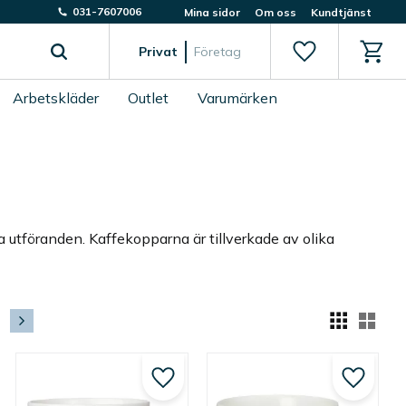
031-7607006
Mina sidor
Om oss
Kundtjänst
Favoriter
Kundv
Privat
Företag
Arbetskläder
Outlet
Varumärken
ka utföranden. Kaffekopparna är tillverkade av olika
Välj
till i favoriter
Lägg till i favoriter
Lägg till