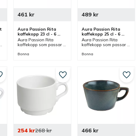
461
kr
489
kr
 
Aura Passion Rita 
Aura Passion Rita 
kaffekopp 23 cl - 6 
kaffekopp 25 cl - 6 
st/fp
st/fp
Aura Passion Rita 
Aura Passion Rita 
kaffekopp som passar 
kaffekopp som passar 
bra till en god kaffe 
bra till en god kaffe 
 
men även intressant vid 
men även intressant vid 
Bonna
Bonna
olika dukningar och i 
olika dukningar och i 
olika miljöer.
olika miljöer.
Lägg till i favoriter
Lägg till i favoriter
Lägg 
254
kr
268
kr
466
kr