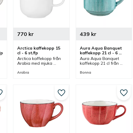
770
kr
439
kr
Arctica kaffekopp 15 
Aura Aqua Banquet 
fp
cl - 6 st/fp
kaffekopp 21 cl - 6 
st/fp
Arctica kaffekopp från 
Aura Aqua Banquet 
Arabia med mjuka 
kaffekopp 21 cl från 
former och tidlös 
Bonna som ingår i en 
design där 
serie där flera delar 
Arabia
Bonna
 
funktionalitet och 
finns. Kaffekopp som är 
elegans är kärnan i 
stapelbar och har 
serien.
passande kaffefat.
Lägg till i favoriter
Lägg till i favoriter
Lägg 