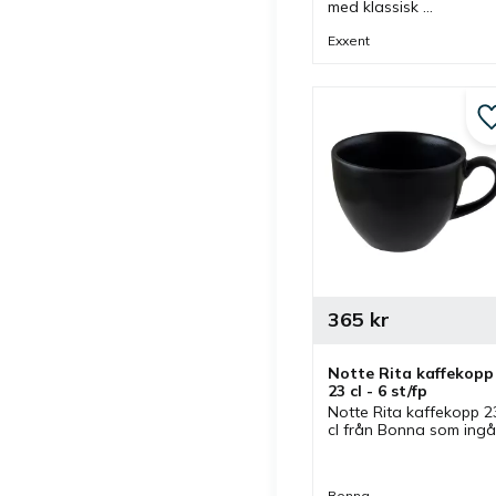
med klassisk 
barockinspirerad design
som passar bra vid 
Exxent
olika dukningar men 
även i olika miljöer.
365
kr
Notte Rita kaffekopp 
23 cl - 6 st/fp
Notte Rita kaffekopp 23
cl från Bonna som ingår
i en serie där flera delar
finns. Svart kaffekopp 
som även har kaffefat 
Bonna