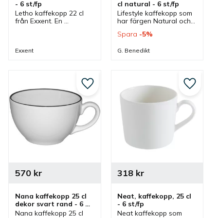
- 6 st/fp
cl natural - 6 st/fp
Letho kaffekopp 22 cl 
Lifestyle kaffekopp som 
från Exxent. En 
har färgen Natural och 
kaffekopp som har 
har passande kaffefat. 
Spara
5
%
tillhörande kaffefat och 
En kopp som ihop med 
ingår i serien Letho där 
kaffefat passar bra i 
Exxent
G. Benedikt
flera delar finns.
cafe, restaurang och i 
hem.
till i favoriter
Lägg till i favoriter
Lägg till
570
kr
318
kr
Nana kaffekopp 25 cl 
Neat, kaffekopp, 25 cl 
dekor svart rand - 6 
- 6 st/fp
st/fp
Nana kaffekopp 25 cl 
Neat kaffekopp som 