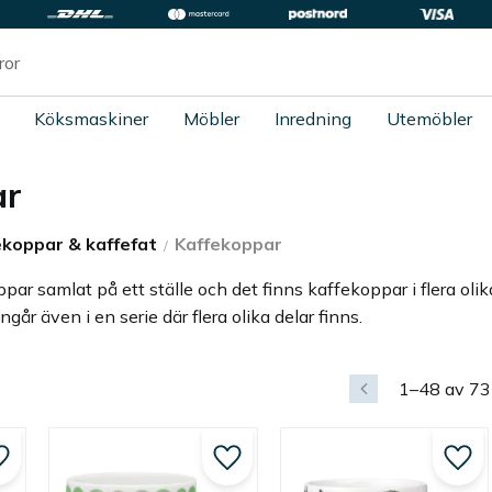
Köksmaskiner
Möbler
Inredning
Utemöbler
ar
ekoppar & kaffefat
Kaffekoppar
ppar samlat på ett ställe och det finns kaffekoppar i flera oli
ngår även i en serie där flera olika delar finns.
1–
48
av
73
Lägg till i favoriter
Lägg till i favoriter
Lägg 