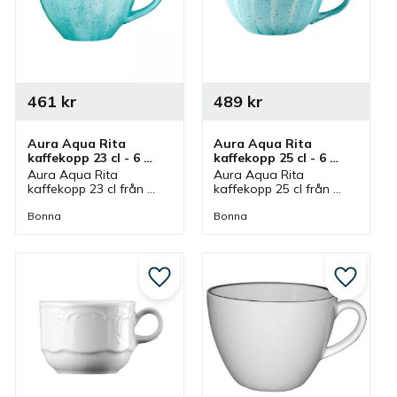
461
kr
489
kr
Aura Aqua Rita 
Aura Aqua Rita 
kaffekopp 23 cl - 6 
kaffekopp 25 cl - 6 
st/fp
st/fp
Aura Aqua Rita 
Aura Aqua Rita 
kaffekopp 23 cl från 
kaffekopp 25 cl från 
Bonna som ingår i en 
Bonna som ingår i en 
serie där flera delar 
serie där flera delar 
Bonna
Bonna
finns. Kopp som är bra 
finns. Kopp som är bra 
kaffekopp och har 
kaffekopp och har 
passande kaffefat.
passande kaffefat.
till i favoriter
Lägg till i favoriter
Lägg till