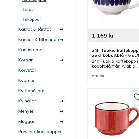
Tefat
Tekoppar
Kakfat & tårtfat
1 169
kr
Kannor & tillbringare
Kantinramar
24h Tuokio kaffekopp 
26 cl koboltblå - 6 st/
Korgar
24h Tuokio kaffekopp i 
koboltblå från Arabia 
Korvställ
med stilrena linjer och 
detaljer ihop med 
Arabia
Kvarnar
dekorativt mönster som
har känsla av 
Kvittohållare
handmålade 
penseldrag.
Kylhällar
Menyer
Muggar
Presentationspapper