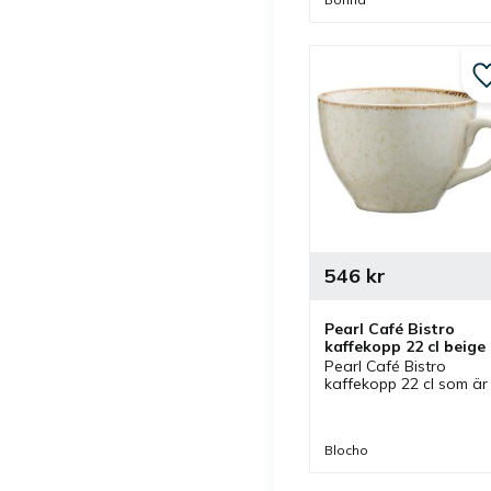
som passar koppen.
546
kr
Pearl Café Bistro 
kaffekopp 22 cl beige -
6 st/fp
Pearl Café Bistro 
kaffekopp 22 cl som är 
beige från Blocho. En 
kaffekopp som ingår i 
en serien Pearl och som
Blocho
har tillhörande kaffefat