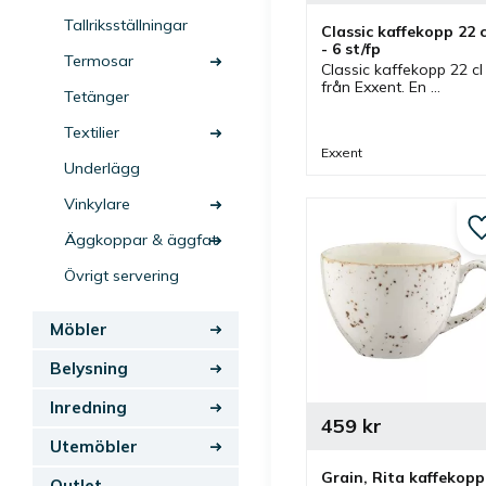
Tallriksställningar
Classic kaffekopp 22 cl
- 6 st/fp
Termosar
Classic kaffekopp 22 cl 
från Exxent. En 
Tetänger
kaffekopp som har 
tillhörande kaffefat och
Textilier
ingår i serien Classic 
Exxent
där flera delar finns.
Underlägg
Vinkylare
Äggkoppar & äggfat
Övrigt servering
Möbler
Belysning
Inredning
459
kr
Utemöbler
Grain, Rita kaffekopp,
Outlet