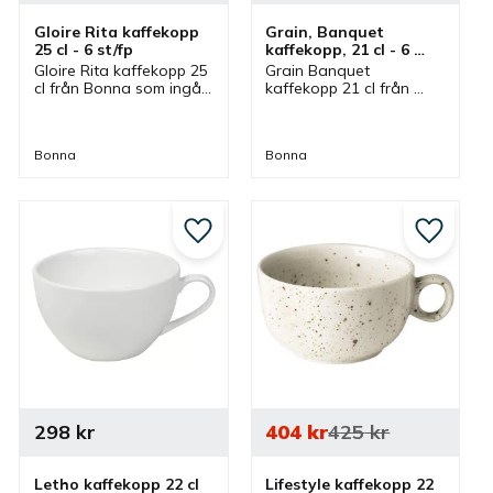
Gloire Rita kaffekopp 
Grain, Banquet 
25 cl - 6 st/fp
kaffekopp, 21 cl - 6 
st/fp
Gloire Rita kaffekopp 25 
Grain Banquet 
cl från Bonna som ingår 
kaffekopp 21 cl från 
i en serie där flera delar 
Bonna som ingår i en 
finns. Kaffekopp som 
serie där flera delar 
har ett passande 
finns. Kaffekopp som är 
Bonna
Bonna
kaffefat.
stapelbar och har 
passande kaffefat.
till i favoriter
Lägg till i favoriter
Lägg till
298
kr
404
kr
425
kr
Letho kaffekopp 22 cl 
Lifestyle kaffekopp 22 