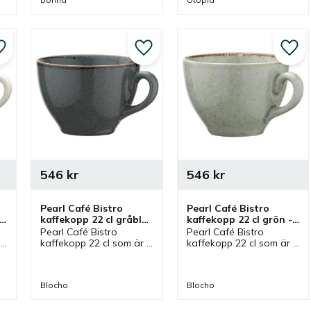
som passar koppen.
som ger en känsla av 
avslappnad förfining 
vid olika dukningar.
Lägg till i favoriter
Lägg till i favoriter
Lägg 
546
kr
546
kr
Pearl Café Bistro 
Pearl Café Bistro 
 
kaffekopp 22 cl gråblå 
kaffekopp 22 cl grön - 
- 6 st/fp
6 st/fp
Pearl Café Bistro 
Pearl Café Bistro 
kaffekopp 22 cl som är 
kaffekopp 22 cl som är 
grön från Blocho. En 
grön från Blocho. En 
kaffekopp som ingår i 
kaffekopp som ingår i 
 
en serien Pearl och som 
en serien Pearl och som 
Blocho
Blocho
.
har tillhörande kaffefat.
har tillhörande kaffefat.