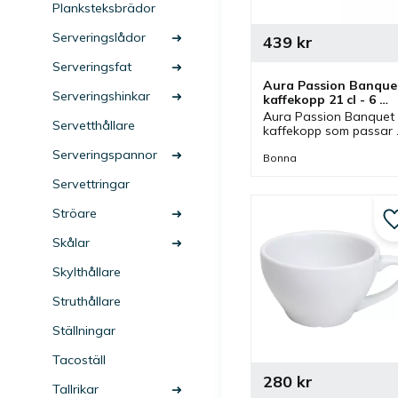
Planksteksbrädor
Serveringslådor
439
kr
Serveringsfat
Aura Passion Banquet
Serveringshinkar
kaffekopp 21 cl - 6 
st/fp
Aura Passion Banquet 
Servetthållare
kaffekopp som passar 
bra till en god kaffe 
Serveringspannor
men även intressant vid
Bonna
olika dukningar och i 
Servettringar
olika miljöer.
Ströare
Skålar
Skylthållare
Struthållare
Ställningar
Tacoställ
280
kr
Tallrikar