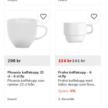
avslappnad förfining 
även passar bra i olika 
vid olika dukningar.
miljöer.
till i favoriter
Lägg till i favoriter
Lägg till
298
kr
134
kr
141
kr
Phoenix kaffekopp 23 
Praha kaffekopp - 6 
cl - 6 st/fp
st/fp
Phoenix kaffekopp som 
Praha kaffekopp med 
rymmer 23 cl från 
tidlös design som finns i 
Exxent som ingår i serie 
olika storlekar och är 
Spara
5
%
där flera delar finns. 
stapelbar. Praktiska 
Kaffekopp som även 
koppar som passar bra 
Exxent
G. Benedikt
har tillhörande kaffefat.
i café, restaurang och i 
ett hem.