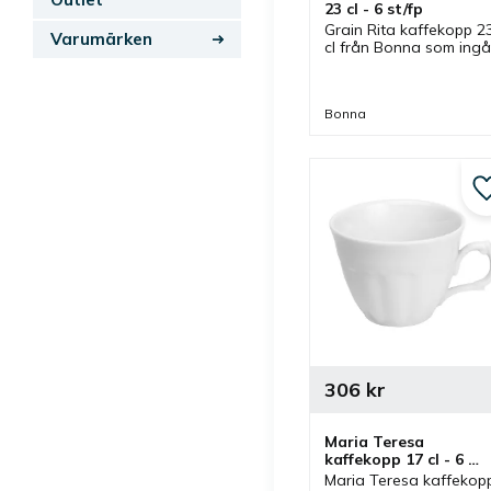
23 cl - 6 st/fp
Grain Rita kaffekopp 23
Varumärken
cl från Bonna som ingår
i en serie där flera delar
finns. Kopp som är bra 
kaffekopp och har 
Bonna
passande kaffefat.
306
kr
Maria Teresa 
kaffekopp 17 cl - 6 
st/fp
Maria Teresa kaffekopp