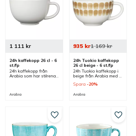
1 111
kr
935
kr
1 169
kr
24h kaffekopp 26 cl - 6 
24h Tuokio kaffekopp 
st/fp
26 cl beige - 6 st/fp
24h kaffekopp från 
24h Tuokio kaffekopp i 
Arabia som har stilrena 
beige från Arabia med 
linjer och detaljer som 
stilrena linjer och 
Spara
20
%
passar bra i flera olika 
detaljer ihop med 
miljöer men även till 
dekorativt mönster som 
Arabia
Arabia
olika middagsdukningar.
har känsla av 
handmålade 
penseldrag.
till i favoriter
Lägg till i favoriter
Lägg till