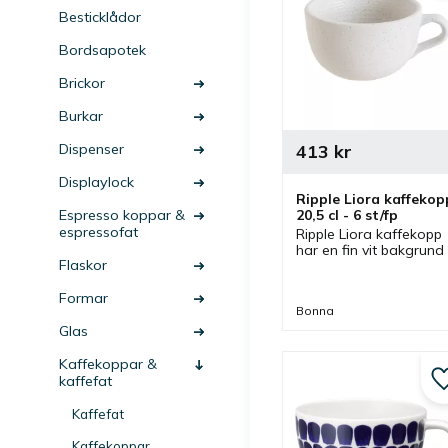
Besticklådor
Bordsapotek
Brickor
Burkar
413
kr
Dispenser
Displaylock
Ripple Liora kaffekopp
20,5 cl - 6 st/fp
Espresso koppar &
espressofat
Ripple Liora kaffekopp 
har en fin vit bakgrund 
Flaskor
med prickar som ger ett
intressant utseende och
passar bra vid olika 
Formar
Bonna
dukningar.
Glas
Kaffekoppar &
kaffefat
Kaffefat
Kaffekoppar