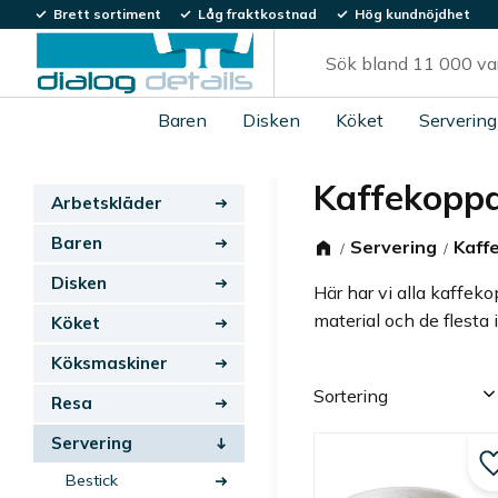
Brett sortiment
Låg fraktkostnad
Hög kundnöjdhet
Baren
Disken
Köket
Servering
Kaffekopp
Arbetskläder
Baren
Servering
Kaff
Disken
Här har vi alla kaffeko
material och de flesta i
Köket
Köksmaskiner
Välj sortering
Resa
Servering
Bestick