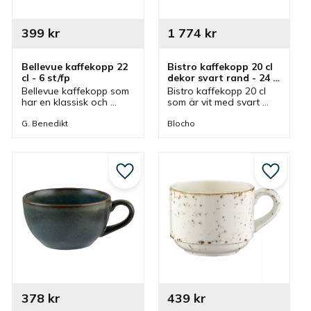
399
kr
1 774
kr
Bellevue kaffekopp 22 
Bistro kaffekopp 20 cl 
cl - 6 st/fp
dekor svart rand - 24 
st/fp
Bellevue kaffekopp som 
Bistro kaffekopp 20 cl 
har en klassisk och 
som är vit med svart 
dekorativ design med 
rand från Blocho. En 
fina detaljer. Kaffekopp 
kaffekopp av 
G. Benedikt
Blocho
som passar bra i cafe, 
fältspatporslin som har 
restaurang och i ett 
tillhörande kaffefat.
hem.
till i favoriter
Lägg till i favoriter
Lägg till
378
kr
439
kr