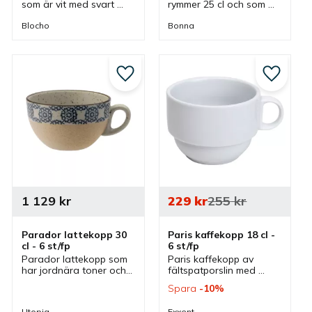
som är vit med svart 
rymmer 25 cl och som 
rand från Blocho. En 
har tillhörande kaffefat. 
kaffekopp av 
Kopp som ihop med fat 
Blocho
Bonna
fältspatporslin som har 
eller för sig själv passar 
tillhörande kaffefat.
bra i flera miljöer.
till i favoriter
Lägg till i favoriter
Lägg till
1 129
kr
229
kr
255
kr
Parador lattekopp 30 
Paris kaffekopp 18 cl - 
cl - 6 st/fp
6 st/fp
Parador lattekopp som 
Paris kaffekopp av 
har jordnära toner och 
fältspatporslin med 
ett upprepande 
klassisk och tidlös 
Spara
10
%
geometriskt mönster 
design som har 
som ger en känsla av 
passande kaffefat men 
Utopia
Exxent