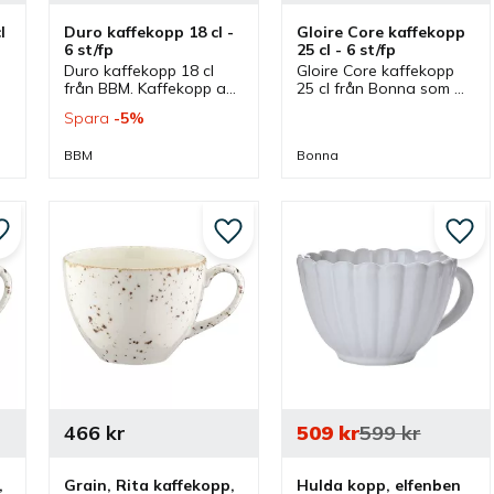
 
Duro kaffekopp 18 cl - 
Gloire Core kaffekopp 
6 st/fp
25 cl - 6 st/fp
Duro kaffekopp 18 cl 
Gloire Core kaffekopp 
från BBM. Kaffekopp av 
25 cl från Bonna som 
benporslin med en 
ingår i en serie där flera 
Spara
5
%
 
stilren design som har 
delar finns. Kaffekopp 
tillhörande kaffefat och 
som har ett passande 
BBM
Bonna
ingår i en serie där flera 
kaffefat.
delar finns.
Lägg till i favoriter
Lägg till i favoriter
Lägg 
466
kr
509
kr
599
kr
 
Grain, Rita kaffekopp, 
Hulda kopp, elfenben 