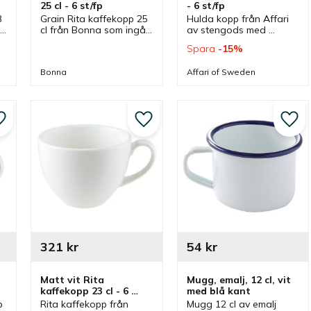
25 cl - 6 st/fp
- 6 st/fp
 
Grain Rita kaffekopp 25 
Hulda kopp från Affari 
 
cl från Bonna som ingår 
av stengods med 
 
i en serie där flera delar 
elfenbensvit färg som 
Spara
15
%
finns. Kopp som är bra 
har vågig kant. En kopp 
kaffekopp och har 
som passar bra som 
Bonna
Affari of Sweden
passande kaffefat.
kaffekopp och tekopp.
Lägg till i favoriter
Lägg till i favoriter
Lägg 
321
kr
54
kr
Matt vit Rita 
Mugg, emalj, 12 cl, vit 
kaffekopp 23 cl - 6 
med blå kant
st/fp
 
Rita kaffekopp från 
Mugg 12 cl av emalj 