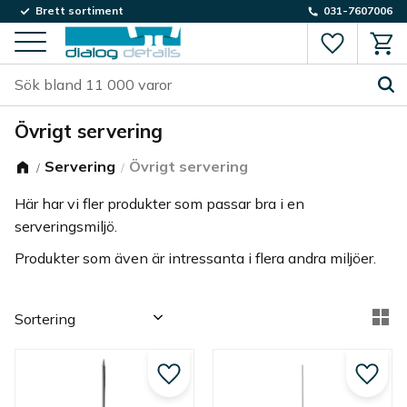
Brett sortiment
031-7607006
Favorite
Kund
Meny
Övrigt servering
Servering
Övrigt servering
Här har vi fler produkter som passar bra i en
serveringsmiljö.
Produkter som även är intressanta i flera andra miljöer.
Välj sortering
Vä
Lägg till i favoriter
Lägg ti