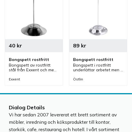
40
kr
89
kr
Bongspett rostfritt
Bongspett rostfritt
Bongspett av rostfritt 
Bongspett i rostfritt 
stål från Exxent och med 
underlättar arbetet men 
bongspettet underlättar 
även hjälper till att 
man arbetet men även 
organisera 
Exxent
Östlin
hjälper till att organisera 
beställningarna och 
beställningarna.
pappersbongarna i köket 
eller i baren.
Dialog Details
Vi har sedan 2007 levererat ett brett sortiment av
möbler, inredning och köksprodukter till kontor,
storkök, cafe, restaurang och hotell. I vårt sortiment