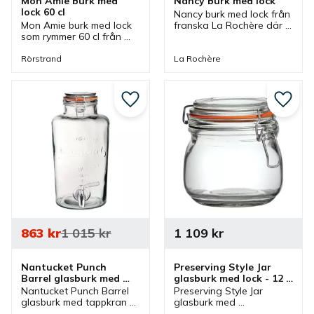
Mon Amie burk med 
Nancy burk med lock
lock 60 cl
Nancy burk med lock från 
Mon Amie burk med lock 
franska La Rochère där 
som rymmer 60 cl från 
burken är munblåst och 
Rörstrand. En burk som 
lock av pressglas. En 
ingår i serien Mon Amie 
stilig glasburk som kan 
Rörstrand
La Rochère
som är en serie där flera 
användas till olika 
delar finns.
godsaker.
Lägg till i favoriter
Lägg ti
863
kr
1 015
kr
1 109
kr
Nantucket Punch 
Preserving Style Jar 
Barrel glasburk med 
glasburk med lock - 12 
tappkran
st/fp
Nantucket Punch Barrel 
Preserving Style Jar 
glasburk med tappkran 
glasburk med 
som är bra vid servering 
metallspänne och 