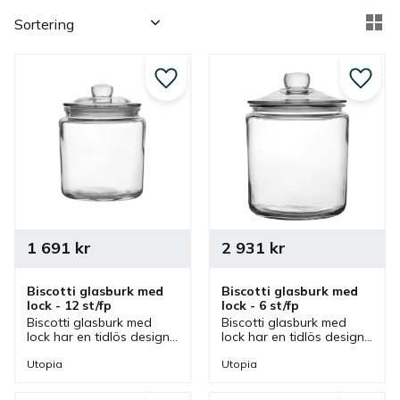
Välj sortering
Vä
Lägg till i favoriter
Lägg ti
1 691
kr
2 931
kr
Biscotti glasburk med 
Biscotti glasburk med 
lock - 12 st/fp
lock - 6 st/fp
Biscotti glasburk med 
Biscotti glasburk med 
lock har en tidlös design 
lock har en tidlös design 
som kan användas för 
som kan användas för 
servering och 
servering och 
Utopia
Utopia
presentation av olika 
presentation av olika 
godsaker i café, 
godsaker i café, 