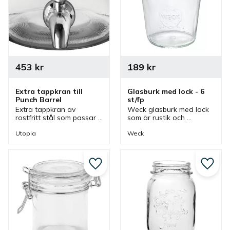
453
kr
189
kr
Extra tappkran till 
Glasburk med lock - 6 
Punch Barrel
st/fp
Extra tappkran av 
Weck glasburk med lock 
rostfritt stål som passar 
som är rustik och 
flera Punch Barrel och 
dekorativ men även kan 
glasburkar med tappkran.
användas för servering, 
Utopia
Weck
förvaring och 
presentation.
Lägg till i favoriter
Lägg ti