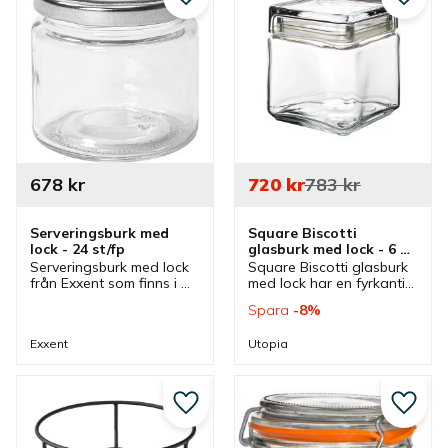
Lägg till i favoriter
Lägg ti
678
kr
720
kr
783
kr
Serveringsburk med 
Square Biscotti 
lock - 24 st/fp
glasburk med lock - 6 
st/fp
Serveringsburk med lock 
Square Biscotti glasburk 
från Exxent som finns i 
med lock har en fyrkantig 
olika storlekar. 
design som är bra vid 
Spara
8
%
Glasburkar som passar 
servering och 
bra till servering och 
presentation av olika 
Exxent
Utopia
förvaring av sylt, picklat 
godsaker i olika miljöer.
och kryddor.
Lägg till i favoriter
Lägg ti