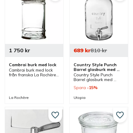
1 750
kr
689
kr
810
kr
Cambrai burk med lock
Country Style Punch 
Barrel glasburk med 
Cambrai burk med lock 
tappkran
från franska La Rochère 
Country Style Punch 
som är inspirerad av 
Barrel glasburk med 
glasburkarna som 
tappkran som är bra vid 
Spara
15
%
apotekare och 
servering av olika 
godisförsäljare använde 
drycker vid bufféer och 
La Rochère
Utopia
förr i tiden.
kan användas i olika 
miljöer.
Lägg till i favoriter
Lägg ti