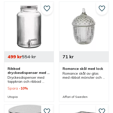
och förvaring av olika 
servering.
godsaker.
Lägg till i favoriter
Lägg ti
499
kr
554
kr
71
kr
Ribbad 
Romance skål med lock
dryckesdispenser med 
Romance skål av glas 
tappkran
Dryckesdispenser med 
med ribbat mönster och 
tappkran och ribbad 
där lock har rutmönster. 
design som ger ett 
Skålarna finns i olika 
Spara
10
%
elegant och stiligt 
storlekar som är bra vid 
utseende som kan 
förvaring och servering.
Utopia
Affari of Sweden
användas vid servering 
av olika drycker.