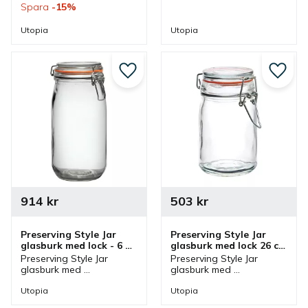
Spara
15
%
av olika drycker vid 
tätslutande lock som 
bufféer och kan 
passar bra till servering 
Utopia
Utopia
användas i olika miljöer.
och förvaring av olika 
godsaker.
Lägg till i favoriter
Lägg ti
914
kr
503
kr
Preserving Style Jar 
Preserving Style Jar 
glasburk med lock - 6 
glasburk med lock 26 cl 
st/fp
- 12 st/fp
Preserving Style Jar 
Preserving Style Jar 
glasburk med 
glasburk med 
metallspänne och 
metallspänne och 
tätslutande lock som 
tätslutande lock som är 
Utopia
Utopia
passar bra till servering 
bra till förvaring och 