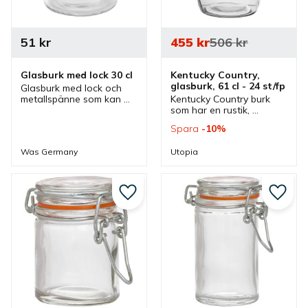
51
kr
455
kr
506
kr
Glasburk med lock 30 cl
Kentucky Country, 
glasburk, 61 cl - 24 st/fp
Glasburk med lock och 
metallspänne som kan 
Kentucky Country burk 
användas vid förvaring 
som har en rustik, 
men även servering av 
dekorativ och lantlig stil 
Spara
10
%
olika godsaker.
som passar bra vid 
servering av olika drycker.
Was Germany
Utopia
Lägg till i favoriter
Lägg ti