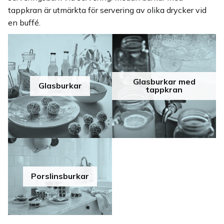
tappkran är utmärkta för servering av olika drycker vid
en buffé.
Glasburkar med
Glasburkar
tappkran
Porslinsburkar