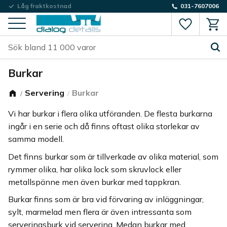
Låg fraktkostnad
031-7607006
Favorite
Kund
Meny
Burkar
Servering
Burkar
Vi har burkar i flera olika utföranden. De flesta burkarna
ingår i en serie och då finns oftast olika storlekar av
samma modell.
Det finns burkar som är tillverkade av olika material, som
rymmer olika, har olika lock som skruvlock eller
metallspänne men även burkar med tappkran.
Burkar finns som är bra vid förvaring av inläggningar,
sylt, marmelad men flera är även intressanta som
serveringsburk vid servering. Medan burkar med