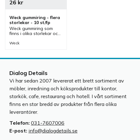
26
kr
Weck gummiring - flera 
storlekar - 10 st/fp
Weck gummiring som 
finns i olika storlekar och 
passar glasburkar från 
Wecks. En gummiring 
Weck
ihop med clips gör att 
Weck glasburken blir 
lufttät.
Dialog Details
Vi har sedan 2007 levererat ett brett sortiment av
möbler, inredning och köksprodukter till kontor,
storkök, cafe, restaurang och hotell. I vårt sortiment
finns en stor bredd av produkter från flera olika
leverantörer.
Telefon:
031-7607006
E-post:
info@dialogdetails.se