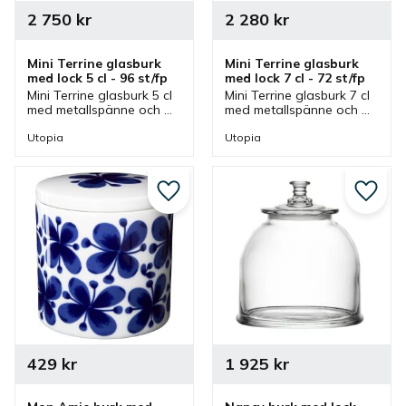
2 750
kr
2 280
kr
Mini Terrine glasburk 
Mini Terrine glasburk 
med lock 5 cl - 96 st/fp
med lock 7 cl - 72 st/fp
Mini Terrine glasburk 5 cl 
Mini Terrine glasburk 7 cl 
med metallspänne och 
med metallspänne och 
tätslutande lock från 
tätslutande lock från 
Utopia. Glasburk som 
Utopia. Glasburk som 
Utopia
Utopia
ingår i en serie där olika 
ingår i en serie där olika 
storlekar finns.
storlekar finns.
Lägg till i favoriter
Lägg ti
429
kr
1 925
kr