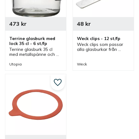
473
kr
48
kr
Terrine glasburk med 
Weck clips - 12 st/fp
lock 35 cl - 6 st/fp
Weck clips som passar 
Terrine glasburk 35 cl 
alla glasburkar från 
med metallspänne och 
Wecks. De här 
tätslutande lock från 
klämmorna ihop med 
Utopia. Glasburk som 
gummiring gör att Weck 
Utopia
Weck
ingår i en serie där olika 
glasburken blir lufttät.
storlekar finns.
Lägg till i favoriter