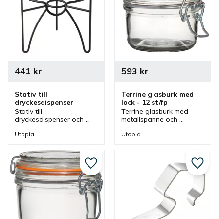
441
kr
593
kr
Stativ till 
Terrine glasburk med 
dryckesdispenser
lock - 12 st/fp
Stativ till 
Terrine glasburk med 
dryckesdispenser och 
metallspänne och 
med stativet blir det 
tätslutande lock som kan 
enklare att fylla ett glas 
användas vid servering 
Utopia
Utopia
från tappkranen.
och förvaring av olika 
godsaker.
Lägg till i favoriter
Lägg ti