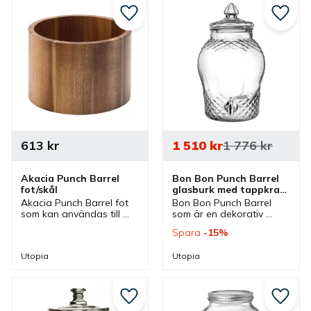
restaurang eller i butik.
restaurang eller i butik.
Lägg till i favoriter
Lägg ti
613
kr
1 510
kr
1 776
kr
Akacia Punch Barrel 
Bon Bon Punch Barrel 
fot/skål
glasburk med tappkran 
8 liter
Akacia Punch Barrel fot 
Bon Bon Punch Barrel 
som kan användas till 
som är en dekorativ 
olika Nantucket Punch 
glasburk med tappkran 
Spara
15
%
Barrel men även kan 
som passar bra vid 
användas som skål.
servering av olika drycker.
Utopia
Utopia
Lägg till i favoriter
Lägg ti