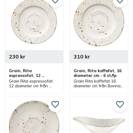
kaffekopp.
passande kaffefat.
Lägg till i favoriter
Lägg ti
230
kr
310
kr
Grain, Rita 
Grain, Rita kaffefat, 16 
espressofat, 12 
diameter cm - 6 st/fp
diameter cm - 6 st/fp
Grain Rita espressofat 
Grain Rita kaffefat 16 
12 diameter cm från 
diameter cm från Bonna 
Bonna som ingår i en 
som ingår i en serie där 
serie där flera delar 
flera delar finns. Kaffefat 
finns. Espressofat som 
som har passande 
har passande 
kaffekopp.
Lägg till i favoriter
Lägg ti
espressokopp.