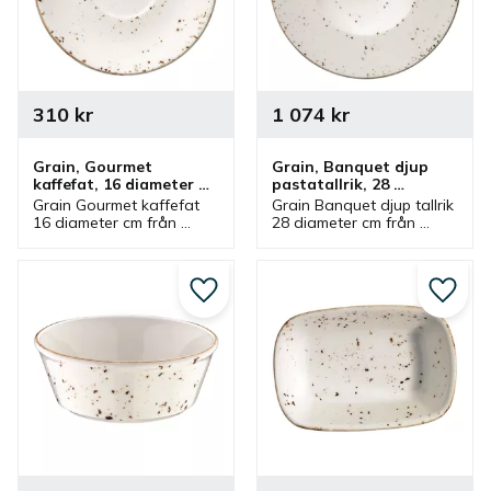
310
kr
1 074
kr
Grain, Gourmet 
Grain, Banquet djup 
kaffefat, 16 diameter 
pastatallrik, 28 
cm - 6 st/fp
diameter cm - 6 st/fp
Grain Gourmet kaffefat 
Grain Banquet djup tallrik 
16 diameter cm från 
28 diameter cm från 
Bonna som ingår i en 
Bonna som ingår i en 
serie där flera delar 
serie där flera delar 
finns. Kaffefat som har 
finns. Tallrik som passar 
passande kaffekopp.
bra som pastatallrik.
Lägg till i favoriter
Lägg ti