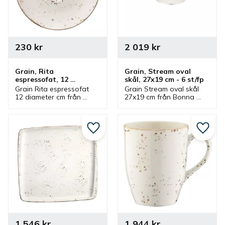
230
kr
2 019
kr
Grain, Rita 
Grain, Stream oval 
espressofat, 12 
skål, 27x19 cm - 6 st/fp
diameter cm - 6 st/fp
Grain Rita espressofat 
Grain Stream oval skål 
12 diameter cm från 
27x19 cm från Bonna 
Bonna som ingår i en 
som ingår i en serie där 
serie där flera delar 
flera delar finns. Skål 
finns. Espressofat som 
som passar bra som 
har passande 
matskål och 
Lägg till i favoriter
Lägg ti
espressokopp.
serveringsskål.
1 546
kr
1 944
kr