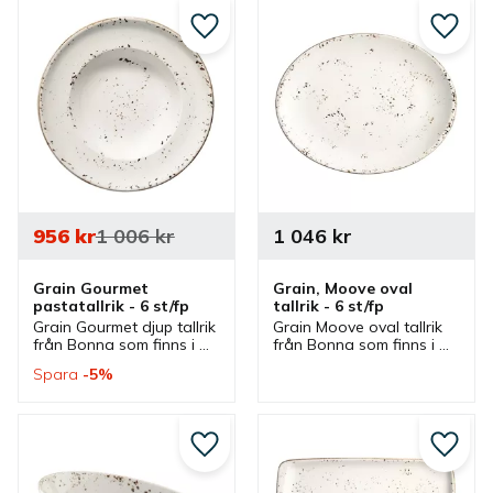
serveringsskål.
Lägg till i favoriter
Lägg ti
956
kr
1 006
kr
1 046
kr
Grain Gourmet 
Grain, Moove oval 
pastatallrik - 6 st/fp
tallrik - 6 st/fp
Grain Gourmet djup tallrik 
Grain Moove oval tallrik 
från Bonna som finns i 
från Bonna som finns i 
olika storlekar och ingår i 
olika storlekar och som 
Spara
5
%
en serie där flera delar 
ingår i en serie där flera 
finns. Tallrikar som är bra 
delar finns. Tallrikar som 
pastatallrikar.
är bra mattallrikar.
Lägg till i favoriter
Lägg ti