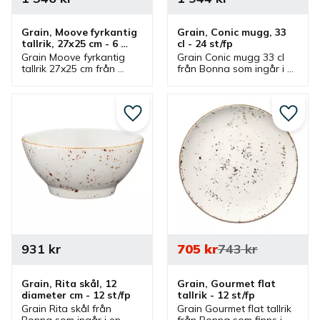
Grain, Moove fyrkantig 
Grain, Conic mugg, 33 
tallrik, 27x25 cm - 6 
cl - 24 st/fp
st/fp
Grain Moove fyrkantig 
Grain Conic mugg 33 cl 
tallrik 27x25 cm från 
från Bonna som ingår i 
Bonna som ingår i en 
en serie där flera delar 
serie där flera delar 
finns. Mugg med 
finns. Tallrik som är en 
handtag som är en bra 
bra mattallrik.
kaffemugg.
Lägg till i favoriter
Lägg ti
931
kr
705
kr
743
kr
Grain, Rita skål, 12 
Grain, Gourmet flat 
diameter cm - 12 st/fp
tallrik - 12 st/fp
Grain Rita skål från 
Grain Gourmet flat tallrik 
Bonna som ingår i en 
från Bonna som finns i 