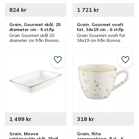
824
kr
1 721
kr
Grain, Gourmet skål, 20 
Grain, Gourmet ovalt 
diameter cm - 6 st/fp
fat, 34x19 cm - 6 st/fp
Grain Gourmet skål 20 
Grain Gourmet ovalt fat 
diameter cm från Bonna 
34x19 cm från Bonna 
som ingår i en serie där 
som ingår i en serie där 
flera delar finns. Skål 
flera delar finns. Fat som 
som passar bra som 
är ett bra serveringsfat 
serveringsskål och 
och uppläggningsfat.
Lägg till i favoriter
Lägg ti
matskål.
1 499
kr
318
kr
Grain, Moove 
Grain, Rita 
rektangulär skål, 15x9 
espressokopp, 8 cl - 6 