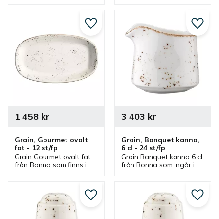
finns. Skål som är bra 
finns. Skålar som är bra 
serveringsskål och 
serveringsskål och 
matskål.
matskål.
Lägg till i favoriter
Lägg ti
1 458
kr
3 403
kr
Grain, Gourmet ovalt 
Grain, Banquet kanna, 
fat - 12 st/fp
6 cl - 24 st/fp
Grain Gourmet ovalt fat 
Grain Banquet kanna 6 cl 
från Bonna som finns i 
från Bonna som ingår i 
olika storlekar och ingår i 
en serie där flera delar 
en serie där flera delar 
finns. Kanna som är en 
finns. Fat som är bra 
bra mjölkkanna, 
serveringsfat.
gräddkanna och 
Lägg till i favoriter
Lägg ti
serveringskanna.