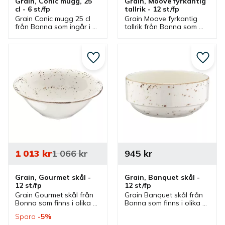
Grain, Conic mugg, 25 
Grain, Moove fyrkantig 
cl - 6 st/fp
tallrik - 12 st/fp
Grain Conic mugg 25 cl 
Grain Moove fyrkantig 
från Bonna som ingår i 
tallrik från Bonna som 
en serie där flera delar 
finns i olika storlekar och 
finns. Mugg med 
ingår i en serie där flera 
handtag som är en bra 
delar finns. Tallrikar är 
kaffemugg.
bra mattallrikar.
Lägg till i favoriter
Lägg ti
1 013
kr
1 066
kr
945
kr
Grain, Gourmet skål - 
Grain, Banquet skål - 
12 st/fp
12 st/fp
Grain Gourmet skål från 
Grain Banquet skål från 
Bonna som finns i olika 
Bonna som finns i olika 
storlekar och ingår i en 
storlekar och ingår i en 
Spara
5
%
serie där flera delar 
serie där flera delar 