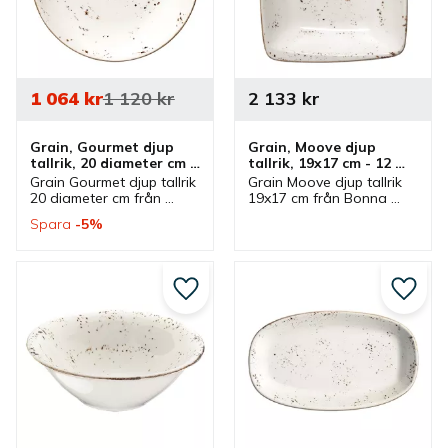
1 064
kr
1 120
kr
2 133
kr
Grain, Gourmet djup 
Grain, Moove djup 
tallrik, 20 diameter cm - 
tallrik, 19x17 cm - 12 
12 st/fp
st/fp
Grain Gourmet djup tallrik 
Grain Moove djup tallrik 
20 diameter cm från 
19x17 cm från Bonna 
Bonna som ingår i en 
som ingår i en serie där 
Spara
5
%
serie där flera delar 
flera delar finns. Tallrik 
finns. Tallrik som är en 
med fyrkantig form som 
bra mattallrik.
passar bra som mattallrik.
Lägg till i favoriter
Lägg ti