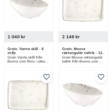
1 040
kr
2 146
kr
Grain, Vanta skål - 6 
Grain, Moove 
st/fp
rektangulär tallrik - 12 
st/fp
Grain Vanta skål från 
Grain Moove rektangulär 
Bonna som finns i olika 
tallrik från Bonna som 
storlekar och ingår i en 
finns i olika storlekar och 
serie där flera delar 
ingår i en serie där flera 
finns. Skålar som är bra 
delar finns. Tallrikar är 
serveringsskålar och 
bra mattallrikar.
Lägg till i favoriter
Lägg ti
matskålar.