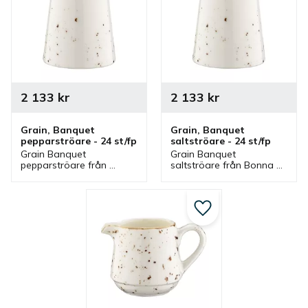
2 133
kr
2 133
kr
Grain, Banquet 
Grain, Banquet 
pepparströare - 24 st/fp
saltströare - 24 st/fp
Grain Banquet 
Grain Banquet 
pepparströare från 
saltströare från Bonna 
Bonna som ingår i en 
som ingår i en serie där 
serie där flera delar 
flera delar finns. 
finns. Pepparströare med 
Saltströare med rustik 
rustik stil som även finns 
stil som även finns som 
Lägg till i favoriter
som saltströare.
pepparströare.