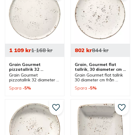
1 109
kr
1 168
kr
802
kr
844
kr
Grain Gourmet 
Grain, Gourmet flat 
pizzatallrik 32 
tallrik, 30 diameter cm - 
diameter cm - 6 st/fp
6 st/fp
Grain Gourmet 
Grain Gourmet flat tallrik 
pizzatallrik 32 diameter 
30 diameter cm från 
cm från Bonna som ingår 
Bonna som ingår i en 
Spara
5
%
Spara
5
%
i en serie där flera delar 
serie där flera delar 
finns. Tallrik med prickig 
finns. Tallrik med prickig 
dekor som är en bra 
dekor som är en bra 
pizzatallrik.
mattallrik.
Lägg till i favoriter
Lägg ti