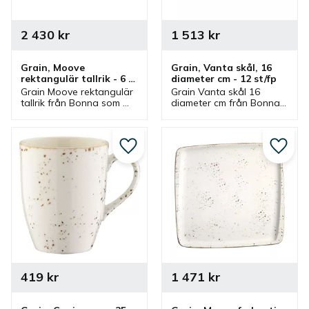
2 430
kr
1 513
kr
Grain, Moove 
Grain, Vanta skål, 16 
rektangulär tallrik - 6 
diameter cm - 12 st/fp
st/fp
Grain Moove rektangulär 
Grain Vanta skål 16 
tallrik från Bonna som 
diameter cm från Bonna 
finns i olika storlekar och 
som ingår i en serie där 
ingår i en serie där flera 
flera delar finns. Skål 
delar finns. Tallrikar är 
som är en bra 
bra mattallrikar.
serveringsskål och 
Lägg till i favoriter
Lägg ti
matskål.
419
kr
1 471
kr