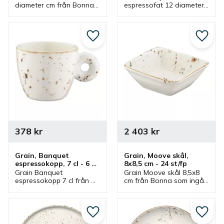
diameter cm från Bonna 
espressofat 12 diameter 
som ingår i en serie där 
cm från Bonna som ingår 
flera delar finns. Ett fat 
i en serie där flera delar 
som passar flera skålar.
finns. Espressofat som 
har passande 
Lägg till i favoriter
Lägg ti
espressokopp.
378
kr
2 403
kr
Grain, Banquet 
Grain, Moove skål, 
espressokopp, 7 cl - 6 
8x8,5 cm - 24 st/fp
st/fp
Grain Banquet 
Grain Moove skål 8,5x8 
espressokopp 7 cl från 
cm från Bonna som ingår 
Bonna som ingår i en 
i en serie där flera delar 
serie där flera delar 
finns. Skålen passar bra 
finns. Espressokopp som 
som såsskål och som en 
har passande 
mindre serveringsskål.
Lägg till i favoriter
Lägg ti
espressofat.