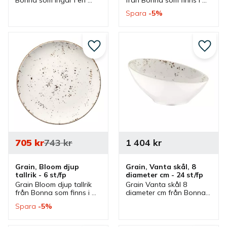
serie där flera delar 
olika storlekar och ingår i 
Spara
5
%
finns. Skål som är bra 
en serie där flera delar 
serveringsskål och 
finns. Tallrikar som är bra 
matskål.
mattallrikar.
Lägg till i favoriter
Lägg ti
705
kr
743
kr
1 404
kr
Grain, Bloom djup 
Grain, Vanta skål, 8 
tallrik - 6 st/fp
diameter cm - 24 st/fp
Grain Bloom djup tallrik 
Grain Vanta skål 8 
från Bonna som finns i 
diameter cm från Bonna 
olika storlekar och ingår i 
som ingår i en serie där 
Spara
5
%
en serie där flera delar 
flera delar finns. Skål 
finns. Tallrikar som är bra 
som är bra såsskål, 
mattallrikar.
dippskål och 