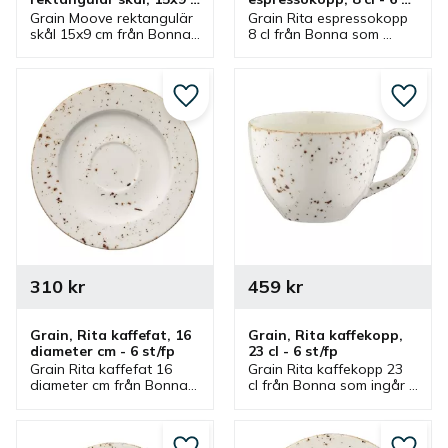
cm - 12 st/fp
st/fp
Grain Moove rektangulär 
Grain Rita espressokopp 
skål 15x9 cm från Bonna 
8 cl från Bonna som 
som ingår i en serie där 
ingår i en serie där flera 
flera delar finns. Skålen 
delar finns. 
passar bra som 
Espressokopp som har 
serveringsskål.
flera passande 
Lägg till i favoriter
Lägg ti
espressofat.
310
kr
459
kr
Grain, Rita kaffefat, 16 
Grain, Rita kaffekopp, 
diameter cm - 6 st/fp
23 cl - 6 st/fp
Grain Rita kaffefat 16 
Grain Rita kaffekopp 23 
diameter cm från Bonna 
cl från Bonna som ingår i 
som ingår i en serie där 
en serie där flera delar 
flera delar finns. Kaffefat 
finns. Kopp som är bra 
som har passande 
kaffekopp och har 