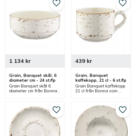
Lägg till i favoriter
Lägg ti
1 134
kr
439
kr
Grain, Banquet skål, 6 
Grain, Banquet 
diameter cm - 24 st/fp
kaffekopp, 21 cl - 6 st/fp
Grain Banquet skål 6 
Grain Banquet kaffekopp 
diameter cm från Bonna 
21 cl från Bonna som 
som ingår i en serie där 
ingår i en serie där flera 
flera delar finns. Skål 
delar finns. Kaffekopp 
som passar bra som 
som är stapelbar och har 
såsskål, dippskål och 
passande kaffefat.
Lägg till i favoriter
Lägg ti
serveringsskål.