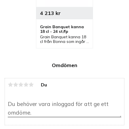
4 213
kr
Grain Banquet kanna 
18 cl - 24 st/fp
Grain Banquet kanna 18 
cl från Bonna som ingår i 
en serie där flera delar 
finns. Kanna som är en 
bra mjölkkanna, 
gräddkanna och 
serveringskanna.
Omdömen
Du