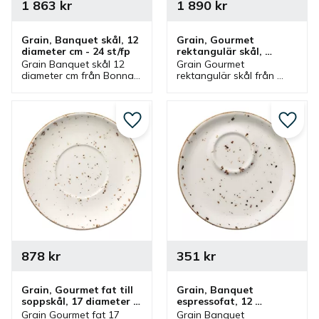
1 863
kr
1 890
kr
Grain, Banquet skål, 12 
Grain, Gourmet 
diameter cm - 24 st/fp
rektangulär skål, 
17x11,5 cm - 12 st/fp
Grain Banquet skål 12 
Grain Gourmet 
diameter cm från Bonna 
rektangulär skål från 
som ingår i en serie där 
Bonna som ingår i en 
flera delar finns. 
serie där flera delar 
Stapelbar skål som är 
finns. Skål som är en bra 
bra serveringsskål och 
serveringskål och mindre 
Lägg till i favoriter
Lägg ti
matskål.
djupt fat.
878
kr
351
kr
Grain, Gourmet fat till 
Grain, Banquet 
soppskål, 17 diameter 
espressofat, 12 
cm - 12 st/fp
diameter cm - 6 st/fp
Grain Gourmet fat 17 
Grain Banquet 