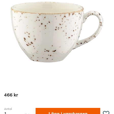
466
kr
Antal
Lägg ti