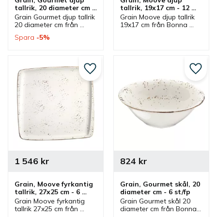
tallrik, 20 diameter cm - 
tallrik, 19x17 cm - 12 
12 st/fp
st/fp
Grain Gourmet djup tallrik 
Grain Moove djup tallrik 
20 diameter cm från 
19x17 cm från Bonna 
Bonna som ingår i en 
som ingår i en serie där 
Spara
5
%
serie där flera delar 
flera delar finns. Tallrik 
finns. Tallrik som är en 
med fyrkantig form som 
bra mattallrik.
passar bra som mattallrik.
Lägg till i favoriter
Lägg ti
1 546
kr
824
kr
Grain, Moove fyrkantig 
Grain, Gourmet skål, 20 
tallrik, 27x25 cm - 6 
diameter cm - 6 st/fp
st/fp
Grain Moove fyrkantig 
Grain Gourmet skål 20 
tallrik 27x25 cm från 
diameter cm från Bonna 
Bonna som ingår i en 
som ingår i en serie där 