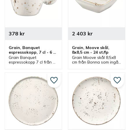
378
kr
2 403
kr
Grain, Banquet 
Grain, Moove skål, 
espressokopp, 7 cl - 6 
8x8,5 cm - 24 st/fp
st/fp
Grain Banquet 
Grain Moove skål 8,5x8 
espressokopp 7 cl från 
cm från Bonna som ingår 
Bonna som ingår i en 
i en serie där flera delar 
serie där flera delar 
finns. Skålen passar bra 
finns. Espressokopp som 
som såsskål och som en 
har passande 
mindre serveringsskål.
Lägg till i favoriter
Lägg ti
espressofat.