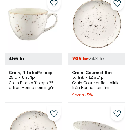
kaffemugg.
matskål.
Lägg till i favoriter
Lägg ti
466
kr
705
kr
743
kr
Grain, Rita kaffekopp, 
Grain, Gourmet flat 
25 cl - 6 st/fp
tallrik - 12 st/fp
Grain Rita kaffekopp 25 
Grain Gourmet flat tallrik 
cl från Bonna som ingår i 
från Bonna som finns i 
en serie där flera delar 
olika storlekar och ingår i 
Spara
5
%
finns. Kopp som är bra 
en serie där flera delar 
kaffekopp och har 
finns. Tallrikar som är bra 
passande kaffefat.
mattallrikar.
Lägg till i favoriter
Lägg ti