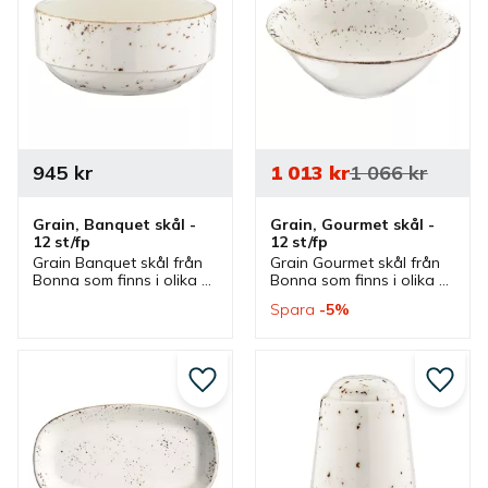
945
kr
1 013
kr
1 066
kr
Grain, Banquet skål - 
Grain, Gourmet skål - 
12 st/fp
12 st/fp
Grain Banquet skål från 
Grain Gourmet skål från 
Bonna som finns i olika 
Bonna som finns i olika 
storlekar och ingår i en 
storlekar och ingår i en 
Spara
5
%
serie där flera delar 
serie där flera delar 
finns. Skålar som är bra 
finns. Skål som är bra 
serveringsskål och 
serveringsskål och 
matskål.
matskål.
Lägg till i favoriter
Lägg ti