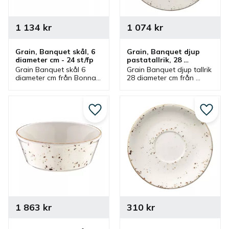
1 134
kr
1 074
kr
Grain, Banquet skål, 6 
Grain, Banquet djup 
diameter cm - 24 st/fp
pastatallrik, 28 
diameter cm - 6 st/fp
Grain Banquet skål 6 
Grain Banquet djup tallrik 
diameter cm från Bonna 
28 diameter cm från 
som ingår i en serie där 
Bonna som ingår i en 
flera delar finns. Skål 
serie där flera delar 
som passar bra som 
finns. Tallrik som passar 
såsskål, dippskål och 
bra som pastatallrik.
Lägg till i favoriter
Lägg ti
serveringsskål.
1 863
kr
310
kr