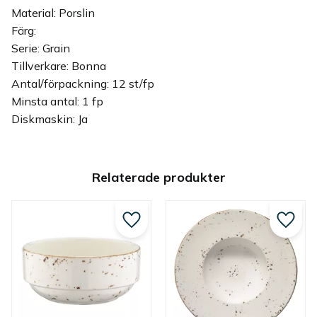
Material: Porslin
Färg:
Serie: Grain
Tillverkare: Bonna
Antal/förpackning: 12 st/fp
Minsta antal: 1 fp
Diskmaskin: Ja
Relaterade produkter
Lägg till i favoriter
Lägg ti