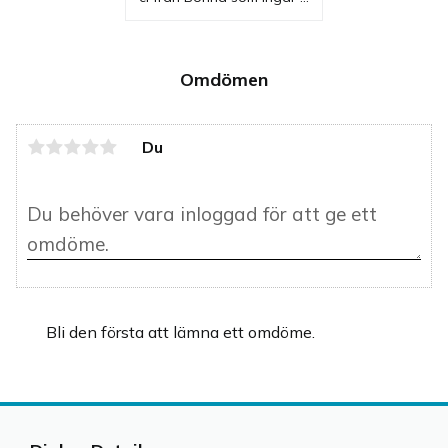
en serie där flera delar 
finns. Kanna som är en 
bra mjölkkanna, 
gräddkanna och 
serveringskanna.
Omdömen
Du
Bli den första att lämna ett omdöme.