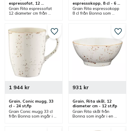
espressofat, 12 
espressokopp, 8 cl - 6 
diameter cm - 6 st/fp
st/fp
Grain Rita espressofat 
Grain Rita espressokopp 
12 diameter cm från 
8 cl från Bonna som 
Bonna som ingår i en 
ingår i en serie där flera 
serie där flera delar 
delar finns. 
finns. Espressofat som 
Espressokopp som har 
har passande 
flera passande 
Lägg till i favoriter
Lägg ti
espressokopp.
espressofat.
1 944
kr
931
kr
Grain, Conic mugg, 33 
Grain, Rita skål, 12 
cl - 24 st/fp
diameter cm - 12 st/fp
Grain Conic mugg 33 cl 
Grain Rita skål från 
från Bonna som ingår i 
Bonna som ingår i en 
en serie där flera delar 
serie där flera delar 
finns. Mugg med 
finns. Skål som är bra 
handtag som är en bra 
serveringsskål och 