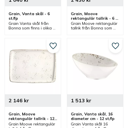
Grain, Vanta skål - 6 
Grain, Moove 
st/fp
rektangulär tallrik - 6 
st/fp
Grain Vanta skål från 
Grain Moove rektangulär 
Bonna som finns i olika 
tallrik från Bonna som 
storlekar och ingår i en 
finns i olika storlekar och 
serie där flera delar 
ingår i en serie där flera 
finns. Skålar som är bra 
delar finns. Tallrikar är 
serveringsskålar och 
bra mattallrikar.
Lägg till i favoriter
Lägg ti
matskålar.
2 146
kr
1 513
kr
Grain, Moove 
Grain, Vanta skål, 16 
rektangulär tallrik - 12 
diameter cm - 12 st/fp
st/fp
Grain Moove rektangulär 
Grain Vanta skål 16 