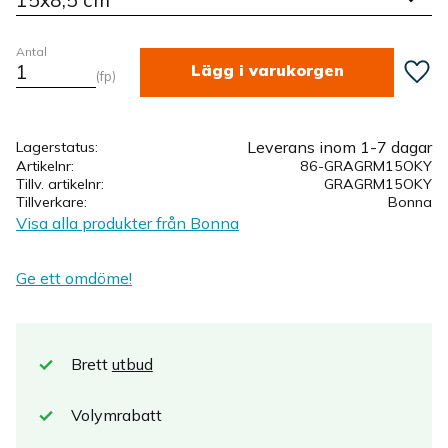
Antal
Lägg ti
fp
Leverans inom 1-7 dagar
Lagerstatus
Artikelnr
86-GRAGRM15OKY
Tillv. artikelnr
GRAGRM15OKY
Tillverkare
Bonna
Visa alla produkter från Bonna
Ge ett omdöme!
Brett
utbud
Volymrabatt