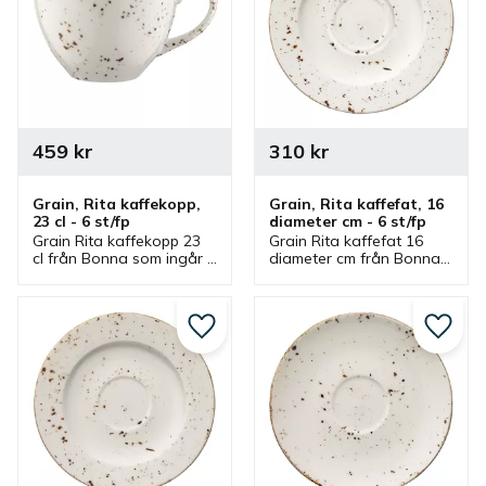
459
kr
310
kr
Grain, Rita kaffekopp, 
Grain, Rita kaffefat, 16 
23 cl - 6 st/fp
diameter cm - 6 st/fp
Grain Rita kaffekopp 23 
Grain Rita kaffefat 16 
cl från Bonna som ingår i 
diameter cm från Bonna 
en serie där flera delar 
som ingår i en serie där 
finns. Kopp som är bra 
flera delar finns. Kaffefat 
kaffekopp och har 
som har passande 
passande kaffefat.
kaffekopp.
Lägg till i favoriter
Lägg ti