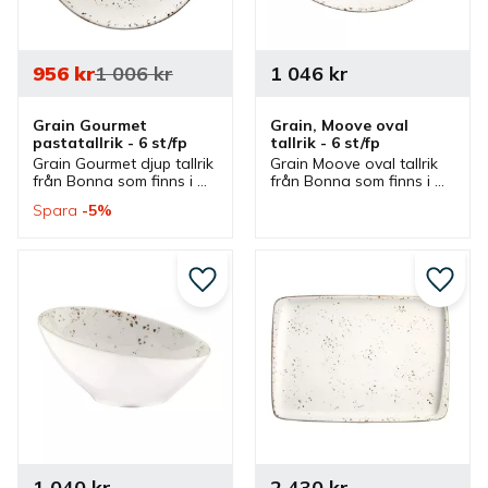
956
kr
1 006
kr
1 046
kr
Grain Gourmet 
Grain, Moove oval 
pastatallrik - 6 st/fp
tallrik - 6 st/fp
Grain Gourmet djup tallrik 
Grain Moove oval tallrik 
från Bonna som finns i 
från Bonna som finns i 
olika storlekar och ingår i 
olika storlekar och som 
Spara
5
%
en serie där flera delar 
ingår i en serie där flera 
finns. Tallrikar som är bra 
delar finns. Tallrikar som 
pastatallrikar.
är bra mattallrikar.
Lägg till i favoriter
Lägg ti
1 040
kr
2 430
kr