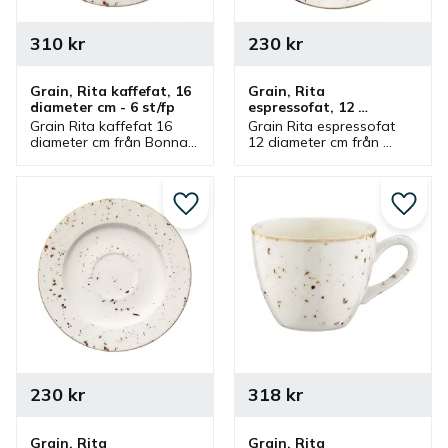
310
kr
230
kr
Grain, Rita kaffefat, 16 
Grain, Rita 
diameter cm - 6 st/fp
espressofat, 12 
diameter cm - 6 st/fp
Grain Rita kaffefat 16 
Grain Rita espressofat 
diameter cm från Bonna 
12 diameter cm från 
som ingår i en serie där 
Bonna som ingår i en 
flera delar finns. Kaffefat 
serie där flera delar 
som har passande 
finns. Espressofat som 
kaffekopp.
har passande 
Lägg till i favoriter
Lägg ti
espressokopp.
230
kr
318
kr
Grain, Rita 
Grain, Rita 