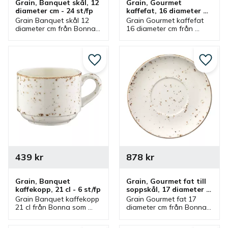
Grain, Banquet skål, 12 
Grain, Gourmet 
diameter cm - 24 st/fp
kaffefat, 16 diameter 
cm - 6 st/fp
Grain Banquet skål 12 
Grain Gourmet kaffefat 
diameter cm från Bonna 
16 diameter cm från 
som ingår i en serie där 
Bonna som ingår i en 
flera delar finns. 
serie där flera delar 
Stapelbar skål som är 
finns. Kaffefat som har 
bra serveringsskål och 
passande kaffekopp.
Lägg till i favoriter
Lägg ti
matskål.
439
kr
878
kr
Grain, Banquet 
Grain, Gourmet fat till 
kaffekopp, 21 cl - 6 st/fp
soppskål, 17 diameter 
cm - 12 st/fp
Grain Banquet kaffekopp 
Grain Gourmet fat 17 
21 cl från Bonna som 
diameter cm från Bonna 
ingår i en serie där flera 
som ingår i en serie där 
delar finns. Kaffekopp 
flera delar finns. Ett fat 