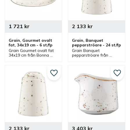
1 721
kr
2 133
kr
Grain, Gourmet ovalt 
Grain, Banquet 
fat, 34x19 cm - 6 st/fp
pepparströare - 24 st/fp
Grain Gourmet ovalt fat 
Grain Banquet 
34x19 cm från Bonna 
pepparströare från 
som ingår i en serie där 
Bonna som ingår i en 
flera delar finns. Fat som 
serie där flera delar 
är ett bra serveringsfat 
finns. Pepparströare med 
och uppläggningsfat.
rustik stil som även finns 
Lägg till i favoriter
Lägg ti
som saltströare.
2 133
kr
3 403
kr