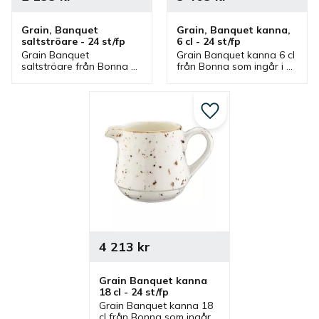
Grain, Banquet 
Grain, Banquet kanna, 
saltströare - 24 st/fp
6 cl - 24 st/fp
Grain Banquet 
Grain Banquet kanna 6 cl 
saltströare från Bonna 
från Bonna som ingår i 
som ingår i en serie där 
en serie där flera delar 
flera delar finns. 
finns. Kanna som är en 
Saltströare med rustik 
bra mjölkkanna, 
stil som även finns som 
gräddkanna och 
Lägg till i favoriter
pepparströare.
serveringskanna.
4 213
kr
Grain Banquet kanna 
18 cl - 24 st/fp
Grain Banquet kanna 18 
cl från Bonna som ingår i 