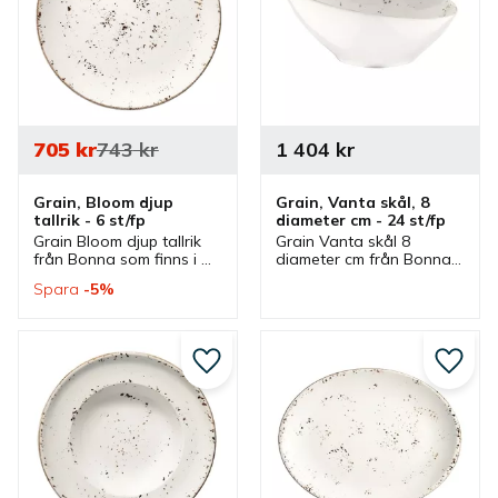
705
kr
743
kr
1 404
kr
Grain, Bloom djup 
Grain, Vanta skål, 8 
tallrik - 6 st/fp
diameter cm - 24 st/fp
Grain Bloom djup tallrik 
Grain Vanta skål 8 
från Bonna som finns i 
diameter cm från Bonna 
olika storlekar och ingår i 
som ingår i en serie där 
Spara
5
%
en serie där flera delar 
flera delar finns. Skål 
finns. Tallrikar som är bra 
som är bra såsskål, 
mattallrikar.
dippskål och 
serveringsskål.
Lägg till i favoriter
Lägg ti