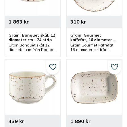
1 863
kr
310
kr
Grain, Banquet skål, 12 
Grain, Gourmet 
diameter cm - 24 st/fp
kaffefat, 16 diameter 
cm - 6 st/fp
Grain Banquet skål 12 
Grain Gourmet kaffefat 
diameter cm från Bonna 
16 diameter cm från 
som ingår i en serie där 
Bonna som ingår i en 
flera delar finns. 
serie där flera delar 
Stapelbar skål som är 
finns. Kaffefat som har 
bra serveringsskål och 
passande kaffekopp.
Lägg till i favoriter
Lägg ti
matskål.
439
kr
1 890
kr