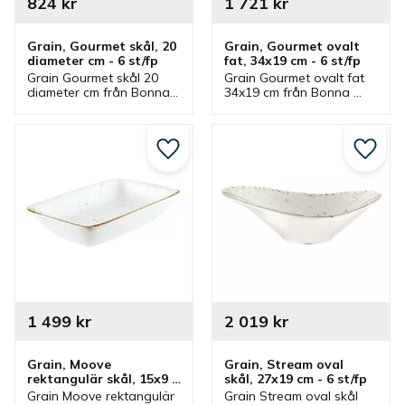
824
kr
1 721
kr
Grain, Gourmet skål, 20 
Grain, Gourmet ovalt 
diameter cm - 6 st/fp
fat, 34x19 cm - 6 st/fp
Grain Gourmet skål 20 
Grain Gourmet ovalt fat 
diameter cm från Bonna 
34x19 cm från Bonna 
som ingår i en serie där 
som ingår i en serie där 
flera delar finns. Skål 
flera delar finns. Fat som 
som passar bra som 
är ett bra serveringsfat 
serveringsskål och 
och uppläggningsfat.
Lägg till i favoriter
Lägg ti
matskål.
1 499
kr
2 019
kr
Grain, Moove 
Grain, Stream oval 
rektangulär skål, 15x9 
skål, 27x19 cm - 6 st/fp
cm - 12 st/fp
Grain Moove rektangulär 
Grain Stream oval skål 