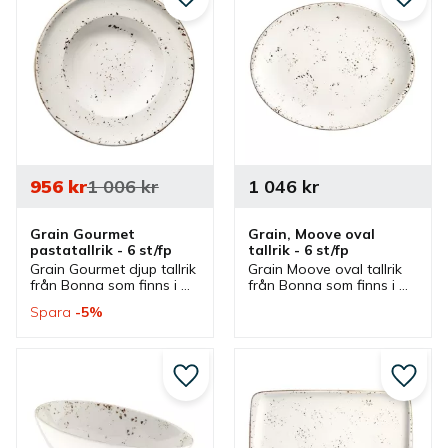
Lägg till i favoriter
Lägg ti
956
kr
1 006
kr
1 046
kr
Grain Gourmet 
Grain, Moove oval 
pastatallrik - 6 st/fp
tallrik - 6 st/fp
Grain Gourmet djup tallrik 
Grain Moove oval tallrik 
från Bonna som finns i 
från Bonna som finns i 
olika storlekar och ingår i 
olika storlekar och som 
Spara
5
%
en serie där flera delar 
ingår i en serie där flera 
finns. Tallrikar som är bra 
delar finns. Tallrikar som 
pastatallrikar.
är bra mattallrikar.
Lägg till i favoriter
Lägg ti