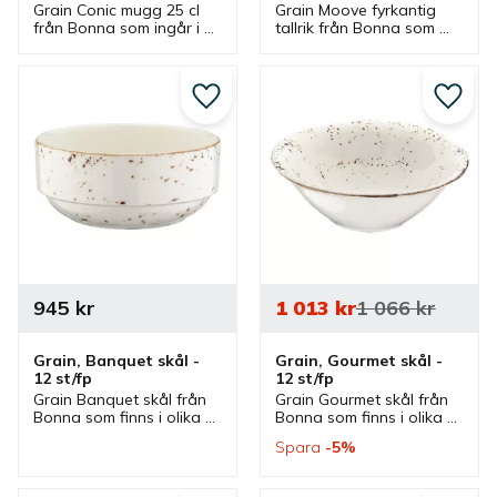
Grain Conic mugg 25 cl 
Grain Moove fyrkantig 
från Bonna som ingår i 
tallrik från Bonna som 
en serie där flera delar 
finns i olika storlekar och 
finns. Mugg med 
ingår i en serie där flera 
handtag som är en bra 
delar finns. Tallrikar är 
kaffemugg.
bra mattallrikar.
Lägg till i favoriter
Lägg ti
945
kr
1 013
kr
1 066
kr
Grain, Banquet skål - 
Grain, Gourmet skål - 
12 st/fp
12 st/fp
Grain Banquet skål från 
Grain Gourmet skål från 
Bonna som finns i olika 
Bonna som finns i olika 
storlekar och ingår i en 
storlekar och ingår i en 
Spara
5
%
serie där flera delar 
serie där flera delar 
finns. Skålar som är bra 
finns. Skål som är bra 
serveringsskål och 
serveringsskål och 