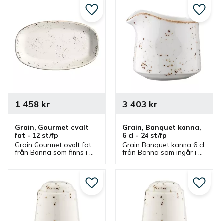
matskål.
matskål.
Lägg till i favoriter
Lägg ti
1 458
kr
3 403
kr
Grain, Gourmet ovalt 
Grain, Banquet kanna, 
fat - 12 st/fp
6 cl - 24 st/fp
Grain Gourmet ovalt fat 
Grain Banquet kanna 6 cl 
från Bonna som finns i 
från Bonna som ingår i 
olika storlekar och ingår i 
en serie där flera delar 
en serie där flera delar 
finns. Kanna som är en 
finns. Fat som är bra 
bra mjölkkanna, 
serveringsfat.
gräddkanna och 
Lägg till i favoriter
Lägg ti
serveringskanna.