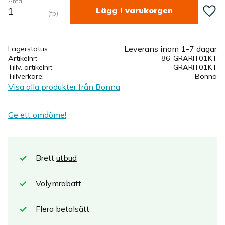
Antal
Lägg ti
fp
Leverans inom 1-7 dagar
Lagerstatus
Artikelnr
86-GRARIT01KT
Tillv. artikelnr
GRARIT01KT
Tillverkare
Bonna
Visa alla produkter från Bonna
Ge ett omdöme!
Brett
utbud
Volymrabatt
Flera betalsätt