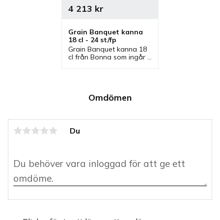
4 213
kr
Grain Banquet kanna 
18 cl - 24 st/fp
Grain Banquet kanna 18 
cl från Bonna som ingår i 
en serie där flera delar 
finns. Kanna som är en 
bra mjölkkanna, 
gräddkanna och 
serveringskanna.
Omdömen
Du