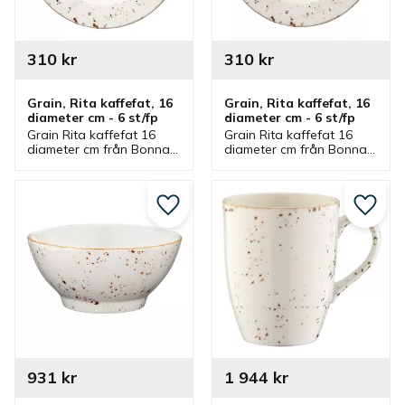
310
kr
310
kr
Grain, Rita kaffefat, 16 
Grain, Rita kaffefat, 16 
diameter cm - 6 st/fp
diameter cm - 6 st/fp
Grain Rita kaffefat 16 
Grain Rita kaffefat 16 
diameter cm från Bonna 
diameter cm från Bonna 
som ingår i en serie där 
som ingår i en serie där 
flera delar finns. Kaffefat 
flera delar finns. Kaffefat 
som har passande 
som har passande 
kaffekopp.
kaffekopp.
Lägg till i favoriter
Lägg ti
931
kr
1 944
kr