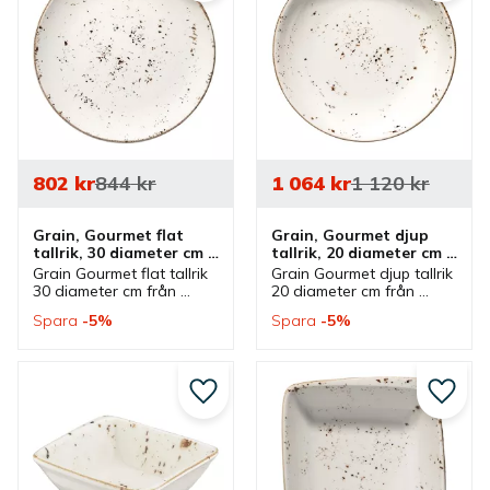
802
kr
844
kr
1 064
kr
1 120
kr
Grain, Gourmet flat 
Grain, Gourmet djup 
tallrik, 30 diameter cm - 
tallrik, 20 diameter cm - 
6 st/fp
12 st/fp
Grain Gourmet flat tallrik 
Grain Gourmet djup tallrik 
30 diameter cm från 
20 diameter cm från 
Bonna som ingår i en 
Bonna som ingår i en 
Spara
5
%
Spara
5
%
serie där flera delar 
serie där flera delar 
finns. Tallrik med prickig 
finns. Tallrik som är en 
dekor som är en bra 
bra mattallrik.
mattallrik.
Lägg till i favoriter
Lägg ti