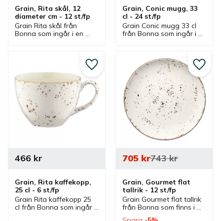
Grain, Rita skål, 12 
Grain, Conic mugg, 33 
diameter cm - 12 st/fp
cl - 24 st/fp
Grain Rita skål från 
Grain Conic mugg 33 cl 
Bonna som ingår i en 
från Bonna som ingår i 
serie där flera delar 
en serie där flera delar 
finns. Skål som är bra 
finns. Mugg med 
serveringsskål och 
handtag som är en bra 
matskål.
kaffemugg.
Lägg till i favoriter
Lägg ti
466
kr
705
kr
743
kr
Grain, Rita kaffekopp, 
Grain, Gourmet flat 
25 cl - 6 st/fp
tallrik - 12 st/fp
Grain Rita kaffekopp 25 
Grain Gourmet flat tallrik 
cl från Bonna som ingår i 
från Bonna som finns i 
en serie där flera delar 
olika storlekar och ingår i 
Spara
5
%