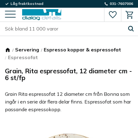
Låg fraktkostnad
031-7607006
Favorite
Kund
Meny
Servering
Espresso koppar & espressofat
Espressofat
Grain, Rita espressofat, 12 diameter cm -
6 st/fp
Grain Rita espressofat 12 diameter cm från Bonna som
ingår i en serie där flera delar finns. Espressofat som har
passande espressokopp.