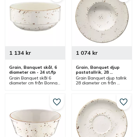
1 134
kr
1 074
kr
Grain, Banquet skål, 6 
Grain, Banquet djup 
diameter cm - 24 st/fp
pastatallrik, 28 
diameter cm - 6 st/fp
Grain Banquet skål 6 
Grain Banquet djup tallrik 
diameter cm från Bonna 
28 diameter cm från 
som ingår i en serie där 
Bonna som ingår i en 
flera delar finns. Skål 
serie där flera delar 
som passar bra som 
finns. Tallrik som passar 
såsskål, dippskål och 
bra som pastatallrik.
Lägg till i favoriter
Lägg ti
serveringsskål.