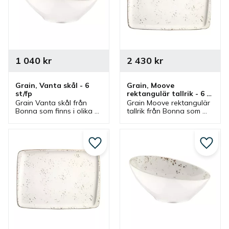
1 040
kr
2 430
kr
Grain, Vanta skål - 6 
Grain, Moove 
st/fp
rektangulär tallrik - 6 
st/fp
Grain Vanta skål från 
Grain Moove rektangulär 
Bonna som finns i olika 
tallrik från Bonna som 
storlekar och ingår i en 
finns i olika storlekar och 
serie där flera delar 
ingår i en serie där flera 
finns. Skålar som är bra 
delar finns. Tallrikar är 
serveringsskålar och 
bra mattallrikar.
Lägg till i favoriter
Lägg ti
matskålar.