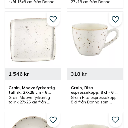
skål 15x9 cm från Bonna 
27x19 cm från Bonna 
som ingår i en serie där 
som ingår i en serie där 
flera delar finns. Skålen 
flera delar finns. Skål 
passar bra som 
som passar bra som 
serveringsskål.
matskål och 
Lägg till i favoriter
Lägg ti
serveringsskål.
1 546
kr
318
kr
Grain, Moove fyrkantig 
Grain, Rita 
tallrik, 27x25 cm - 6 
espressokopp, 8 cl - 6 
st/fp
st/fp
Grain Moove fyrkantig 
Grain Rita espressokopp 
tallrik 27x25 cm från 
8 cl från Bonna som 
Bonna som ingår i en 
ingår i en serie där flera 
serie där flera delar 
delar finns. 
finns. Tallrik som är en 
Espressokopp som har 
bra mattallrik.
flera passande 
Lägg till i favoriter
Lägg ti
espressofat.