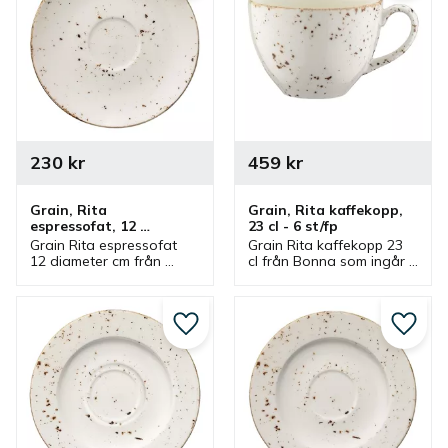
230
kr
459
kr
Grain, Rita 
Grain, Rita kaffekopp, 
espressofat, 12 
23 cl - 6 st/fp
diameter cm - 6 st/fp
Grain Rita espressofat 
Grain Rita kaffekopp 23 
12 diameter cm från 
cl från Bonna som ingår i 
Bonna som ingår i en 
en serie där flera delar 
serie där flera delar 
finns. Kopp som är bra 
finns. Espressofat som 
kaffekopp och har 
har passande 
passande kaffefat.
Lägg till i favoriter
Lägg ti
espressokopp.