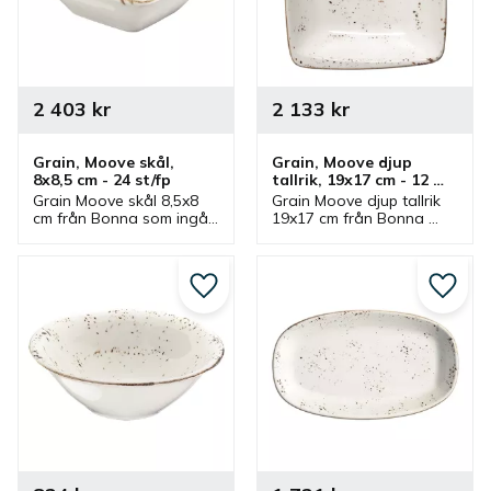
2 403
kr
2 133
kr
Grain, Moove skål, 
Grain, Moove djup 
8x8,5 cm - 24 st/fp
tallrik, 19x17 cm - 12 
st/fp
Grain Moove skål 8,5x8 
Grain Moove djup tallrik 
cm från Bonna som ingår 
19x17 cm från Bonna 
i en serie där flera delar 
som ingår i en serie där 
finns. Skålen passar bra 
flera delar finns. Tallrik 
som såsskål och som en 
med fyrkantig form som 
mindre serveringsskål.
passar bra som mattallrik.
Lägg till i favoriter
Lägg ti