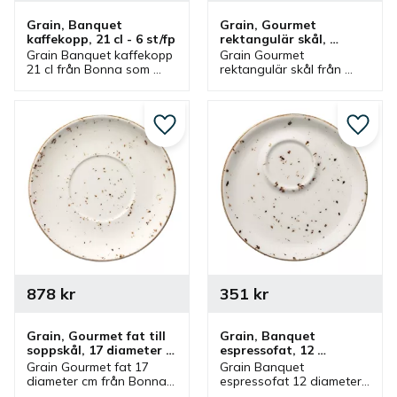
Grain, Banquet 
Grain, Gourmet 
kaffekopp, 21 cl - 6 st/fp
rektangulär skål, 
17x11,5 cm - 12 st/fp
Grain Banquet kaffekopp 
Grain Gourmet 
21 cl från Bonna som 
rektangulär skål från 
ingår i en serie där flera 
Bonna som ingår i en 
delar finns. Kaffekopp 
serie där flera delar 
som är stapelbar och har 
finns. Skål som är en bra 
passande kaffefat.
serveringskål och mindre 
Lägg till i favoriter
Lägg ti
djupt fat.
878
kr
351
kr
Grain, Gourmet fat till 
Grain, Banquet 
soppskål, 17 diameter 
espressofat, 12 
cm - 12 st/fp
diameter cm - 6 st/fp
Grain Gourmet fat 17 
Grain Banquet 
diameter cm från Bonna 
espressofat 12 diameter 
som ingår i en serie där 
cm från Bonna som ingår 