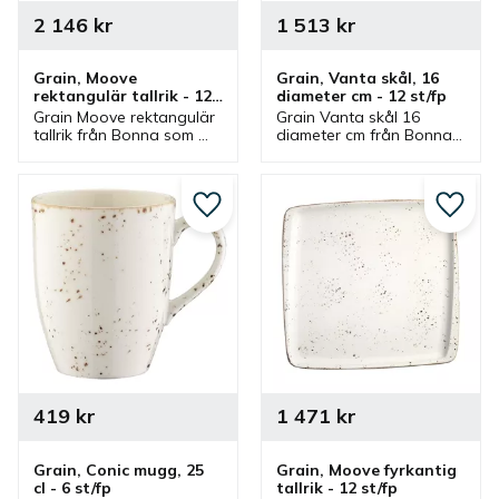
2 146
kr
1 513
kr
Grain, Moove 
Grain, Vanta skål, 16 
rektangulär tallrik - 12 
diameter cm - 12 st/fp
st/fp
Grain Moove rektangulär 
Grain Vanta skål 16 
tallrik från Bonna som 
diameter cm från Bonna 
finns i olika storlekar och 
som ingår i en serie där 
ingår i en serie där flera 
flera delar finns. Skål 
delar finns. Tallrikar är 
som är en bra 
bra mattallrikar.
serveringsskål och 
Lägg till i favoriter
Lägg ti
matskål.
419
kr
1 471
kr
Grain, Conic mugg, 25 
Grain, Moove fyrkantig 
cl - 6 st/fp
tallrik - 12 st/fp