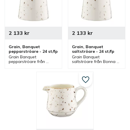
2 133
kr
2 133
kr
Grain, Banquet 
Grain, Banquet 
pepparströare - 24 st/fp
saltströare - 24 st/fp
Grain Banquet 
Grain Banquet 
pepparströare från 
saltströare från Bonna 
Bonna som ingår i en 
som ingår i en serie där 
serie där flera delar 
flera delar finns. 
finns. Pepparströare med 
Saltströare med rustik 
rustik stil som även finns 
stil som även finns som 
Lägg till i favoriter
som saltströare.
pepparströare.