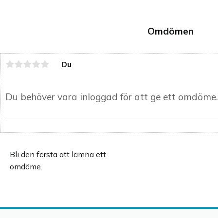
och 4 underlägg.
Underläggen är även 
bra som bricka eller 
serveringsfat.
Omdömen
Du
Bli den första att lämna ett
omdöme.