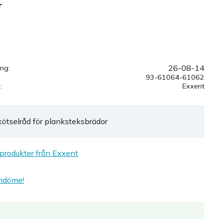
r
i favoriter
26-08-14
ing
93-61064-61062
e
Exxent
kötselråd för planksteksbrädor
 produkter från Exxent
mdöme!