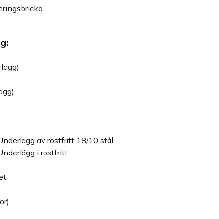
eringsbricka.
g:
rlägg)
lägg)
Underlägg av rostfritt 18/10 stål.
Underlägg i rostfritt.
et
or)