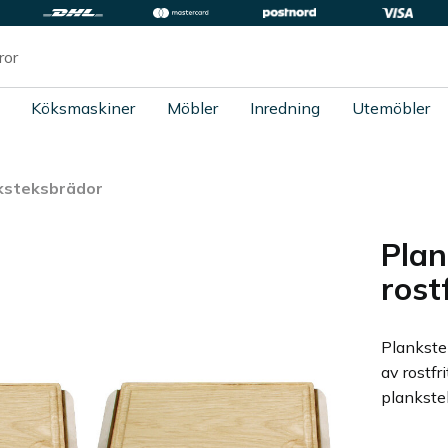
Köksmaskiner
Möbler
Inredning
Utemöbler
ksteksbrädor
Plan
rost
Plankste
av rostfr
plankste