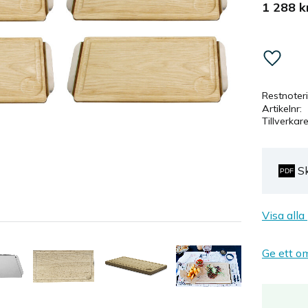
1 288
k
Lägg till 
Restnoter
Artikelnr
Tillverkar
S
Visa alla
Ge ett o