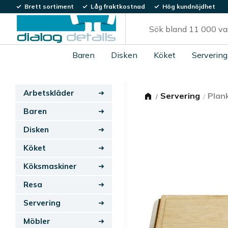
Brett sortiment
Låg fraktkostnad
Hög kundnöjdhet
Baren
Disken
Köket
Servering
Arbetskläder
Servering
Plan
Baren
Disken
Köket
Köksmaskiner
Resa
Servering
Möbler