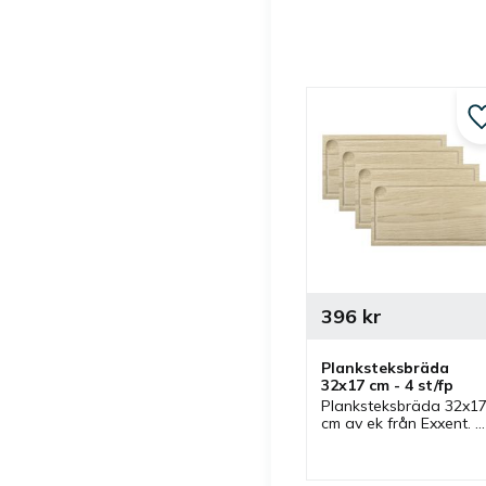
396
kr
Planksteksbräda 
32x17 cm - 4 st/fp
Planksteksbräda 32x17
cm av ek från Exxent. 
Paket med 4 st 
planksteksbrädor som 
kan kompletteras med 