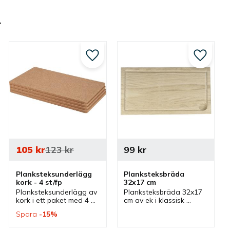
r
till i favoriter
Lägg till i favoriter
Lägg till
105
kr
123
kr
99
kr
Planksteksunderlägg 
Planksteksbräda 
kork - 4 st/fp
32x17 cm
Planksteksunderlägg av 
Planksteksbräda 32x17 
kork i ett paket med 4 
cm av ek i klassisk 
st. Korkunderlägg som 
design som har 
Spara
15
%
passar 
tillhörande 
planksteksbrädor som 
korkunderlägg och 