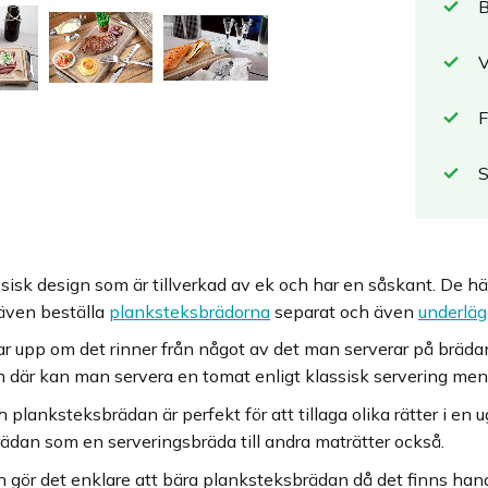
B
V
F
sisk design som är tillverkad av ek och har en såskant. De 
 även beställa
planksteksbrädorna
separat och även
underlä
 upp om det rinner från något av det man serverar på brädan 
n där kan man servera en tomat enligt klassisk servering me
planksteksbrädan är perfekt för att tillaga olika rätter i en 
dan som en serveringsbräda till andra maträtter också.
n gör det enklare att bära planksteksbrädan då det finns ha