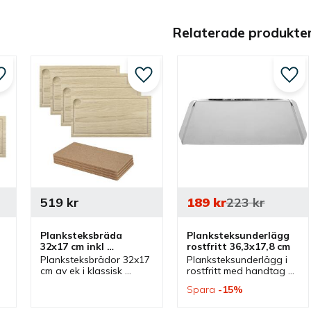
Relaterade produkte
Lägg till i favoriter
Lägg till i favoriter
Lägg 
519
kr
189
kr
223
kr
Planksteksbräda 
Planksteksunderlägg 
32x17 cm inkl 
rostfritt 36,3x17,8 cm
korkunderlägg - 4+4 
 
Planksteksbrädor 32x17 
Planksteksunderlägg i 
st/fp
cm av ek i klassisk 
rostfritt med handtag 
design med tillhörande 
som passar 
Spara
15
%
underlägg av kork. 
planksteksbrädor med 
Paket med 4 brädor 
storlek 32x17 cm. 