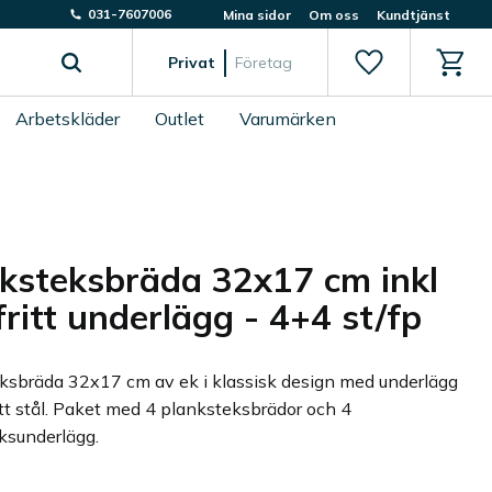
031-7607006
Mina sidor
Om oss
Kundtjänst
Favoriter
Kundv
Privat
Företag
Arbetskläder
Outlet
Varumärken
ksteksbräda 32x17 cm inkl
fritt underlägg - 4+4 st/fp
ksbräda 32x17 cm av ek i klassisk design med underlägg
itt stål. Paket med 4 planksteksbrädor och 4
ksunderlägg.