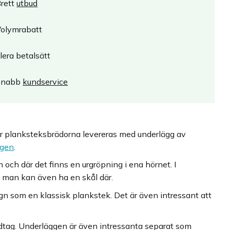
rett
utbud
olymrabatt
lera betalsätt
Snabb
kundservice
här planksteksbrädorna levereras med underlägg av
ggen
.
och där det finns en urgröpning i ena hörnet. I
n man kan även ha en skål där.
ugn som en klassisk plankstek. Det är även intressant att
ndtag. Underläggen är även intressanta separat som