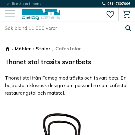
Brett sortiment
031-7607006
Favorite
Kund
Meny
Möbler
Stolar
Cafestolar
Thonet stol träsits svartbets
Thonet stol från Fameg med träsits och i svart bets. En
böjträstol i klassisk design som passar bra som cafestol,
restaurangstol och matstol.