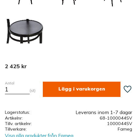
2 425
kr
Antal
Lägg ti
st
Leverans inom 1-7 dagar
Lagerstatus
Artikelnr
68-1000044SV
Tillv. artikelnr
1000044SV
Tillverkare
Fameg
Visa alla produkter från Fameg