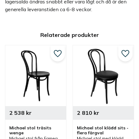
lagersaldo ändras snabbt eller vara lågt och då är den
generella leveranstiden ca 6-8 veckor.
Relaterade produkter
Lägg till i favoriter
Lägg ti
2 538
kr
2 810
kr
Michael stol träsits 
Michael stol klädd sits - 
wenge
flera färgval
Michael stol från Fameg 
Michael stol med klädd 