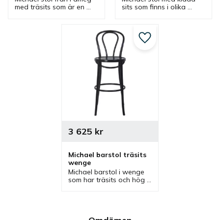
med träsits som är en 
sits som finns i olika 
böjträstol i klassisk 
färger. En böjträstol i 
design som passar bra 
klassisk design som 
som cafestol, 
passar bra som cafestol, 
restaurangstol och 
restaurangstol och 
Lägg till i favoriter
matstol.
matstol.
3 625
kr
Michael barstol träsits 
wenge
Michael barstol i wenge 
som har träsits och hög 
sitthöjd. En barstol med 
klassisk design som 
passar bra i bar, cafe, 
restaurang och på 
kontor.