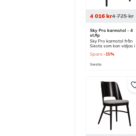
4 016
kr
4 725
kr
Sky Pro karmstol - 4 
st/fp
Sky Pro karmstol från 
Siesta som kan väljas i 
flera färger. Karmstol 
Spara
15
%
av plast som är 
stapelbar och passar 
Siesta
lika bra inomhus som 
utomhus.