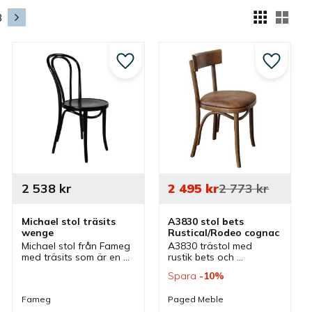
Välj
3
till i favoriter
Lägg till i favoriter
Lägg till
2 538
kr
2 495
kr
2 773
kr
Michael stol träsits 
A3830 stol bets 
wenge
Rustical/Rodeo cognac
Michael stol från Fameg 
A3830 trästol med 
med träsits som är en 
rustik bets och 
böjträstol i klassisk 
patinerat klädsel. En 
Spara
10
%
design som passar bra 
stol som passar bra 
som cafestol, 
som cafestol, 
Fameg
Paged Meble
restaurangstol och 
restaurangstol och 