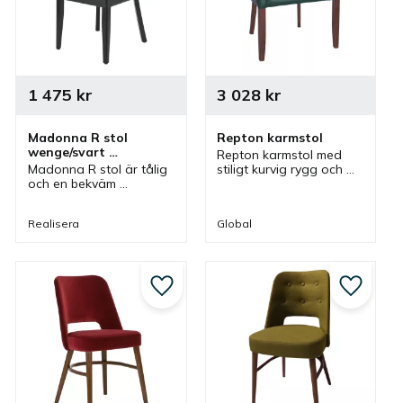
1 475
kr
3 028
kr
Madonna R stol 
Repton karmstol
wenge/svart 
Repton karmstol med 
konstläder
Madonna R stol är tålig 
stiligt kurvig rygg och 
och en bekväm 
klassisk stil som är 
restaurangstol i tidlös 
klädd där olika färger 
design med klädd sits 
finns som passar bra 
Realisera
Global
och rygg som passar 
som caféstol, 
bra i olika 
restaurangstol och 
restaurangmiljöer.
matstol.
till i favoriter
Lägg till i favoriter
Lägg till