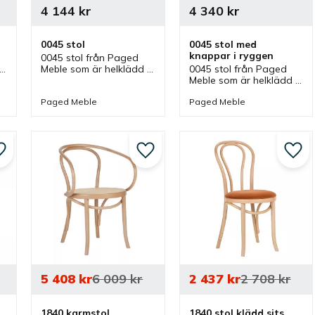
4 144
kr
4 340
kr
0045 stol
0045 stol med 
knappar i ryggen
0045 stol från Paged 
Meble som är helklädd 
0045 stol från Paged 
 
och finns i olika färger. 
Meble som är helklädd 
Stol som ingår i en serie 
med knappar i ryggen 
 
där olika utföranden 
och finns i olika färger. 
Paged Meble
Paged Meble
finns.
Stol som ingår i en serie 
där olika utföranden 
finns.
Lägg till i favoriter
Lägg till i favoriter
Lägg 
5 408
kr
6 009
kr
2 437
kr
2 708
kr
1840 karmstol 
1840 stol klädd sits