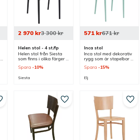
2 970
kr
3 300
kr
571
kr
671
kr
Helen stol - 4 st/fp
Inca stol
Helen stol från Siesta 
Inca stol med dekorativ 
 
som finns i olika färger 
rygg som är stapelbar 
och som är stapelbar. 
och passar lika bra 
Spara
10
%
Spara
15
%
Stol med tidlös design 
inomhus som utomhus 
 
som passar lika bra 
men även i flera olika 
Siesta
Elj
inomhus som utomhus.
miljöer.
Lägg till i favoriter
Lägg till i favoriter
Lägg 