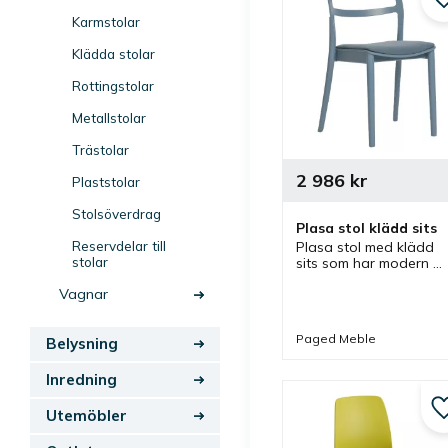
Karmstolar
Klädda stolar
Rottingstolar
Metallstolar
Trästolar
2 986
kr
Plaststolar
Stolsöverdrag
Plasa stol klädd sits
Reservdelar till
Plasa stol med klädd 
stolar
sits som har modern 
design med intressanta
Vagnar
detaljer och passar bra
som restaurangstol, 
caféstol och matstol i 
Paged Meble
olika miljöer.
Belysning
Inredning
Utemöbler