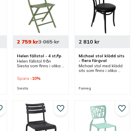
2 759
kr
3 065
kr
2 810
kr
Helen fällstol - 4 st/fp
Michael stol klädd sits 
- flera färgval
Helen fällstol från 
Siesta som finns i olika 
Michael stol med klädd 
färger och som är 
sits som finns i olika 
fällbar. En tidlös och 
färger. En böjträstol i 
Spara
10
%
praktisk fällbar stol som 
klassisk design som 
passar lika bra inomhus 
passar bra som 
Siesta
Fameg
som utomhus.
cafestol, restaurangstol 
och matstol.
Lägg till i favoriter
Lägg till i favoriter
Lägg 