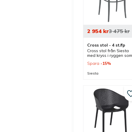
2 954
kr
3 475
kr
Cross stol - 4 st/fp
Cross stol från Siesta 
med kryss i ryggen som
finns i olika färger. Stol 
Spara
15
%
som är stapelbar och 
passar lika bra inomhus
Siesta
som utomhus.