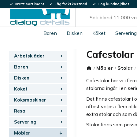
Brett sortiment
Låg fraktkostnad
Hög kundnöjdhet
Baren
Disken
Köket
Servering
Cafestolar
Arbetskläder
Baren
Möbler
Stolar
Disken
Cafestolar har vi i fle
stolarna ingår i en se
Köket
Det finns cafestolar i 
Köksmaskiner
oftast väljas i flera o
Resa
extra stolar och som d
Servering
Stolar finns som passa
Möbler