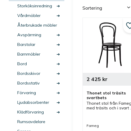
Välj sortering
Storköksinredning
Vårdmöbler
Återbrukade möbler
Avspärrning
Barstolar
Barnmöbler
Bord
Bordsskivor
2 425
kr
Bordsstativ
Förvaring
Thonet stol träsits 
svartbets
Ljudabsorbenter
Thonet stol från Fameg
med träsits och i svart 
Klädförvaring
bets. En böjträstol i 
klassisk design som 
Rumsavdelare
passar bra som 
Fameg
cafestol, restaurangstol