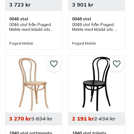
3 723
kr
3 901
kr
0046 stol
0048 stol
0046 stol från Paged 
0048 stol från Paged 
Meble med klädd sits 
Meble med klädd sits 
och delvis rygg som 
och delvis rygg som 
finns i olika färger. Stol 
finns i olika färger. Stol 
som ingår i en serie där 
som ingår i en serie där 
Paged Meble
Paged Meble
olika utföranden finns.
olika utföranden finns.
till i favoriter
Lägg till i favoriter
Lägg till
3 270
kr
3 634
kr
2 191
kr
2 434
kr
1840 stol rottingsits
1840 stol träsits