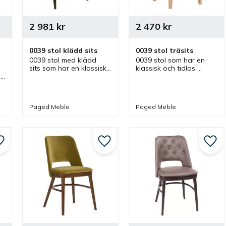
2 981
kr
2 470
kr
0039 stol klädd sits
0039 stol träsits
0039 stol med klädd 
0039 stol som har en 
sits som har en klassisk 
klassisk och tidlös 
och tidlös design som 
design som passar bra 
passar bra som 
som caféstol, 
caféstol, restaurangstol 
restaurangstol och 
och matstol i olika 
matstol i olika miljöer.
Paged Meble
Paged Meble
miljöer.
Lägg till i favoriter
Lägg till i favoriter
Lägg 