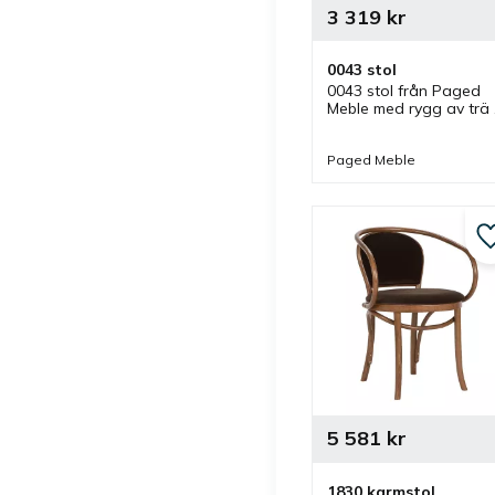
3 319
kr
0043 stol
0043 stol från Paged 
Meble med rygg av trä 
och klädd sits som finns
i olika färger. Stol som 
ingår i en serie där olika
Paged Meble
utföranden finns.
5 581
kr
1830 karmstol