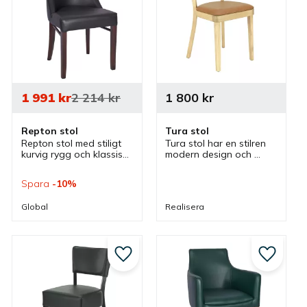
1 991
kr
2 214
kr
1 800
kr
Repton stol
Tura stol
Repton stol med stiligt 
Tura stol har en stilren 
kurvig rygg och klassisk 
modern design och 
stil som är klädd där 
klädd sits för extra 
olika färger finns som 
komfort som passar bra 
Spara
10
%
passar bra som 
som caféstol, 
caféstol, restaurangstol 
restaurangstol och 
Global
Realisera
och matstol.
matstol i flera olika 
miljöer.
till i favoriter
Lägg till i favoriter
Lägg till