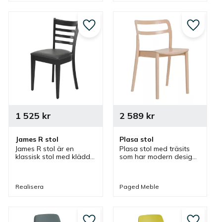
matstol.
matstol i flera olika 
miljöer.
till i favoriter
Lägg till i favoriter
Lägg till
1 525
kr
2 589
kr
James R stol
Plasa stol
James R stol är en 
Plasa stol med träsits 
klassisk stol med klädd 
som har modern design 
sits med bistrostil som 
med intressanta 
passar bra som 
detaljer och passar bra 
caféstol, restaurangstol 
som restaurangstol, 
Realisera
Paged Meble
och matstol i flera olika 
caféstol och matstol i 
miljöer.
flera olika miljöer.