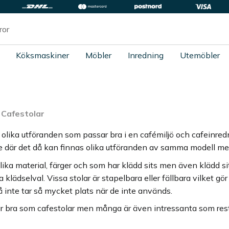
Köksmaskiner
Möbler
Inredning
Utemöbler
Cafestolar
ra olika utföranden som passar bra i en cafémiljö och cafeinre
rie där det då kan finnas olika utföranden av samma modell m
olika material, färger och som har klädd sits men även klädd si
lika klädselval. Vissa stolar är stapelbara eller fällbara vilket
å inte tar så mycket plats när de inte används.
r bra som cafestolar men många är även intressanta som restau