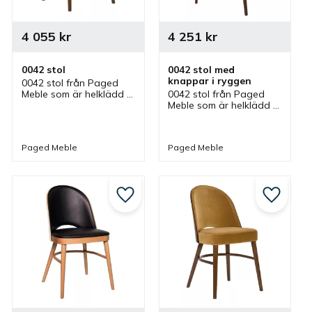
4 055
kr
4 251
kr
0042 stol
0042 stol med 
knappar i ryggen
0042 stol från Paged 
Meble som är helklädd 
0042 stol från Paged 
och finns i olika färger. 
Meble som är helklädd 
En stol som passar bra 
med knappar i ryggen 
som matstol, caféstol 
och finns i olika färger. 
och restaurangstol i 
Stol som ingår i en serie 
Paged Meble
Paged Meble
olika miljöer.
där olika utföranden 
finns.
till i favoriter
Lägg till i favoriter
Lägg till