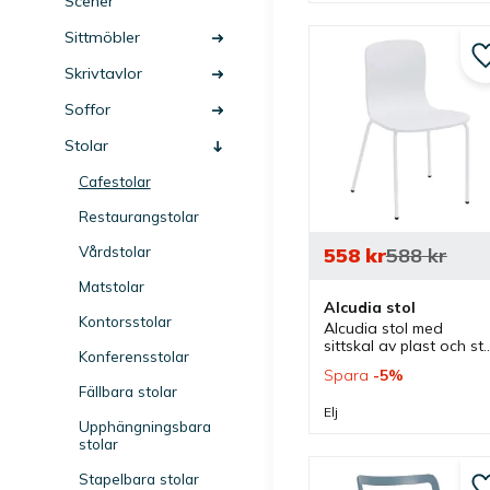
och matstol.
Scener
Sittmöbler
Skrivtavlor
Soffor
Stolar
Cafestolar
Restaurangstolar
Vårdstolar
558
kr
588
kr
Matstolar
Alcudia stol
Kontorsstolar
Alcudia stol med 
sittskal av plast och stål
Konferensstolar
ben som finns i olika 
Spara
5
%
färger. Stapelbar stol 
Fällbara stolar
som passar bra i skolor,
Elj
matsalar och lunchrum.
Upphängningsbara
stolar
Stapelbara stolar