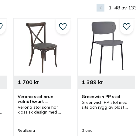
1–
48
av
13
Lägg till i favoriter
Lägg till i favoriter
Lägg 
1 700
kr
1 389
kr
Verona stol brun 
Greenwich PP stol
valnöt/svart 
Greenwich PP stol med 
konstläder
 
Verona stol som har 
sits och rygg av plast 
klassisk design med 
som har en stilren 
bistrostil som passar 
design. En stol som 
bra som kaféstol, 
passar bra som 
restaurangstol och 
caféstol, restaurangstol 
Realisera
Global
 
matstol i flera olika 
och matstol.