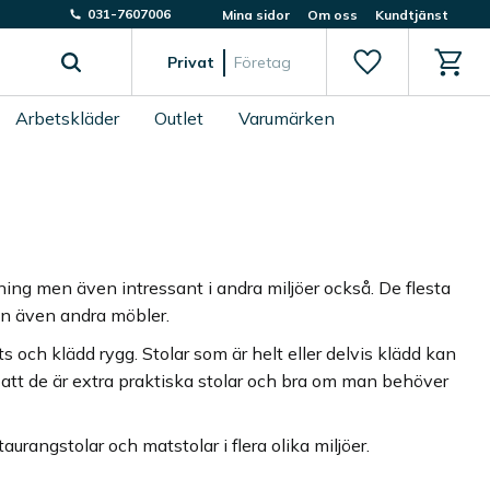
031-7607006
Mina sidor
Om oss
Kundtjänst
Favoriter
Kundv
Privat
Företag
Arbetskläder
Outlet
Varumärken
dning men även intressant i andra miljöer också. De flesta
en även andra möbler.
ts och klädd rygg. Stolar som är helt eller delvis klädd kan
 gör att de är extra praktiska stolar och bra om man behöver
rangstolar och matstolar i flera olika miljöer.