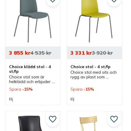
till i favoriter
Lägg till i favoriter
Lägg till
3 855
kr
4 535
kr
3 331
kr
3 920
kr
Choice klädd stol - 4 
Choice stol - 4 st/fp
st/fp
Choice stol med sits och 
Choice stol som är 
rygg av plast som 
helklädd och erbjuder 
erbjuder en stilren 
en stilren design med 
design som passar bra 
Spara
15
%
Spara
15
%
bra sittkomfort som 
som matstol, mötesstol 
passar bra som 
och konferensstol i 
Elj
Elj
mötesstol och 
olika miljöer.
konferensstol i olika 
miljöer
till i favoriter
Lägg till i favoriter
Lägg till