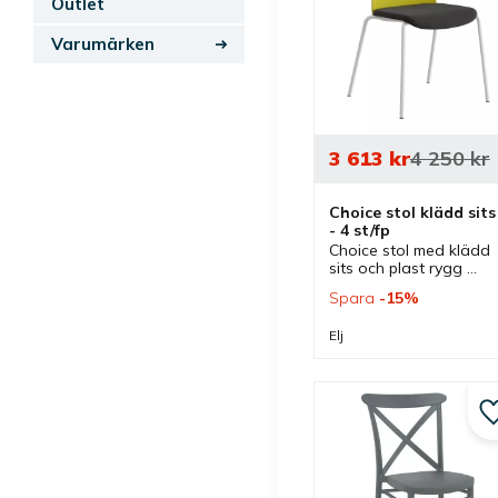
Outlet
Varumärken
3 613
kr
4 250
kr
Choice stol klädd sits 
- 4 st/fp
Choice stol med klädd 
sits och plast rygg 
erbjuder en stilren 
Spara
15
%
design med bra 
sittkomfort som passar 
Elj
bra som mötesstol och 
konferensstol.