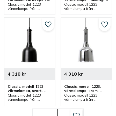
fastmontering
fastmontering
Classic modell 1223 
Classic modell 1223 
värmelampa från 
värmelampa från 
Stayhot i koppar för 
Stayhot i mässing för 
fastmontering. 
fastmontering. 
Värmelampa med fast 
Värmelampa med fast 
kabel och höjd som finns 
kabel och höjd som finns 
Lägg till i favoriter
Lägg ti
i olika färger.
i olika färger.
4 318
kr
4 318
kr
Classic, modell 1223, 
Classic, modell 1223, 
värmelampa, svart, 
värmelampa, krom, 
fastmontering
fastmontering
Classic modell 1223 
Classic modell 1223 
värmelampa från 
värmelampa från 
Stayhot i svart för 
Stayhot i krom för 
fastmontering. 
fastmontering. 
Värmelampa med fast 
Värmelampa med fast 