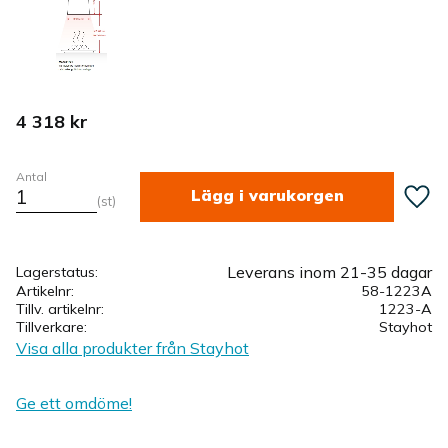
4 318
kr
Antal
Lägg ti
st
Leverans inom 21-35 dagar
Lagerstatus
Artikelnr
58-1223A
Tillv. artikelnr
1223-A
Tillverkare
Stayhot
Visa alla produkter från Stayhot
Ge ett omdöme!