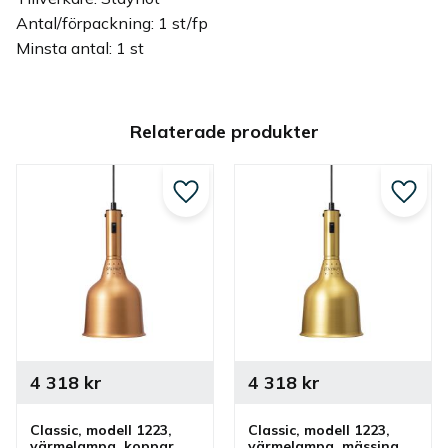
Antal/förpackning: 1 st/fp
Minsta antal: 1 st
Relaterade produkter
Lägg till i favoriter
Lägg ti
4 318
kr
4 318
kr
Classic, modell 1223, 
Classic, modell 1223, 
värmelampa, koppar, 
värmelampa, mässing, 