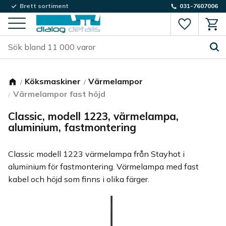
Brett sortiment
031-7607006
Favorite
Kund
Meny
Köksmaskiner
Värmelampor
Värmelampor fast höjd
Classic, modell 1223, värmelampa,
aluminium, fastmontering
Classic modell 1223 värmelampa från Stayhot i
aluminium för fastmontering. Värmelampa med fast
kabel och höjd som finns i olika färger.