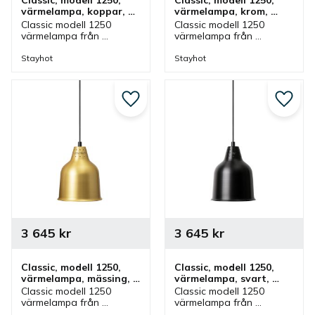
Classic, modell 1250, 
Classic, modell 1250, 
värmelampa, koppar, 
värmelampa, krom, 
fastmontering
fastmontering
Classic modell 1250 
Classic modell 1250 
värmelampa från 
värmelampa från 
Stayhot i koppar för 
Stayhot i krom för 
fastmontering. 
fastmontering. 
Stayhot
Stayhot
Värmelampa med fast 
Värmelampa med fast 
kabel och höjd som finns 
kabel och höjd som finns 
i olika färger.
i olika färger.
Lägg till i favoriter
Lägg ti
3 645
kr
3 645
kr
Classic, modell 1250, 
Classic, modell 1250, 
värmelampa, mässing, 
värmelampa, svart, 
fastmontering
fastmontering
Classic modell 1250 
Classic modell 1250 
värmelampa från 
värmelampa från 
Stayhot i mässing för 
Stayhot i svart för 