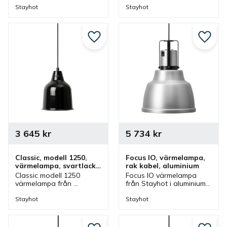
fastmontering. 
fastmontering. 
Stayhot
Stayhot
Värmelampa med fast 
Värmelampa med fast 
kabel och höjd som finns 
kabel och höjd som finns 
i olika färger.
i olika färger.
Lägg till i favoriter
Lägg ti
3 645
kr
5 734
kr
Classic, modell 1250, 
Focus IO, värmelampa, 
värmelampa, svartlack, 
rak kabel, aluminium
fastmontering
Classic modell 1250 
Focus IO värmelampa 
värmelampa från 
från Stayhot i aluminium 
Stayhot i svartlack för 
för fastmontering. 
fastmontering. 
Värmelampa med fast 
Stayhot
Stayhot
Värmelampa med fast 
kabel och höjd som finns 
kabel och höjd som finns 
i olika färger.
i olika färger.