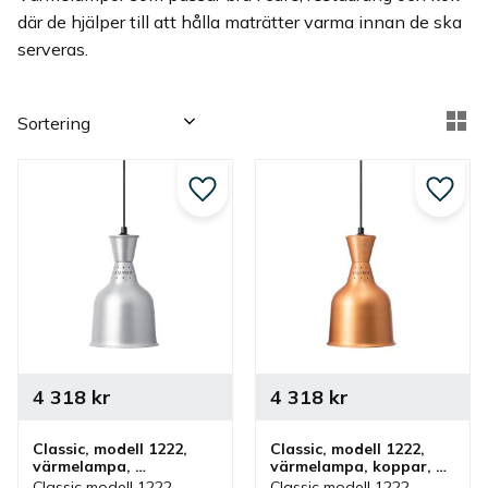
där de hjälper till att hålla maträtter varma innan de ska
serveras.
Välj sortering
Vä
Lägg till i favoriter
Lägg ti
4 318
kr
4 318
kr
Classic, modell 1222, 
Classic, modell 1222, 
värmelampa, 
värmelampa, koppar, 
aluminium, 
fastmontering
Classic modell 1222 
Classic modell 1222 