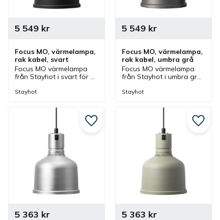
5 549
kr
5 549
kr
Focus MO, värmelampa, 
Focus MO, värmelampa, 
rak kabel, svart
rak kabel, umbra grå
Focus MO värmelampa 
Focus MO värmelampa 
från Stayhot i svart för 
från Stayhot i umbra grå 
fastmontering. 
för fastmontering. 
Värmelampa med fast 
Värmelampa med fast 
Stayhot
Stayhot
kabel och höjd som finns 
kabel och höjd som finns 
i olika färger.
i olika färger.
Lägg till i favoriter
Lägg ti
5 363
kr
5 363
kr