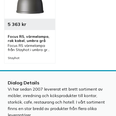
5 363
kr
Focus RS, värmelampa, 
rak kabel, umbra grå
Focus RS värmelampa 
från Stayhot i umbra grå 
för fastmontering. 
Värmelampa med fast 
Stayhot
kabel och höjd som finns 
i olika färger.
Dialog Details
Vi har sedan 2007 levererat ett brett sortiment av
möbler, inredning och köksprodukter till kontor,
storkök, cafe, restaurang och hotell. I vårt sortiment
finns en stor bredd av produkter från flera olika
leverantörer.