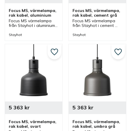
Focus MS, värmelampa, 
Focus MS, värmelampa, 
rak kabel, aluminium
rak kabel, cement grå
Focus MS värmelampa 
Focus MS värmelampa 
från Stayhot i aluminium 
från Stayhot i cement 
för fastmontering. 
grå för fastmontering. 
Värmelampa med fast 
Värmelampa med fast 
Stayhot
Stayhot
kabel och höjd som finns 
kabel och höjd som finns 
i olika färger.
i olika färger.
Lägg till i favoriter
Lägg ti
5 363
kr
5 363
kr
Focus MS, värmelampa, 
Focus MS, värmelampa, 
rak kabel, svart
rak kabel, umbra grå