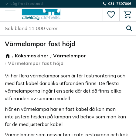
Låg fraktkostnad
031-7607006
Favorite
Kund
Meny
Värmelampor fast höjd
Köksmaskiner
Värmelampor
Värmelampor fast höjd
Vi har flera värmelampor som är för fastmontering och
med fast kabel där olika utföranden finns. De flesta
värmelamporna ingår i en serie där det då finns olika
utföranden av samma modell.
När en värmelampa har en fast kabel då kan man
inte justera höjden på lampan vid behov som man kan
för de med justerbar kabel.
Värmelampor som passar bra i cafe, restaurang och kök