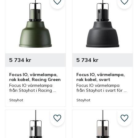
Lägg till i favoriter
Lägg ti
5 734
kr
5 734
kr
Focus IO, värmelampa, 
Focus IO, värmelampa, 
rak kabel, Racing Green
rak kabel, svart
Focus IO värmelampa 
Focus IO värmelampa 
från Stayhot i Racing 
från Stayhot i svart för 
Green för fastmontering. 
fastmontering. 
Värmelampa med fast 
Värmelampa med fast 
Stayhot
Stayhot
kabel och höjd som finns 
kabel och höjd som finns 
i olika färger.
i olika färger.
Lägg till i favoriter
Lägg ti