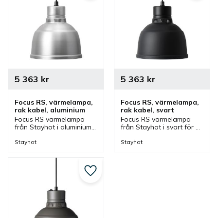
5 363
kr
5 363
kr
Focus RS, värmelampa, 
Focus RS, värmelampa, 
rak kabel, aluminium
rak kabel, svart
Focus RS värmelampa 
Focus RS värmelampa 
från Stayhot i aluminium 
från Stayhot i svart för 
för fastmontering. 
fastmontering. 
Värmelampa med fast 
Värmelampa med fast 
Stayhot
Stayhot
kabel och höjd som finns 
kabel och höjd som finns 
i olika färger.
i olika färger.
Lägg till i favoriter