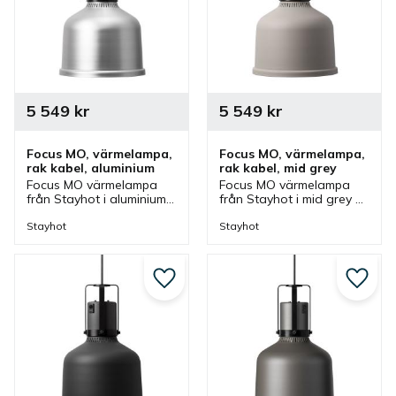
5 549
kr
5 549
kr
Focus MO, värmelampa, 
Focus MO, värmelampa, 
rak kabel, aluminium
rak kabel, mid grey
Focus MO värmelampa 
Focus MO värmelampa 
från Stayhot i aluminium 
från Stayhot i mid grey 
för fastmontering. 
för fastmontering. 
Värmelampa med fast 
Värmelampa med fast 
Stayhot
Stayhot
kabel och höjd som finns 
kabel och höjd som finns 
i olika färger.
i olika färger.
Lägg till i favoriter
Lägg ti