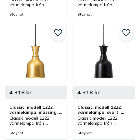
fastmontering
värmelampa från 
värmelampa från 
Stayhot i aluminium för 
Stayhot i koppar för 
fastmontering. 
fastmontering. 
Stayhot
Stayhot
Värmelampa med fast 
Värmelampa med fast 
kabel och höjd som finns 
kabel och höjd som finns 
i olika färger.
i olika färger.
Lägg till i favoriter
Lägg ti
4 318
kr
4 318
kr
Classic, modell 1222, 
Classic, modell 1222, 
värmelampa, mässing, 
värmelampa, svart, 
fastmontering
fastmontering
Classic modell 1222 
Classic modell 1222 
värmelampa från 
värmelampa från 
Stayhot i mässing för 
Stayhot i svart för 
fastmontering. 
fastmontering. 
Stayhot
Stayhot
Värmelampa med fast 
Värmelampa med fast 