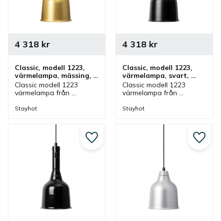
4 318
kr
4 318
kr
Classic, modell 1223, 
Classic, modell 1223, 
värmelampa, mässing, 
värmelampa, svart, 
fastmontering
fastmontering
Classic modell 1223 
Classic modell 1223 
värmelampa från 
värmelampa från 
Stayhot i mässing för 
Stayhot i svart för 
fastmontering. 
fastmontering. 
Stayhot
Stayhot
Värmelampa med fast 
Värmelampa med fast 
kabel och höjd som finns 
kabel och höjd som finns 
i olika färger.
i olika färger.
Lägg till i favoriter
Lägg ti