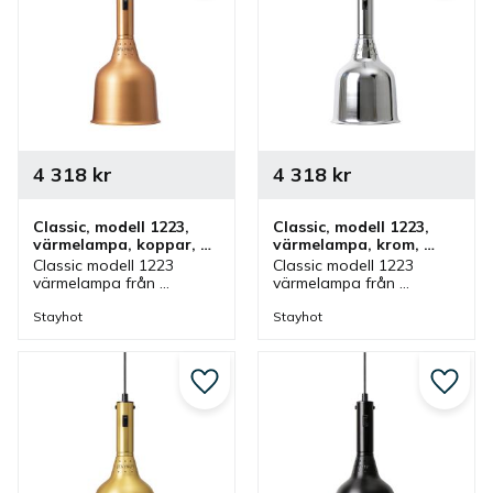
4 318
kr
4 318
kr
Classic, modell 1223, 
Classic, modell 1223, 
värmelampa, koppar, 
värmelampa, krom, 
fastmontering
fastmontering
Classic modell 1223 
Classic modell 1223 
värmelampa från 
värmelampa från 
Stayhot i koppar för 
Stayhot i krom för 
fastmontering. 
fastmontering. 
Stayhot
Stayhot
Värmelampa med fast 
Värmelampa med fast 
kabel och höjd som finns 
kabel och höjd som finns 
i olika färger.
i olika färger.
Lägg till i favoriter
Lägg ti