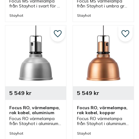
Focus MS värmelampa 
Focus MS värmelampa 
från Stayhot i svart för 
från Stayhot i umbra grå 
fastmontering. 
för fastmontering. 
Värmelampa med fast 
Värmelampa med fast 
Stayhot
Stayhot
kabel och höjd som finns 
kabel och höjd som finns 
i olika färger.
i olika färger.
Lägg till i favoriter
Lägg ti
5 549
kr
5 549
kr
Focus RO, värmelampa, 
Focus RO, värmelampa, 
rak kabel, aluminium
rak kabel, koppar
Focus RO värmelampa 
Focus RO värmelampa 
från Stayhot i aluminium 
från Stayhot i aluminium 
för fastmontering. 
för fastmontering. 
Värmelampa med fast 
Värmelampa med fast 
Stayhot
Stayhot
kabel och höjd som finns 
kabel och höjd som finns 