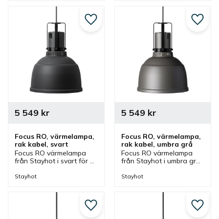
i olika färger.
i olika färger.
Lägg till i favoriter
Lägg ti
5 549
kr
5 549
kr
Focus RO, värmelampa, 
Focus RO, värmelampa, 
rak kabel, svart
rak kabel, umbra grå
Focus RO värmelampa 
Focus RO värmelampa 
från Stayhot i svart för 
från Stayhot i umbra grå 
fastmontering. 
för fastmontering. 
Värmelampa med fast 
Värmelampa med fast 
Stayhot
Stayhot
kabel och höjd som finns 
kabel och höjd som finns 
i olika färger.
i olika färger.
Lägg till i favoriter
Lägg ti