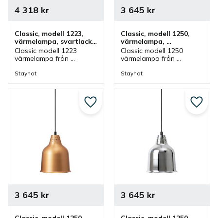
4 318
kr
3 645
kr
Classic, modell 1223, 
Classic, modell 1250, 
värmelampa, svartlack, 
värmelampa, 
fastmontering
aluminium, 
Classic modell 1223 
Classic modell 1250 
fastmontering
värmelampa från 
värmelampa från 
Stayhot i svartlack för 
Stayhot i aluminium för 
fastmontering. 
fastmontering. 
Stayhot
Stayhot
Värmelampa med fast 
Värmelampa med fast 
kabel och höjd som finns 
kabel och höjd som finns 
i olika färger.
i olika färger.
Lägg till i favoriter
Lägg ti
3 645
kr
3 645
kr