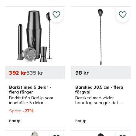
Lägg till i favoriter
Lägg ti
392
kr
535
kr
98
kr
Barkit med 5 delar - 
Barsked 38,5 cm - flera 
flera färger
färgval
Barkit från BarUp som 
Barsked med vridet 
innehåller 5 delar; 
handtag som gör det 
muddler, Boston Tin Tin 
enkelt att röra utan 
Spara
27
%
shaker, jigger, 
mycket kraft och 
Hawthorne cocktailsil 
samtidigt behålla kontroll 
BarUp
BarUp
och en barsked.
över dryckens 
utspädning.