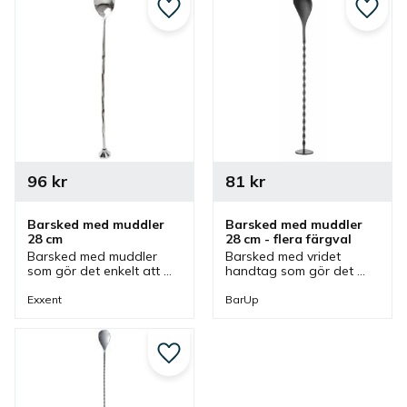
Lägg till i favoriter
Lägg ti
96
kr
81
kr
Barsked med muddler 
Barsked med muddler 
28 cm
28 cm - flera färgval
Barsked med muddler 
Barsked med vridet 
som gör det enkelt att 
handtag som gör det 
mosa frukter och örter i 
enkelt att röra utan 
botten på ett glas och 
mycket kraft och 
Exxent
BarUp
bra när man ska blanda 
muddlern är bra för att 
olika ingredienser i 
mosa men även blanda 
glaset.
olika ingredienser.
Lägg till i favoriter