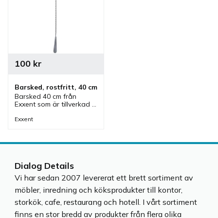
100
kr
Barsked, rostfritt, 40 cm
Barsked 40 cm från 
Exxent som är tillverkad 
av rostfritt stål. En 
barsked som gör det 
Exxent
enkelt att blanda drinkar.
Dialog Details
Vi har sedan 2007 levererat ett brett sortiment av
möbler, inredning och köksprodukter till kontor,
storkök, cafe, restaurang och hotell. I vårt sortiment
finns en stor bredd av produkter från flera olika