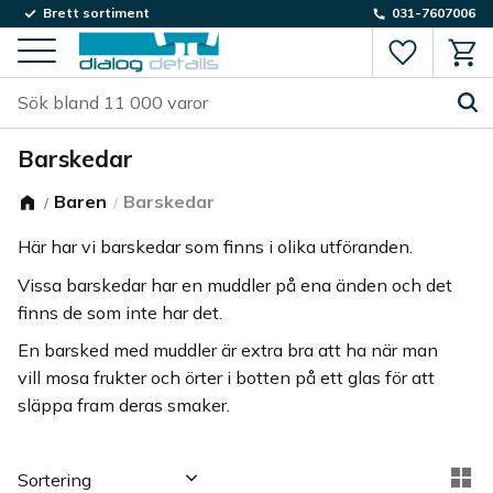
Brett sortiment
031-7607006
Favorite
Kund
Meny
Barskedar
Baren
Barskedar
Här har vi barskedar som finns i olika utföranden.
Vissa barskedar har en muddler på ena änden och det
finns de som inte har det.
En barsked med muddler är extra bra att ha när man
vill mosa frukter och örter i botten på ett glas för att
släppa fram deras smaker.
Välj sortering
Vä