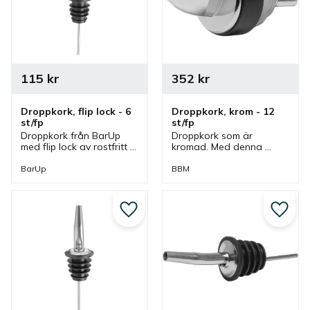
115
kr
352
kr
Droppkork, flip lock - 6 
Droppkork, krom - 12 
st/fp
st/fp
Droppkork från BarUp 
Droppkork som är 
med flip lock av rostfritt 
kromad. Med denna 
stål och plast. Droppkork 
droppkork är det enkelt 
som ingår i en serie där 
att kontrollera mängden 
BarUp
BBM
flera olika droppkorkar 
när man häller och 
finns.
droppkorken passar flera 
olika flaskor.
Lägg till i favoriter
Lägg ti