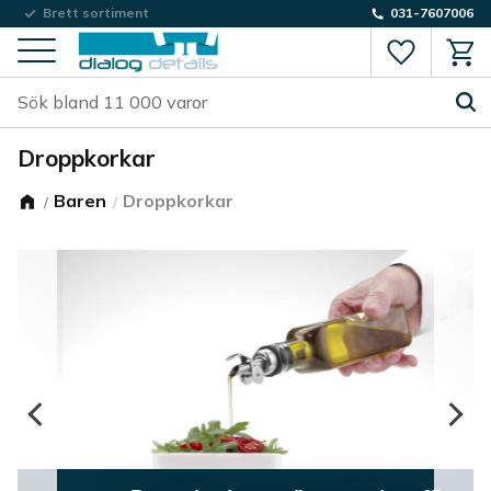
Låg fraktkostnad
Brett sortiment
031-7607006
Favorite
Kund
Meny
Droppkorkar
Baren
Droppkorkar