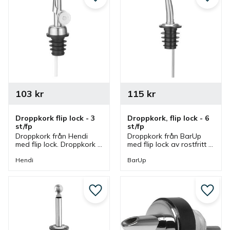
Lägg till i favoriter
Lägg ti
103
kr
115
kr
Droppkork flip lock - 3 
Droppkork, flip lock - 6 
st/fp
st/fp
Droppkork från Hendi 
Droppkork från BarUp 
med flip lock. Droppkork 
med flip lock av rostfritt 
som passar särskilt bra 
stål och plast. Droppkork 
till flaskor som rymmer 
som passar flaskor med 
Hendi
BarUp
olivolja, öppning kan 
en öppning som är upptill 
vara max 2 diameter cm.
2 diameter cm.
Lägg till i favoriter
Lägg ti