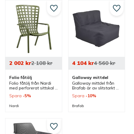
till i favoriter
Lägg till i favoriter
Lägg till
2 002
kr
2 108
kr
4 104
kr
4 560
kr
Folio fåtölj
Galloway mittdel
Folio fåtölj från Nardi 
Galloway mittdel från 
med perforerat sittskal 
Brafab är av slitstarkt 
som finns i olika färger. 
tyg och kan med andra 
Spara
5
%
Spara
10
%
En fåtölj där rygg är 
delar bilda en 
ställbar i 2 lägen och 
loungesoffa för 
Nardi
Brafab
passar bra i olika 
utemiljöer eller inomhus 
utemiljöer.
när det är kallare.
till i favoriter
Lägg till i favoriter