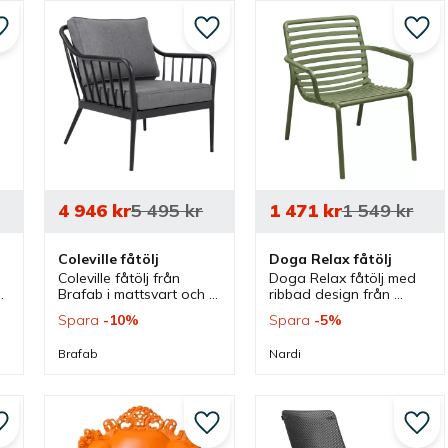
Lägg till i favoriter
Lägg till i favoriter
Lägg 
4 946
kr
5 495
kr
1 471
kr
1 549
kr
Coleville fåtölj
Doga Relax fåtölj
Coleville fåtölj från 
Doga Relax fåtölj med 
 
Brafab i mattsvart och 
ribbad design från 
med gråa dynor som 
Nardi som finns i olika 
Spara
10
%
Spara
5
%
har klassisk design. En 
färger. En fåtölj och 
fåtölj som erbjuder stil 
loungestol som är 
Brafab
Nardi
och komfort vid olika 
stapelbar och passar 
uteplatser.
bra i olika utemiljöer.
Lägg till i favoriter
Lägg till i favoriter
Lägg 