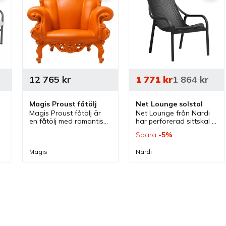
12 765
kr
1 771
kr
1 864
kr
Magis Proust fåtölj
Net Lounge solstol
Magis Proust fåtölj är 
Net Lounge från Nardi 
en fåtölj med romantisk 
har perforerad sittskal 
barock design som kan 
och finns i olika färger. 
Spara
5
%
väljas i flera färger och 
En solstol och 
som passar bra i flera 
loungestol som passar 
Magis
Nardi
offentliga miljöer.
vid flera olika 
utomhusmiljöer.