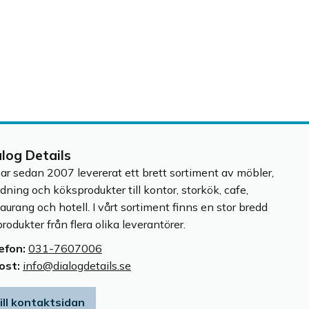
alog Details
har sedan 2007 levererat ett brett sortiment av möbler,
edning och köksprodukter till kontor, storkök, cafe,
taurang och hotell. I vårt sortiment finns en stor bredd
rodukter från flera olika leverantörer.
efon:
031-7607006
ost:
info@dialogdetails.se
ill kontaktsidan