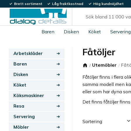
Brett sortiment
Låg fraktkostnad
Hög kundnöjdhet
Baren
Disken
Köket
Servering
Fåtöljer
Arbetskläder
Baren
Utemöbler
Fåtö
Disken
Fåtöljer finns i flera 
samma modell men kan ä
Köket
eller som har dyna som
Köksmaskiner
Det finns fåtöljer finn
Resa
Servering
Välj sortering
Möbler