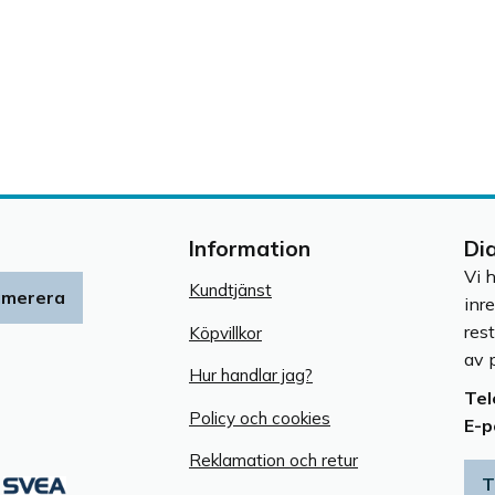
Information
Di
Vi 
Kundtjänst
umerera
inr
res
Köpvillkor
av p
Hur handlar jag?
Tel
Policy och cookies
E-p
Reklamation och retur
T