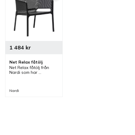
1 484
kr
Net Relax fåtölj
Net Relax fåtölj från 
Nardi som har 
perforerad sittskal och 
finns i olika färger. 
Fåtöljen är stapelbar 
Nardi
och passar vid flera 
olika utomhusmiljöer.