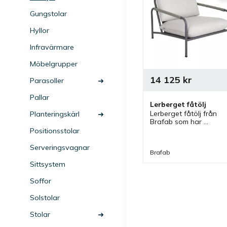
Gungstolar
Hyllor
Infravärmare
Möbelgrupper
14 125
kr
Parasoller
Pallar
Lerberget fåtölj
Lerberget fåtölj från 
Planteringskärl
Brafab som har 
modernt uttryck och 
Positionsstolar
vackra detaljer. Fåtölj 
som kan användas för 
Serveringsvagnar
Brafab
sig själv eller med 
matchande soffa.
Sittsystem
Soffor
Solstolar
Stolar