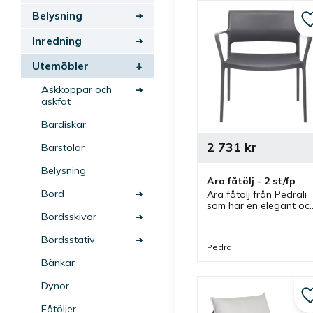
Belysning
Inredning
Utemöbler
Askkoppar och
askfat
Bardiskar
2 731
kr
Barstolar
Belysning
Ara fåtölj - 2 st/fp
Bord
Ara fåtölj från Pedrali 
som har en elegant och
stilren design. En fåtölj 
Bordsskivor
med låg sitthöjd som 
kan användas i olika 
Bordsstativ
Pedrali
miljöer både inomhus 
och utomhus.
Bänkar
Dynor
Fåtöljer