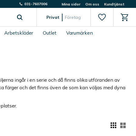
031-7607006
Mina sidor
Om oss
Kundtjänst
Favoriter
Kundv
Privat
Företag
Arbetskläder
Outlet
Varumärken
öljerna ingår i en serie och då finns olika utföranden av
ika färger och det finns även de som kan väljas med dyna
eplatser.
Välj