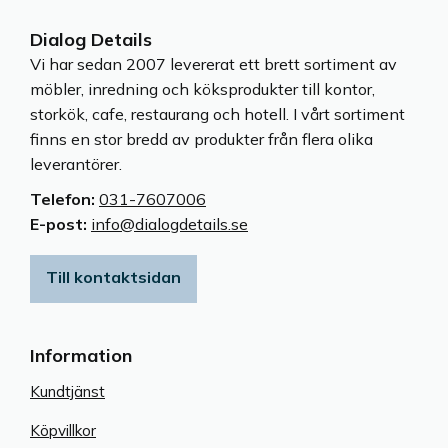
Infravärmaren värmer 
Infravärmaren värmer 
upp ca 15-20 m² och 
upp ca 25-28 m² och 
tålig mot regn.
tålig mot regn.
Dialog Details
Vi har sedan 2007 levererat ett brett sortiment av
möbler, inredning och köksprodukter till kontor,
storkök, cafe, restaurang och hotell. I vårt sortiment
finns en stor bredd av produkter från flera olika
leverantörer.
Telefon:
031-7607006
E-post:
info@dialogdetails.se
Till kontaktsidan
Information
Kundtjänst
Köpvillkor