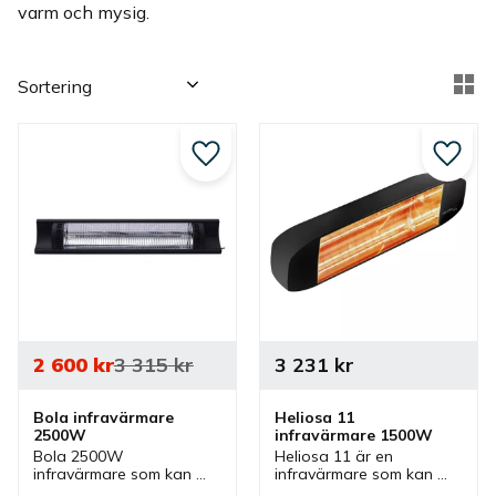
varm och mysig.
Välj sortering
Vä
Lägg till i favoriter
Lägg ti
2 600
kr
3 315
kr
3 231
kr
Bola infravärmare 
Heliosa 11 
2500W
infravärmare 1500W
Bola 2500W 
Heliosa 11 är en 
infravärmare som kan 
infravärmare som kan 
monteras i vägg. 
monteras på en vägg 