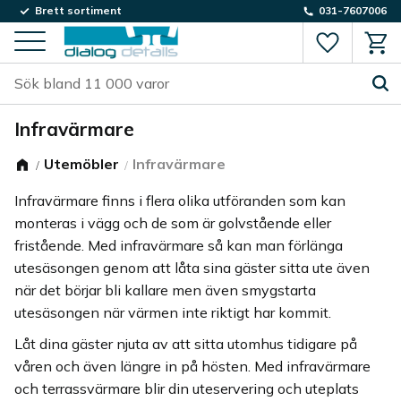
Brett sortiment
031-7607006
Favorite
Kund
Meny
Infravärmare
Utemöbler
Infravärmare
Infravärmare finns i flera olika utföranden som kan
monteras i vägg och de som är golvstående eller
fristående. Med infravärmare så kan man förlänga
utesäsongen genom att låta sina gäster sitta ute även
när det börjar bli kallare men även smygstarta
utesäsongen när värmen inte riktigt har kommit.
Låt dina gäster njuta av att sitta utomhus tidigare på
våren och även längre in på hösten. Med infravärmare
och terrassvärmare blir din uteservering och uteplats