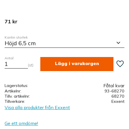
71
kr
Kantin storlek
Antal
Lägg ti
st
Fåtal kvar
Lagerstatus
Artikelnr
93-68270
Tillv. artikelnr
68270
Tillverkare
Exxent
Visa alla produkter från Exxent
Ge ett omdöme!