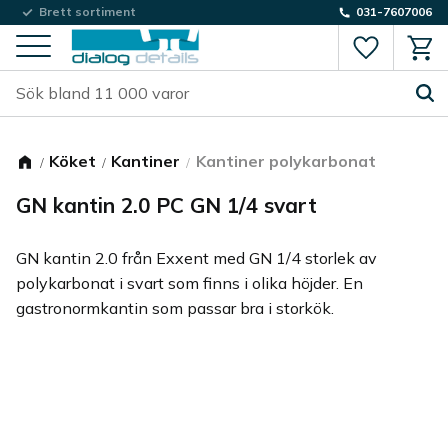
Brett sortiment
031-7607006
Favorite
Kund
Meny
Köket
Kantiner
Kantiner polykarbonat
GN kantin 2.0 PC GN 1/4 svart
GN kantin 2.0 från Exxent med GN 1/4 storlek av
polykarbonat i svart som finns i olika höjder. En
gastronormkantin som passar bra i storkök.