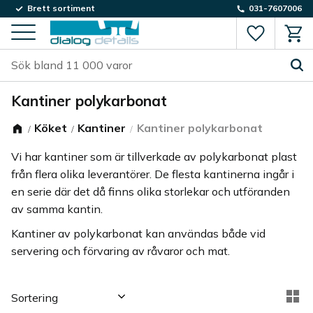
Brett sortiment
031-7607006
Favorite
Kund
Meny
Kantiner polykarbonat
Köket
Kantiner
Kantiner polykarbonat
Vi har kantiner som är tillverkade av polykarbonat plast
från flera olika leverantörer. De flesta kantinerna ingår i
en serie där det då finns olika storlekar och utföranden
av samma kantin.
Kantiner av polykarbonat kan användas både vid
servering och förvaring av råvaror och mat.
Välj sortering
Vä