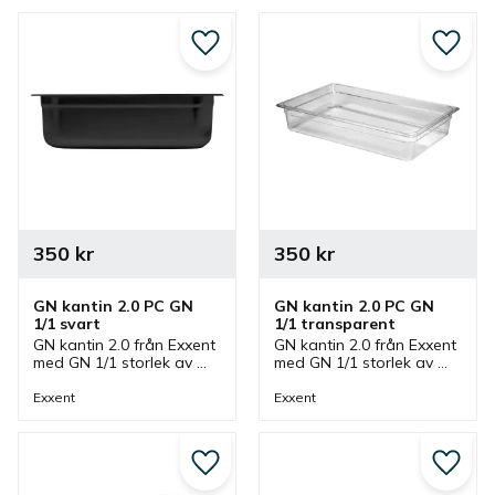
Lägg till i favoriter
Lägg ti
350
kr
350
kr
GN kantin 2.0 PC GN 
GN kantin 2.0 PC GN 
1/1 svart
1/1 transparent
GN kantin 2.0 från Exxent 
GN kantin 2.0 från Exxent 
med GN 1/1 storlek av 
med GN 1/1 storlek av 
polykarbonat i svart som 
polykarbonat i 
finns i olika höjder. En 
transparent som finns i 
Exxent
Exxent
gastronormkantin som 
olika höjder. En 
passar bra i storkök.
gastronormkantin som 
passar bra i storkök.
Lägg till i favoriter
Lägg ti