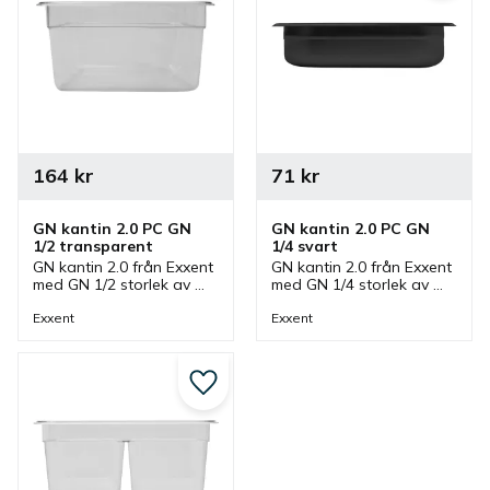
164
kr
71
kr
GN kantin 2.0 PC GN 
GN kantin 2.0 PC GN 
1/2 transparent
1/4 svart
GN kantin 2.0 från Exxent 
GN kantin 2.0 från Exxent 
med GN 1/2 storlek av 
med GN 1/4 storlek av 
polykarbonat i 
polykarbonat i svart som 
transparent som finns i 
finns i olika höjder. En 
Exxent
Exxent
olika höjder. En 
gastronormkantin som 
gastronormkantin som 
passar bra i storkök.
passar bra i storkök.
Lägg till i favoriter