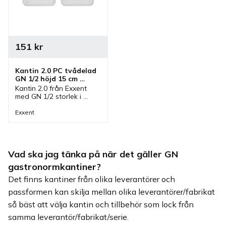
151
kr
Kantin 2.0 PC tvådelad 
GN 1/2 höjd 15 cm 
transparent
Kantin 2.0 från Exxent 
med GN 1/2 storlek i 
polykarbonat med höjd 
15 cm som är 
Exxent
transparent och 
tvådelad. En 
gastronormkantin som 
passar bra i storkök.
Vad ska jag tänka på när det gäller GN
gastronormkantiner?
Det finns kantiner från olika leverantörer och
passformen kan skilja mellan olika leverantörer/fabrikat
så bäst att välja kantin och tillbehör som lock från
samma leverantör/fabrikat/serie.