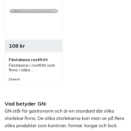
108
kr
Fästskena rostfritt
Fästskena i rostfritt som 
finns i olika 
gastronormstorlekar och 
kan användas för att 
Exxent
dela upp så man får 
plats med mindre 
kantiner.
Vad betyder GN:
GN står för gastronorm och är en standard där olika
storlekar finns. De olika storlekarna kan man se på flera
olika produkter som kantiner, formar, korgar och lock.