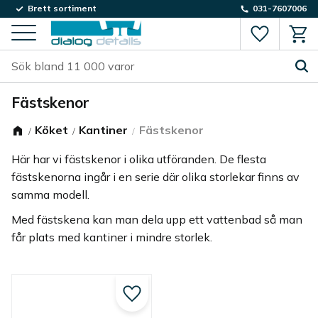
Brett sortiment
031-7607006
Favorite
Kund
Meny
Fästskenor
Köket
Kantiner
Fästskenor
Här har vi fästskenor i olika utföranden. De flesta
fästskenorna ingår i en serie där olika storlekar finns av
samma modell.
Med fästskena kan man dela upp ett vattenbad så man
får plats med kantiner i mindre storlek.
Lägg till i favoriter