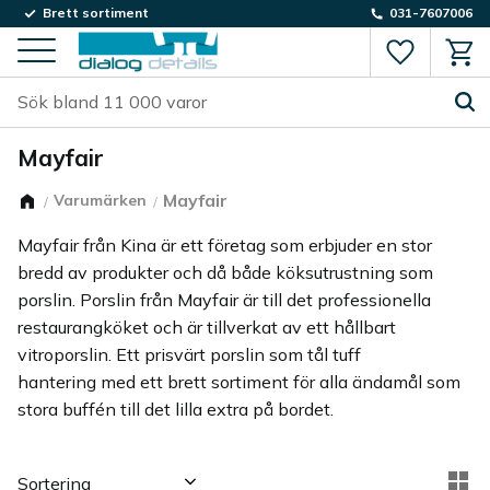
Brett sortiment
031-7607006
Favorite
Kund
Meny
Mayfair
Mayfair
Varumärken
Mayfair från Kina är ett företag som erbjuder en stor
bredd av produkter och då både köksutrustning som
porslin. Porslin från Mayfair är till det professionella
restaurangköket och är tillverkat av ett hållbart
vitroporslin. Ett prisvärt porslin som tål tuff
hantering med ett brett sortiment för alla ändamål som
stora buffén till det lilla extra på bordet.
Välj sortering
Vä