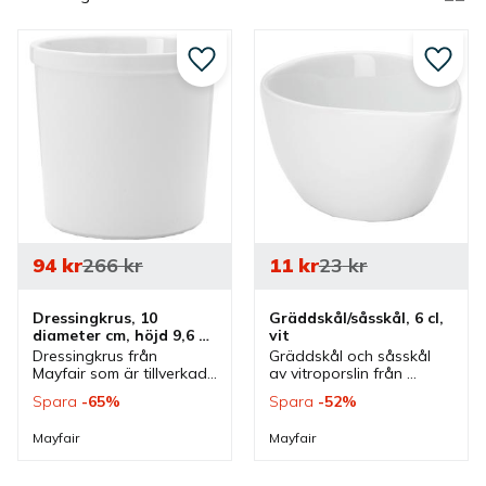
Lägg till i favoriter
Lägg ti
94
kr
266
kr
11
kr
23
kr
Dressingkrus, 10 
Gräddskål/såsskål, 6 cl, 
diameter cm, höjd 9,6 
vit
cm, 0,5 liter - 3 st/fp
Dressingkrus från 
Gräddskål och såsskål 
Mayfair som är tillverkad 
av vitroporslin från 
av vitroporslin. 
Mayfair. En liten skål som 
Spara
65
%
Spara
52
%
Dressingkrus som även 
passar bra som såsskål, 
kan användas som en 
dippskål och som en liten 
Mayfair
Mayfair
skål.
serveringsskål.