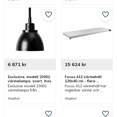
Värmelampa med 
Värmelampa med 
justerbar höjd och som 
justerbar höjd och som 
även finns i olika färger.
även finns i olika färger.
Lägg till i favoriter
Lägg ti
6 871
kr
15 624
kr
Exclusive, modell 23001, 
Focus 412 värmehäll 
värmelampa, svart, hiss
120x40 cm - flera 
färgval
Exclusive modell 23001 
Focus 412 värmehäll har 
värmelampa från 
reglerbar värme och 
Stayhot i svart med 
finns i olika färger som 
hissfunktion. 
passar bra vid bufféer. 
Stayhot
Stayhot
Värmelampa med 
Värmehällen är 
justerbar höjd och som 
anpassad för 2xGN 1/1.
även finns i olika färger.
Lägg till i favoriter
Lägg ti