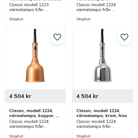
fastmontering
aluminium, hiss
Classic modell 1223 
Classic modell 1224 
värmelampa från 
värmelampa från 
Stayhot i svartlack för 
Stayhot i aluminium med 
fastmontering. 
hissfunktion. 
Stayhot
Stayhot
Värmelampa med fast 
Värmelampa med 
kabel och höjd som finns 
justerbar höjd och som 
i olika färger.
även finns i olika färger.
Lägg till i favoriter
Lägg ti
4 504
kr
4 504
kr
Classic, modell 1224, 
Classic, modell 1224, 
värmelampa, koppar, 
värmelampa, krom, hiss
hiss
Classic modell 1224 
Classic modell 1224 
värmelampa från 
värmelampa från 
Stayhot i koppar med 
Stayhot i krom med 
hissfunktion. 
hissfunktion. 
Stayhot
Stayhot