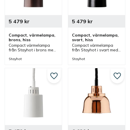
5 479
kr
5 479
kr
Compact, värmelampa, 
Compact, värmelampa, 
brons, hiss
svart, hiss
Compact värmelampa 
Compact värmelampa 
från Stayhot i brons med 
från Stayhot i svart med 
hissfunktion. 
hissfunktion. 
Värmelampa med 
Värmelampa med 
Stayhot
Stayhot
justerbar höjd och som 
justerbar höjd och som 
även finns i olika färger.
även finns i olika färger.
Lägg till i favoriter
Lägg ti