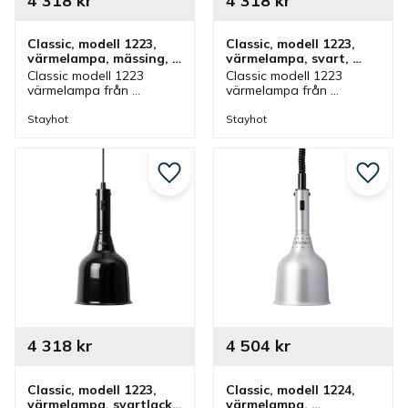
4 318
kr
4 318
kr
Classic, modell 1223, 
Classic, modell 1223, 
värmelampa, mässing, 
värmelampa, svart, 
fastmontering
fastmontering
Classic modell 1223 
Classic modell 1223 
värmelampa från 
värmelampa från 
Stayhot i mässing för 
Stayhot i svart för 
fastmontering. 
fastmontering. 
Stayhot
Stayhot
Värmelampa med fast 
Värmelampa med fast 
kabel och höjd som finns 
kabel och höjd som finns 
i olika färger.
i olika färger.
Lägg till i favoriter
Lägg ti
4 318
kr
4 504
kr
Classic, modell 1223, 
Classic, modell 1224, 
värmelampa, svartlack, 
värmelampa, 