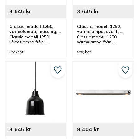
3 645
kr
3 645
kr
Classic, modell 1250, 
Classic, modell 1250, 
värmelampa, mässing, 
värmelampa, svart, 
fastmontering
fastmontering
Classic modell 1250 
Classic modell 1250 
värmelampa från 
värmelampa från 
Stayhot i mässing för 
Stayhot i svart för 
fastmontering. 
fastmontering. 
Stayhot
Stayhot
Värmelampa med fast 
Värmelampa med fast 
kabel och höjd som finns 
kabel och höjd som finns 
i olika färger.
i olika färger.
Lägg till i favoriter
Lägg ti
3 645
kr
8 404
kr