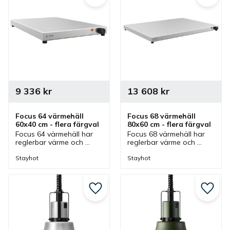
9 336
kr
13 608
kr
Focus 64 värmehäll 
Focus 68 värmehäll 
60x40 cm - flera färgval
80x60 cm - flera färgval
Focus 64 värmehäll har 
Focus 68 värmehäll har 
reglerbar värme och 
reglerbar värme och 
finns i olika färger som 
finns i olika färger som 
passar bra vid bufféer. 
passar bra vid bufféer. 
Stayhot
Stayhot
Värmehällen är 
Värmehällen är 
anpassad för GN 1/1.
anpassad för GN 2/1.
Lägg till i favoriter
Lägg ti