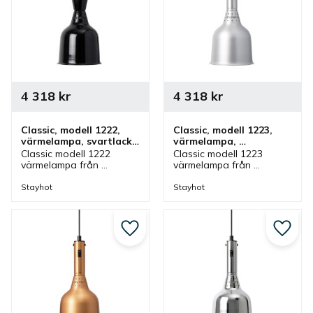
4 318
kr
4 318
kr
Classic, modell 1222, 
Classic, modell 1223, 
värmelampa, svartlack, 
värmelampa, 
fastmontering
aluminium, 
Classic modell 1222 
Classic modell 1223 
fastmontering
värmelampa från 
värmelampa från 
Stayhot i svartlack för 
Stayhot i aluminium för 
fastmontering. 
fastmontering. 
Stayhot
Stayhot
Värmelampa med fast 
Värmelampa med fast 
kabel och höjd som finns 
kabel och höjd som finns 
i olika färger.
i olika färger.
Lägg till i favoriter
Lägg ti