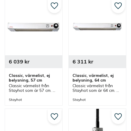
Lägg till i favoriter
Lägg ti
6 039
kr
6 311
kr
Classic, värmelist, ej 
Classic, värmelist, ej 
belysning, 57 cm
belysning, 64 cm
Classic värmelist från 
Classic värmelist från 
Stayhot som är 57 cm. 
Stayhot som är 64 cm. 
Värmelist med steglös 
Värmelist med steglös 
styrning som ingår i serie 
styrning som ingår i serie 
Stayhot
Stayhot
där olika storlekar finns.
där olika storlekar finns.
Lägg till i favoriter
Lägg ti