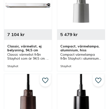
7 104
kr
5 479
kr
Classic, värmelist, ej 
Compact, värmelampa, 
belysning, 94,5 cm
aluminium, hiss
Classic värmelist från 
Compact värmelampa 
Stayhot som är 94,5 cm. 
från Stayhot i aluminium 
Värmelist med steglös 
med hissfunktion. 
styrning som ingår i serie 
Värmelampa med 
Stayhot
Stayhot
där olika storlekar finns.
justerbar höjd och som 
även finns i olika färger.
Lägg till i favoriter
Lägg ti