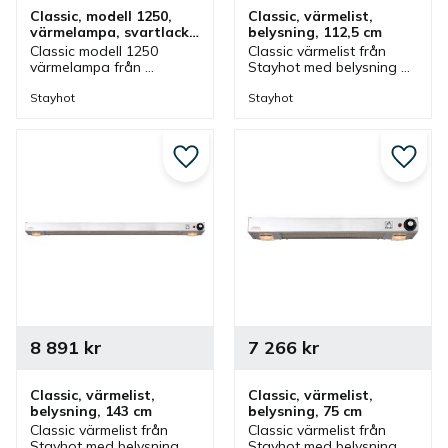
Classic, modell 1250, 
Classic, värmelist, 
värmelampa, svartlack, 
belysning, 112,5 cm
fastmontering
Classic modell 1250 
Classic värmelist från 
värmelampa från 
Stayhot med belysning 
Stayhot i svartlack för 
som är 112,5 cm. 
fastmontering. 
Värmelist med steglös 
Stayhot
Stayhot
Värmelampa med fast 
styrning som ingår i serie 
kabel och höjd som finns 
där olika storlekar finns.
i olika färger.
Lägg till i favoriter
Lägg ti
8 891
kr
7 266
kr
Classic, värmelist, 
Classic, värmelist, 
belysning, 143 cm
belysning, 75 cm
Classic värmelist från 
Classic värmelist från 
Stayhot med belysning 
Stayhot med belysning 