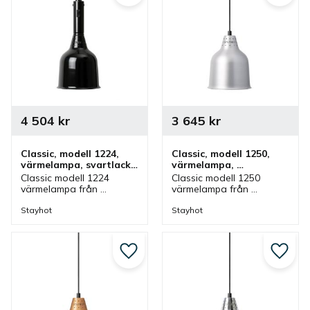
4 504
kr
3 645
kr
Classic, modell 1224, 
Classic, modell 1250, 
värmelampa, svartlack, 
värmelampa, 
hiss
aluminium, 
Classic modell 1224 
Classic modell 1250 
fastmontering
värmelampa från 
värmelampa från 
Stayhot i svartlack med 
Stayhot i aluminium för 
hissfunktion. 
fastmontering. 
Stayhot
Stayhot
Värmelampa med 
Värmelampa med fast 
justerbar höjd och som 
kabel och höjd som finns 
även finns i olika färger.
i olika färger.
Lägg till i favoriter
Lägg ti