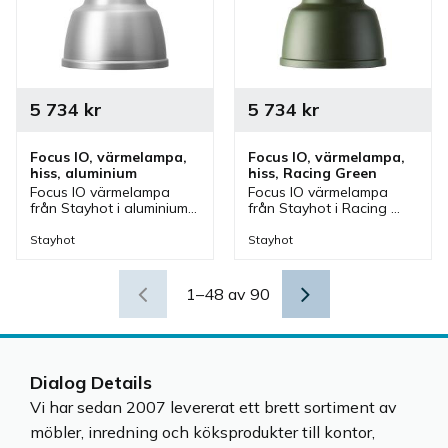
5 734
kr
5 734
kr
Focus IO, värmelampa, 
Focus IO, värmelampa, 
hiss, aluminium
hiss, Racing Green
Focus IO värmelampa 
Focus IO värmelampa 
från Stayhot i aluminium 
från Stayhot i Racing 
med hissfunktion. 
Green med hissfunktion. 
Värmelampa med 
Värmelampa med 
Stayhot
Stayhot
justerbar höjd och som 
justerbar höjd och som 
även finns i olika färger.
även finns i olika färger.
1–
48
av
90
Dialog Details
Vi har sedan 2007 levererat ett brett sortiment av
möbler, inredning och köksprodukter till kontor,