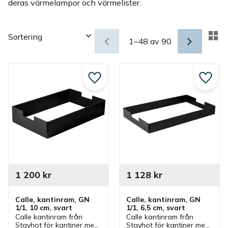
deras värmelampor och värmelister.
Välj sortering
Vä
1–
48
av
90
Lägg till i favoriter
Lägg ti
1 200
kr
1 128
kr
Calle, kantinram, GN 
Calle, kantinram, GN 
1/1, 10 cm, svart
1/1, 6,5 cm, svart
Calle kantinram från 
Calle kantinram från 
Stayhot för kantiner med 
Stayhot för kantiner med 