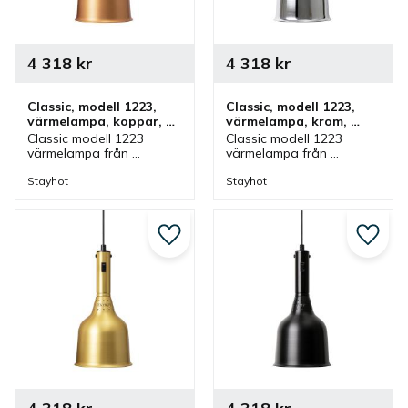
4 318
kr
4 318
kr
Classic, modell 1223, 
Classic, modell 1223, 
värmelampa, koppar, 
värmelampa, krom, 
fastmontering
fastmontering
Classic modell 1223 
Classic modell 1223 
värmelampa från 
värmelampa från 
Stayhot i koppar för 
Stayhot i krom för 
fastmontering. 
fastmontering. 
Stayhot
Stayhot
Värmelampa med fast 
Värmelampa med fast 
kabel och höjd som finns 
kabel och höjd som finns 
i olika färger.
i olika färger.
Lägg till i favoriter
Lägg ti