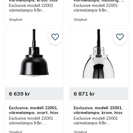
hiss
Exclusive modell 22001 
Exclusive modell 22001 
värmelampa från 
värmelampa från 
Stayhot i krom med 
Stayhot i mässing med 
hissfunktion. 
hissfunktion. 
Stayhot
Stayhot
Värmelampa med 
Värmelampa med 
justerbar höjd och som 
justerbar höjd och som 
även finns i olika färger.
även finns i olika färger.
Lägg till i favoriter
Lägg ti
6 639
kr
6 871
kr
Exclusive, modell 22001, 
Exclusive, modell 23001, 
värmelampa, svart, hiss
värmelampa, krom, hiss
Exclusive modell 22001 
Exclusive modell 23001 
värmelampa från 
värmelampa från 
Stayhot i svart med 
Stayhot i krom med 
hissfunktion. 
hissfunktion. 
Stayhot
Stayhot