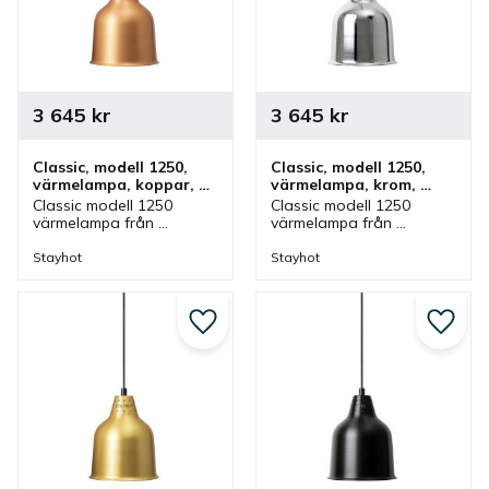
3 645
kr
3 645
kr
Classic, modell 1250, 
Classic, modell 1250, 
värmelampa, koppar, 
värmelampa, krom, 
fastmontering
fastmontering
Classic modell 1250 
Classic modell 1250 
värmelampa från 
värmelampa från 
Stayhot i koppar för 
Stayhot i krom för 
fastmontering. 
fastmontering. 
Stayhot
Stayhot
Värmelampa med fast 
Värmelampa med fast 
kabel och höjd som finns 
kabel och höjd som finns 
i olika färger.
i olika färger.
Lägg till i favoriter
Lägg ti