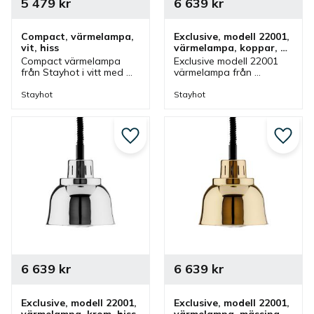
5 479
kr
6 639
kr
Compact, värmelampa, 
Exclusive, modell 22001, 
vit, hiss
värmelampa, koppar, 
hiss
Compact värmelampa 
Exclusive modell 22001 
från Stayhot i vitt med 
värmelampa från 
hissfunktion. 
Stayhot i koppar med 
Värmelampa med 
hissfunktion. 
Stayhot
Stayhot
justerbar höjd och som 
Värmelampa med 
även finns i olika färger.
justerbar höjd och som 
även finns i olika färger.
Lägg till i favoriter
Lägg ti
6 639
kr
6 639
kr
Exclusive, modell 22001, 
Exclusive, modell 22001, 
värmelampa, krom, hiss
värmelampa, mässing, 