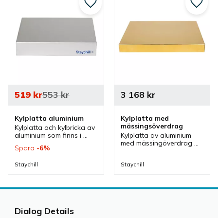
Lägg till i favoriter
Lägg ti
519
kr
553
kr
3 168
kr
Kylplatta aluminium
Kylplatta med 
mässingsöverdrag
Kylplatta och kylbricka av 
aluminium som finns i 
Kylplatta av aluminium 
olika storlekar och är 
med mässingöverdrag 
Spara
6
%
perfekt till kylhållning vid 
som finns i olika storlekar 
olika bufféer.
och är perfekt till 
Staychill
Staychill
kylhållning vid olika 
bufféer.
Dialog Details