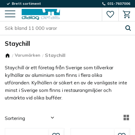
Brett sortiment
031-7607006
Favorite
Kund
Meny
Staychill
Staychill
Varumärken
Staychill är ett företag från Sverige som tillverkar
kylhällar av aluminium som finns i flera olika
utföranden. Kylhällen är säkert en av de vanligaste inte
minst i Sverige som finns i restaurangmiljöer och
utmärkta vid olika bufféer.
Välj sortering
Vä