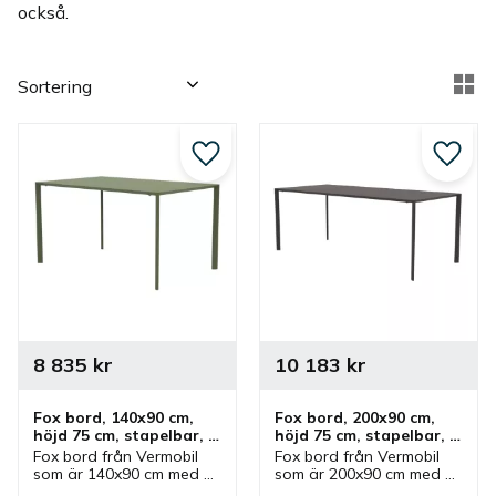
också.
Välj sortering
Vä
Lägg till i favoriter
Lägg ti
8 835
kr
10 183
kr
Fox bord, 140x90 cm, 
Fox bord, 200x90 cm, 
höjd 75 cm, stapelbar, 
höjd 75 cm, stapelbar, 
självjusterande
självjusterande
Fox bord från Vermobil 
Fox bord från Vermobil 
som är 140x90 cm med 
som är 200x90 cm med 
höjd 75 cm som finns i 
höjd 75 cm som finns i 