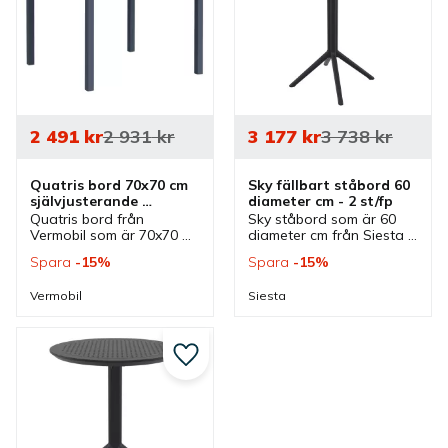
2 491
kr
2 931
kr
3 177
kr
3 738
kr
Quatris bord 70x70 cm 
Sky fällbart ståbord 60 
självjusterande 
diameter cm - 2 st/fp
antikgrå
Quatris bord från 
Sky ståbord som är 60 
Vermobil som är 70x70 
diameter cm från Siesta 
cm med höjd 75 cm i 
som kan väljas i flera 
Spara
15
%
Spara
15
%
antikgrå färg. Ett bord 
färger. Plastbord med 
som kan staplas och är 
fällbar skiva som passar 
Vermobil
Siesta
självjusterande.
bra vid flera olika 
uteplatser.
Lägg till i favoriter