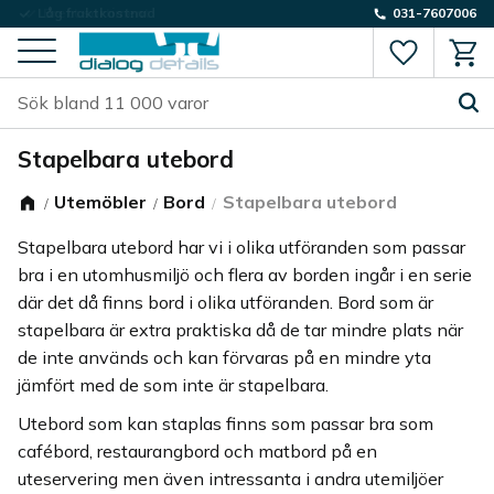
Låg fraktkostnad
031-7607006
Favorite
Kund
Meny
Stapelbara utebord
Utemöbler
Bord
Stapelbara utebord
Stapelbara utebord har vi i olika utföranden som passar
bra i en utomhusmiljö och flera av borden ingår i en serie
där det då finns bord i olika utföranden. Bord som är
stapelbara är extra praktiska då de tar mindre plats när
de inte används och kan förvaras på en mindre yta
jämfört med de som inte är stapelbara.
Utebord som kan staplas finns som passar bra som
cafébord, restaurangbord och matbord på en
uteservering men även intressanta i andra utemiljöer