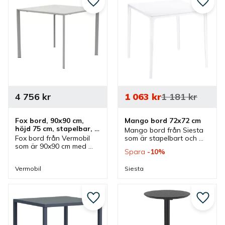
Lägg till i favoriter
Lägg ti
4 756
kr
1 063
kr
1 181
kr
Fox bord, 90x90 cm, 
Mango bord 72x72 cm
höjd 75 cm, stapelbar, 
Mango bord från Siesta 
självjusterande
Fox bord från Vermobil 
som är stapelbart och 
som är 90x90 cm med 
extra praktisk då benen 
Spara
10
%
höjd 75 cm som finns i 
kan tas bort. Bord som 
olika färger. Bord som 
passar lika bra inomhus 
Vermobil
Siesta
kan staplas och är 
som utomhus
självjusterande.
Lägg till i favoriter
Lägg ti