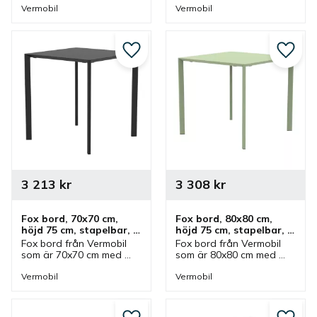
olika färger. Bord som 
olika färger. Bord som 
Vermobil
Vermobil
kan staplas och är 
kan staplas och är 
självjusterande.
självjusterande.
Lägg till i favoriter
Lägg ti
3 213
kr
3 308
kr
Fox bord, 70x70 cm, 
Fox bord, 80x80 cm, 
höjd 75 cm, stapelbar, 
höjd 75 cm, stapelbar, 
självjusterande
självjusterande
Fox bord från Vermobil 
Fox bord från Vermobil 
som är 70x70 cm med 
som är 80x80 cm med 
höjd 75 cm som finns i 
höjd 75 cm som finns i 
olika färger. Bord som 
olika färger. Bord som 
Vermobil
Vermobil
kan staplas och är 
kan staplas och är 
självjusterande.
självjusterande.