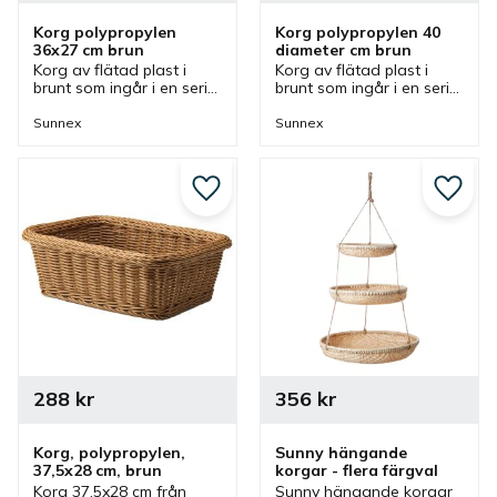
Korg polypropylen 
Korg polypropylen 40 
36x27 cm brun
diameter cm brun
Korg av flätad plast i 
Korg av flätad plast i 
brunt som ingår i en serie 
brunt som ingår i en serie 
där olika utföranden 
där olika utföranden 
finns. En tålig 
finns. En tålig rund korg 
Sunnex
Sunnex
rektangulär korg som 
som passar bra som 
passar bra som 
brödkorg och fruktkorg.
brödkorg eller fruktkorg.
Lägg till i favoriter
Lägg ti
288
kr
356
kr
Korg, polypropylen, 
Sunny hängande 
37,5x28 cm, brun
korgar - flera färgval
Korg 37,5x28 cm från 
Sunny hängande korgar 