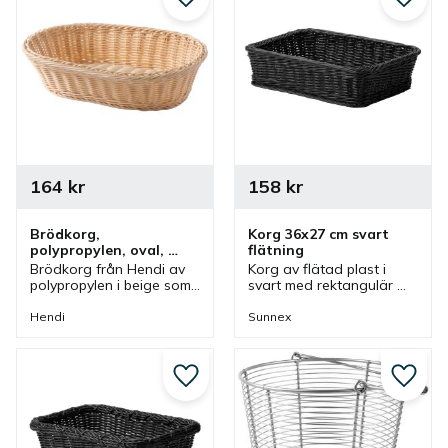
Lägg till i favoriter
Lägg ti
164
kr
158
kr
Brödkorg, 
Korg 36x27 cm svart 
polypropylen, oval, 
flätning
38x27x9 cm, beige
Brödkorg från Hendi av 
Korg av flätad plast i 
polypropylen i beige som 
svart med rektangulär 
är oval och 38x27x9 cm. 
form som passar bra 
Korgen ingår i en serie 
som brödkorg och 
Hendi
Sunnex
där olika utföranden 
fruktkorg vid olika 
finns.
bufféer i café eller 
restaurang.
Lägg till i favoriter
Lägg ti