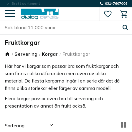
Låg fraktkostnad
031-7607006
Favorite
Kund
Meny
Fruktkorgar
Servering
Korgar
Fruktkorgar
Här har vi korgar som passar bra som fruktkorgar och
som finns i olika utföranden men även av olika
material. De flesta korgarna ingår i en serie där det då
finns olika storlekar eller färger av samma modell.
Flera korgar passar även bra till servering och
presentation av annat än frukt också.
Välj sortering
Vä