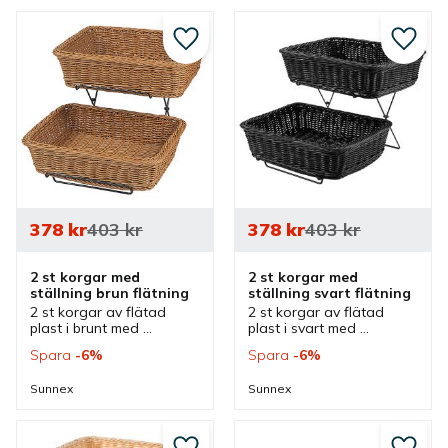
Lägg till i favoriter
Lägg ti
378
kr
403
kr
378
kr
403
kr
2 st korgar med 
2 st korgar med 
ställning brun flätning
ställning svart flätning
2 st korgar av flätad 
2 st korgar av flätad 
plast i brunt med 
plast i svart med 
ställning som kan 
ställning som kan 
Spara
6
%
Spara
6
%
användas som 
användas som 
fruktkorgar eller 
fruktkorgar eller 
Sunnex
Sunnex
brödkorgar och passar 
brödkorgar och passar 
bra vid olika bufféer.
bra vid olika bufféer.