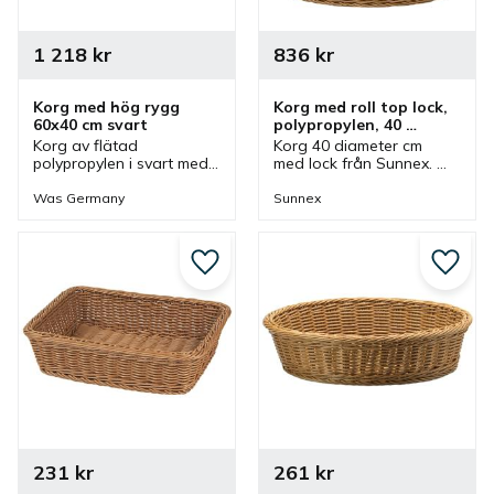
1 218
kr
836
kr
Korg med hög rygg 
Korg med roll top lock, 
60x40 cm svart
polypropylen, 40 
diameter cm, brun
Korg av flätad 
Korg 40 diameter cm 
polypropylen i svart med 
med lock från Sunnex. 
hög rygg som kan 
Rund korg av 
användas som brödkorg 
polypropylen i brunt. En 
Was Germany
Sunnex
eller fruktkorg vid olika 
korg som ingår i en serie 
bufféer.
där olika utföranden 
finns.
Lägg till i favoriter
Lägg ti
231
kr
261
kr