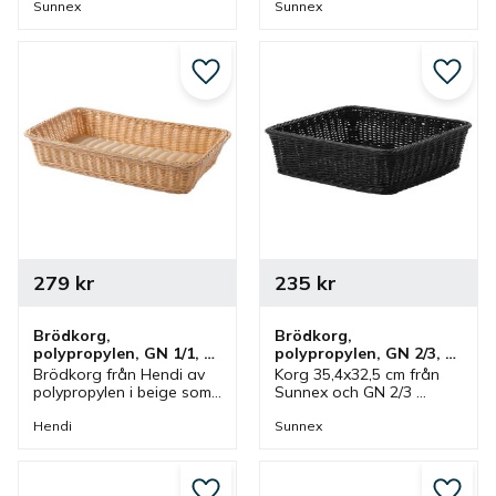
brunt. En korg som ingår 
svart. En korg som ingår i 
Sunnex
Sunnex
i en serie där olika 
en serie där olika 
utföranden finns.
utföranden finns.
Lägg till i favoriter
Lägg ti
279
kr
235
kr
Brödkorg, 
Brödkorg, 
polypropylen, GN 1/1, 
polypropylen, GN 2/3, 
53x32x9 cm, beige
35,4x32,5 cm, svart
Brödkorg från Hendi av 
Korg 35,4x32,5 cm från 
polypropylen i beige som 
Sunnex och GN 2/3 
är enligt GN 1/1 och 
storlek av polypropylen i 
53x32x9 cm. Korgen 
svart. En korg som ingår i 
Hendi
Sunnex
ingår i en serie där olika 
en serie där olika 
utföranden finns.
utföranden finns.