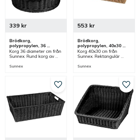
339
kr
553
kr
Brödkorg, 
Brödkorg, 
polypropylen, 36 
polypropylen, 40x30 
diameter cm, svart
cm, brun
Korg 36 diameter cm från 
Korg 40x30 cm från 
Sunnex. Rund korg av 
Sunnex. Rektangulär 
polypropylen i svart. En 
korg av polypropylen i 
korg som ingår i en serie 
brunt. En korg som ingår 
Sunnex
Sunnex
där olika utföranden 
i en serie där olika 
finns.
utföranden finns.
Lägg till i favoriter
Lägg ti