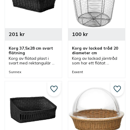
201
kr
100
kr
Korg 37,5x28 cm svart 
Korg av lackad tråd 20 
flätning
diameter cm
Korg av flätad plast i 
Korg av lackad järntråd 
svart med rektangulär 
som har ett flätat 
form som passar bra 
handtag. En korg som 
som brödkorg och 
passar bra vid 
Sunnex
Exxent
fruktkorg vid olika olika 
buffébordet och där man 
bufféer i café eller 
kan ha frukt, bröd och 
restaurang.
mycket annat.
Lägg till i favoriter
Lägg ti