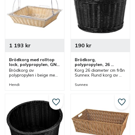
1 193
kr
190
kr
Brödkorg med rolltop 
Brödkorg, 
lock, polypropylen, GN 
polypropylen, 26 
2/3, beige
diameter cm, svart
Brödkorg av 
Korg 26 diameter cm från 
polypropylen i beige med 
Sunnex. Rund korg av 
rolltop lock som är enligt 
polypropylen i svart. En 
GN 2/3. Korg som passar 
korg som ingår i en serie 
Hendi
Sunnex
bra som brödkorg och 
där olika utföranden 
fruktkorg.
finns.
Lägg till i favoriter
Lägg ti