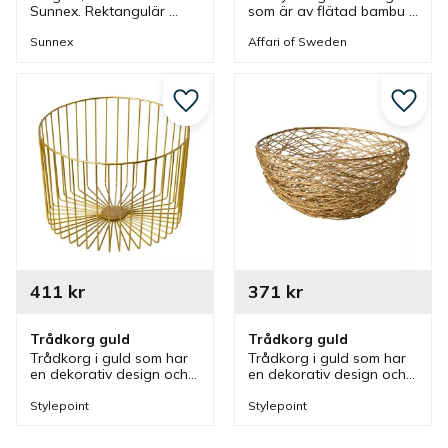
Sunnex. Rektangulär 
som är av flätad bambu 
korg av polypropylen i 
och har en luftig och 
brunt. En korg som ingår 
öppen struktur som 
Sunnex
Affari of Sweden
i en serie där olika 
passar bra vid 
utföranden finns.
presentation av olika 
saker.
Lägg till i favoriter
Lägg ti
411
kr
371
kr
Trådkorg guld
Trådkorg guld
Trådkorg i guld som har 
Trådkorg i guld som har 
en dekorativ design och 
en dekorativ design och 
kan användas vid 
kan användas vid 
servering och 
servering och 
Stylepoint
Stylepoint
presentation av bröd 
presentation av bröd 
eller frukt vid bufféer.
eller frukt vid bufféer.