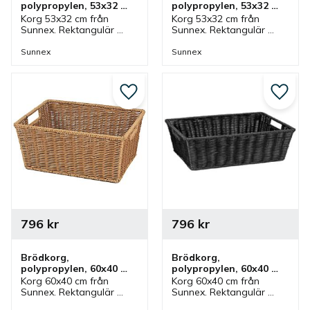
polypropylen, 53x32 
polypropylen, 53x32 
cm, brun
cm, svart
Korg 53x32 cm från 
Korg 53x32 cm från 
Sunnex. Rektangulär 
Sunnex. Rektangulär 
korg av polypropylen i 
korg av polypropylen i 
brunt. En korg som ingår 
svart. En korg som ingår i 
Sunnex
Sunnex
i en serie där olika 
en serie där olika 
utföranden finns.
utföranden finns.
Lägg till i favoriter
Lägg ti
796
kr
796
kr
Brödkorg, 
Brödkorg, 
polypropylen, 60x40 
polypropylen, 60x40 
cm, brun
cm, svart
Korg 60x40 cm från 
Korg 60x40 cm från 
Sunnex. Rektangulär 
Sunnex. Rektangulär 
korg av polypropylen i 
korg av polypropylen i 