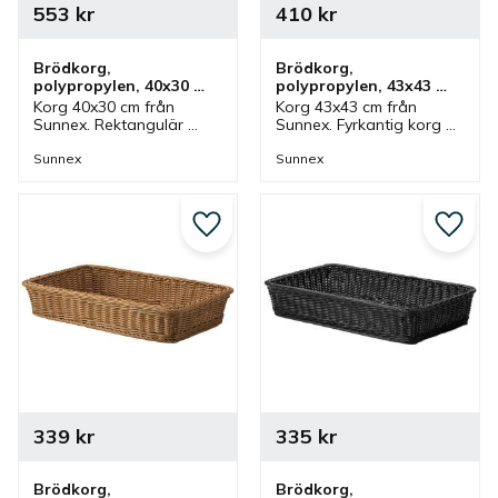
553
kr
410
kr
Brödkorg, 
Brödkorg, 
polypropylen, 40x30 
polypropylen, 43x43 
cm, svart
cm, svart
Korg 40x30 cm från 
Korg 43x43 cm från 
Sunnex. Rektangulär 
Sunnex. Fyrkantig korg 
korg av polypropylen i 
av polypropylen i svart. 
svart. En korg som ingår i 
En korg som ingår i en 
Sunnex
Sunnex
en serie där olika 
serie där olika 
utföranden finns.
utföranden finns.
Lägg till i favoriter
Lägg ti
339
kr
335
kr
Brödkorg, 
Brödkorg, 