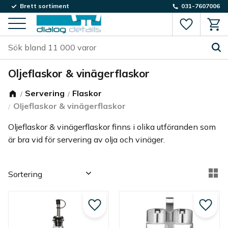
Brett sortiment
031-7607006
Favorite
Kund
Meny
Oljeflaskor & vinägerflaskor
Servering
Flaskor
Oljeflaskor & vinägerflaskor
Oljeflaskor & vinägerflaskor finns i olika utföranden som
är bra vid för servering av olja och vinäger.
Välj sortering
Vä
Lägg till i favoriter
Lägg ti