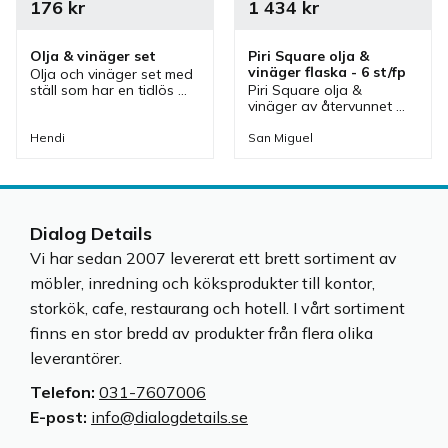
176
kr
1 434
kr
Olja & vinäger set
Piri Square olja & 
vinäger flaska - 6 st/fp
Olja och vinäger set med 
ställ som har en tidlös 
Piri Square olja & 
design och passar bra i 
vinäger av återvunnet 
caféer, restauranger men 
glas med fyrkantig 
även i ett hem.
design som har 
Hendi
San Miguel
droppkork vilket gör att 
det är lättare att hälla 
från flaskan.
Dialog Details
Vi har sedan 2007 levererat ett brett sortiment av
möbler, inredning och köksprodukter till kontor,
storkök, cafe, restaurang och hotell. I vårt sortiment
finns en stor bredd av produkter från flera olika
leverantörer.
Telefon:
031-7607006
E-post:
info@dialogdetails.se