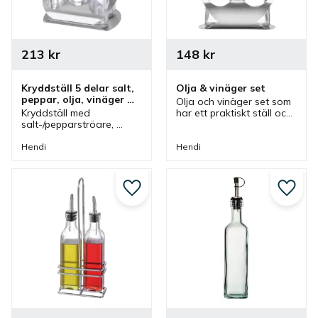
213
kr
148
kr
Kryddställ 5 delar salt, 
Olja & vinäger set
peppar, olja, vinäger 
Olja och vinäger set som 
och tandpetare
Kryddställ med 
har ett praktiskt ställ och 
salt-/pepparströare, 
en modern design som 
behållare för olja, 
passar bra i caféer, 
vinäger och tandpetare 
restauranger men även i 
Hendi
Hendi
med en modern design 
ett hem.
som passar bra i café, 
restaurang och i ett hem.
Lägg till i favoriter
Lägg ti