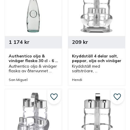
1 174
kr
209
kr
Authentico olja & 
Kryddställ 4 delar salt, 
vinäger flaska 30 cl - 6 
peppar, olja och vinäger
st/fp
Authentico olja & vinäger 
Kryddställ med 
flaska av återvunnet 
saltströare, 
glas som har droppkork 
pepparströare och 
och gör att det är lättare 
behållare för olja och 
San Miguel
Hendi
att hälla från flaskan.
vinäger som har en 
modern design och 
passar bra i café, 
restaurang och i ett hem.
Lägg till i favoriter
Lägg ti