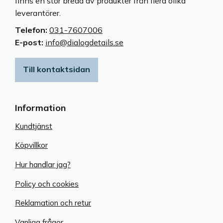
finns en stor bredd av produkter från flera olika
leverantörer.
Telefon:
031-7607006
E-post:
info@dialogdetails.se
Till kontaktsidan
Information
Kundtjänst
Köpvillkor
Hur handlar jag?
Policy och cookies
Reklamation och retur
Vanliga frågor