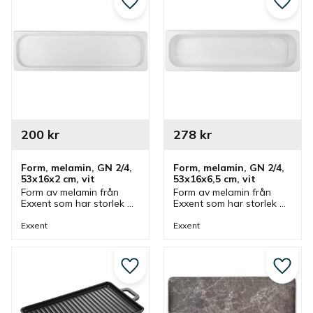
Lägg till i favoriter
Lägg ti
200
kr
278
kr
Form, melamin, GN 2/4, 
Form, melamin, GN 2/4, 
53x16x2 cm, vit
53x16x6,5 cm, vit
Form av melamin från 
Form av melamin från 
Exxent som har storlek 
Exxent som har storlek 
53x16x2 cm och GN 2/4. 
53x16x6,5 cm och GN 2/4. 
Form som passar bra 
Form som passar bra 
Exxent
Exxent
som serveringsfat och 
som serveringsfat och 
uppläggningsfat.
uppläggningsfat.
Lägg till i favoriter
Lägg ti