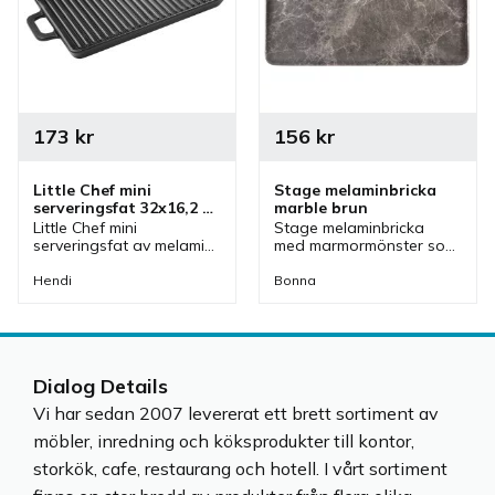
173
kr
156
kr
Little Chef mini 
Stage melaminbricka 
serveringsfat 32x16,2 
marble brun
cm
Little Chef mini 
Stage melaminbricka 
serveringsfat av melamin 
med marmormönster som 
som har 2 handtag. Ett 
passar bra som 
fat i form av grillpanna 
serveringsfat och 
Hendi
Bonna
som är ett bra 
uppläggningsfat vid olika 
serveringsfat och 
buffébord.
uppläggningsfat.
Dialog Details
Vi har sedan 2007 levererat ett brett sortiment av
möbler, inredning och köksprodukter till kontor,
storkök, cafe, restaurang och hotell. I vårt sortiment