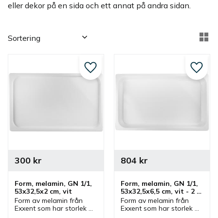
eller dekor på en sida och ett annat på andra sidan.
Välj sortering
Vä
Lägg till i favoriter
Lägg ti
300
kr
804
kr
Form, melamin, GN 1/1, 
Form, melamin, GN 1/1, 
53x32,5x2 cm, vit
53x32,5x6,5 cm, vit - 2 
st/fp
Form av melamin från 
Form av melamin från 
Exxent som har storlek 
Exxent som har storlek 
53x32,5x2 cm och GN 1/1. 
53x32,5x6,5 cm och GN 