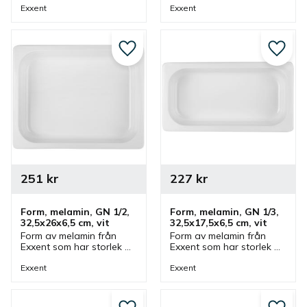
Form som passar bra 
1/1. Form som passar bra 
Exxent
Exxent
som serveringsfat och 
som serveringsfat och 
uppläggningsfat.
uppläggningsfat.
Lägg till i favoriter
Lägg ti
251
kr
227
kr
Form, melamin, GN 1/2, 
Form, melamin, GN 1/3, 
32,5x26x6,5 cm, vit
32,5x17,5x6,5 cm, vit
Form av melamin från 
Form av melamin från 
Exxent som har storlek 
Exxent som har storlek 
32,5x26x6,5 cm och GN 
32,5x17,5x6,5 cm och GN 
1/2. Form som passar bra 
1/3. Form som passar bra 
Exxent
Exxent
som serveringsfat och 
som serveringsfat och 
uppläggningsfat.
uppläggningsfat.