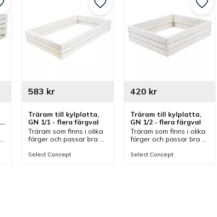
Lägg till i favoriter
Lägg till i favoriter
Lägg 
583
kr
420
kr
Träram till kylplatta, 
Träram till kylplatta, 
GN 1/1 - flera färgval
GN 1/2 - flera färgval
Träram som finns i olika 
Träram som finns i olika 
färger och passar bra 
färger och passar bra 
ihop med olika 
ihop med olika 
kylplattor och kylbrickor 
kylplattor och kylbrickor 
Select Concept
Select Concept
 
med GN 1/1 storlek vid 
med GN 1/2 storlek vid 
flera olika bufféer.
flera olika bufféer.