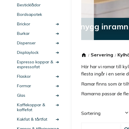
Besticklådor
Bordsapotek
Brickor
 inramning
Burkar
Dispenser
Displaylock
Servering
Kylhä
Espresso koppar &
Här har vi ramar till k
espressofat
flesta ingår i en serie
Flaskor
Ramar finns som är till
Formar
Ramarna passar de flest
Glas
Kaffekoppar &
kaffefat
Välj sortering
Kakfat & tårtfat
Kannor & tillbringare