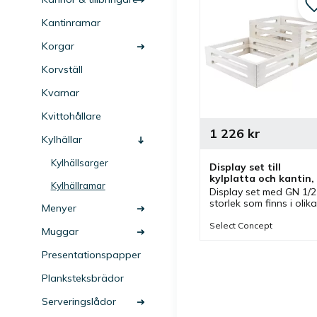
Kantinramar
Korgar
Korvställ
Kvarnar
Kvittohållare
1 226
kr
Kylhällar
Kylhällsarger
Display set till 
kylplatta och kantin, 
Kylhällramar
GN 1/2 - flera färgval
Display set med GN 1/2 
storlek som finns i olika 
Menyer
färger och kan 
användas ihop med en 
Select Concept
Muggar
kylplatta och kantin. Ett
set som passar bra vid 
Presentationspapper
flera bufféer.
Planksteksbrädor
Serveringslådor