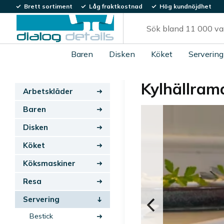
Brett sortiment
Låg fraktkostnad
Hög kundnöjdhet
Baren
Disken
Köket
Servering
Kylhällram
Arbetskläder
Baren
Disken
Köket
Köksmaskiner
Resa
Servering
Bestick