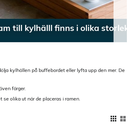
storlekar och färger
 dölja kylhällen på buffebordet eller lyfta upp den mer. De
 även färger.
 se olika ut när de placeras i ramen.
Välj