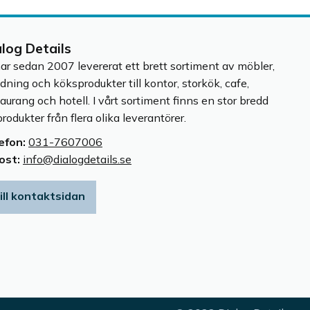
alog Details
har sedan 2007 levererat ett brett sortiment av möbler,
edning och köksprodukter till kontor, storkök, cafe,
taurang och hotell. I vårt sortiment finns en stor bredd
rodukter från flera olika leverantörer.
efon:
031-7607006
ost:
info@dialogdetails.se
ill kontaktsidan