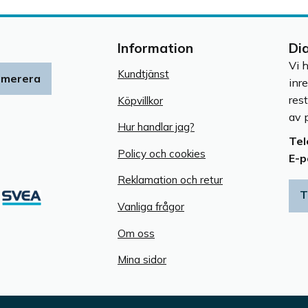
Information
Di
Vi 
Kundtjänst
umerera
inr
res
Köpvillkor
av p
Hur handlar jag?
Tel
Policy och cookies
E-p
Reklamation och retur
T
Vanliga frågor
Om oss
Mina sidor