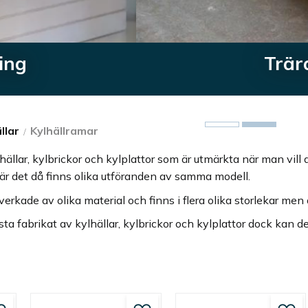
Träram till kylhälll finns i olika 
llar
Kylhällramar
ylhällar, kylbrickor och kylplattor som är utmärkta när man vill
 där det då finns olika utföranden av samma modell.
verkade av olika material och finns i flera olika storlekar men
a fabrikat av kylhällar, kylbrickor och kylplattor dock kan det