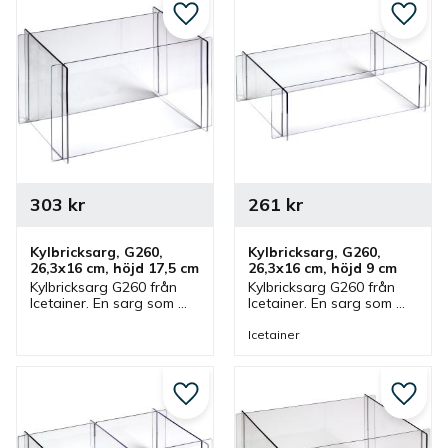
Lägg till i favoriter
Lägg ti
303
kr
261
kr
Kylbricksarg, G260, 
Kylbricksarg, G260, 
26,3x16 cm, höjd 17,5 cm
26,3x16 cm, höjd 9 cm
Kylbricksarg G260 från 
Kylbricksarg G260 från 
Icetainer. En sarg som 
Icetainer. En sarg som 
passar Icetainer kylbricka 
passar Icetainer kylbricka 
med storlek GN 1/4. 
med storlek GN 1/4. 
Icetainer
Sargen ingår i en serie 
Sargen ingår i en serie 
där olika storlekar finns.
där olika storlekar finns.
Lägg till i favoriter
Lägg ti