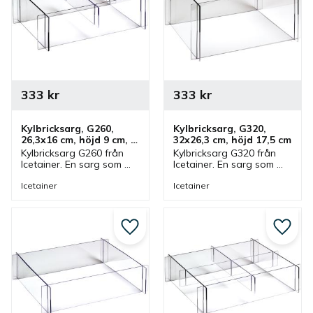
333
kr
333
kr
Kylbricksarg, G260, 
Kylbricksarg, G320, 
26,3x16 cm, höjd 9 cm, 
32x26,3 cm, höjd 17,5 cm
tvådelad
Kylbricksarg G260 från 
Kylbricksarg G320 från 
Icetainer. En sarg som 
Icetainer. En sarg som 
passar Icetainer kylbricka 
passar Icetainer kylbricka 
med storlek GN 1/4. 
med storlek GN 1/2. 
Icetainer
Icetainer
Sargen ingår i en serie 
Sargen ingår i en serie 
där olika storlekar finns.
där olika storlekar finns.
Lägg till i favoriter
Lägg ti