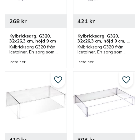
268
kr
421
kr
Kylbricksarg, G320, 
Kylbricksarg, G320, 
32x26,3 cm, höjd 9 cm
32x26,3 cm, höjd 9 cm, 
fyrdelad
Kylbricksarg G320 från 
Kylbricksarg G320 från 
Icetainer. En sarg som 
Icetainer. En sarg som 
passar Icetainer kylbricka 
passar Icetainer kylbricka 
med storlek GN 1/2. 
med storlek GN 1/2. 
Icetainer
Icetainer
Sargen ingår i en serie 
Sargen ingår i en serie 
där olika storlekar finns.
där olika storlekar finns.
Lägg till i favoriter
Lägg ti
410
kr
303
kr