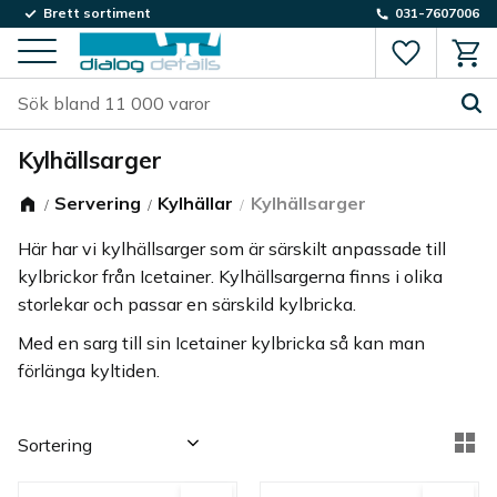
Brett sortiment
031-7607006
Favorite
Kund
Meny
Kylhällsarger
Servering
Kylhällar
Kylhällsarger
Här har vi kylhällsarger som är särskilt anpassade till
kylbrickor från Icetainer. Kylhällsargerna finns i olika
storlekar och passar en särskild kylbricka.
Med en sarg till sin Icetainer kylbricka så kan man
förlänga kyltiden.
Välj sortering
Vä