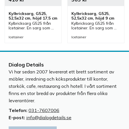
Kylbricksarg, G525, 
Kylbricksarg, G525, 
52,5x32 cm, höjd 17,5 cm
52,5x32 cm, höjd 9 cm
Kylbricksarg G525 från 
Kylbricksarg G525 från 
Icetainer. En sarg som 
Icetainer. En sarg som 
passar Icetainer kylbricka 
passar Icetainer kylbricka 
med storlek GN 1/1. 
med storlek GN 1/1. 
Icetainer
Icetainer
Sargen ingår i en serie 
Sargen ingår i en serie 
där olika storlekar finns.
där olika storlekar finns.
Dialog Details
Vi har sedan 2007 levererat ett brett sortiment av
möbler, inredning och köksprodukter till kontor,
storkök, cafe, restaurang och hotell. I vårt sortiment
finns en stor bredd av produkter från flera olika
leverantörer.
Telefon:
031-7607006
E-post:
info@dialogdetails.se