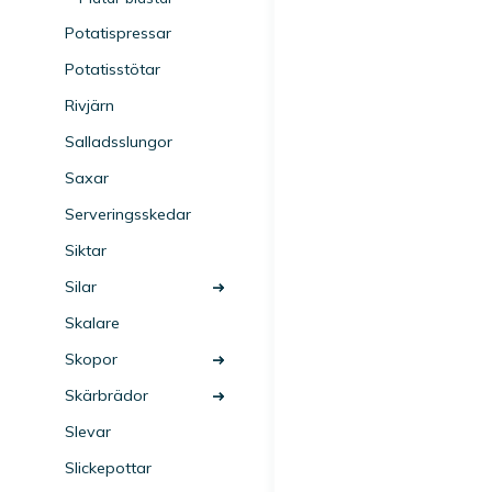
Potatispressar
Potatisstötar
Rivjärn
Salladsslungor
Saxar
Serveringsskedar
Siktar
Silar
Skalare
Skopor
Skärbrädor
Slevar
Slickepottar