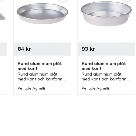
84
kr
93
kr
Rund aluminium plåt 
Rund aluminium plåt 
med kant
med kant
Rund aluminium plåt 
Rund aluminium plåt 
med kant och konform 
med kant och konform 
från Agnelli som kan 
från Agnelli som kan 
användas som bakform, 
användas som bakform, 
Pentole Agnelli
Pentole Agnelli
pizzaform men även 
pizzaform men även 
som uppläggningsfat.
som uppläggningsfat.