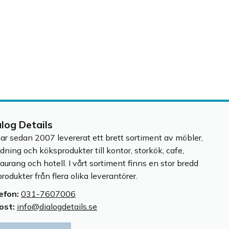
alog Details
har sedan 2007 levererat ett brett sortiment av möbler,
edning och köksprodukter till kontor, storkök, cafe,
taurang och hotell. I vårt sortiment finns en stor bredd
rodukter från flera olika leverantörer.
efon:
031-7607006
ost:
info@dialogdetails.se