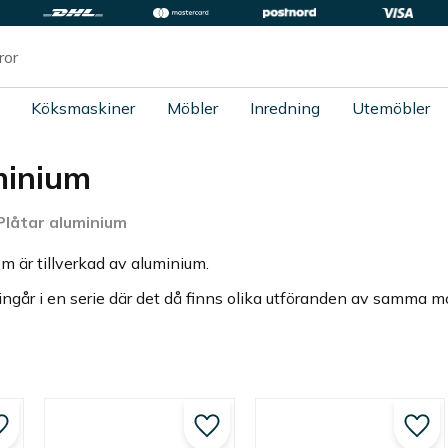
Köksmaskiner
Möbler
Inredning
Utemöbler
minium
Plåtar aluminium
m är tillverkad av aluminium.
ingår i en serie där det då finns olika utföranden av samma mo
Lägg till i favoriter
Lägg till i favoriter
Lägg 