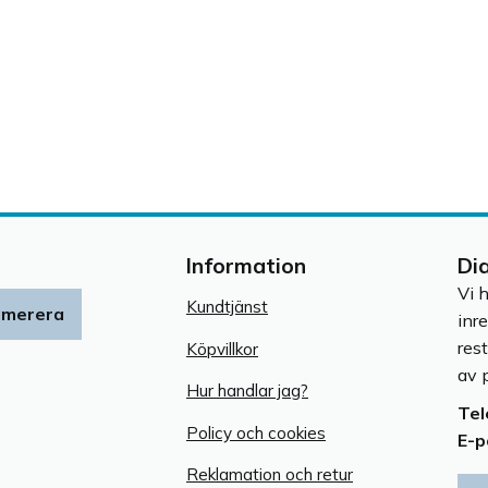
Information
Di
Vi 
Kundtjänst
umerera
inr
res
Köpvillkor
av p
Hur handlar jag?
Tel
Policy och cookies
E-p
Reklamation och retur