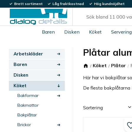
Brett sortiment
Låg fraktkostnad
Hög kundnöjdhet
Baren
Disken
Köket
Servering
Plåtar alu
Arbetskläder
Baren
Köket
Plåtar
Disken
Här har vi bakplåtar so
Köket
De flesta bakplåtarna 
Bakformar
Välj sortering
Bakmattor
Bakplåtar
Brickor