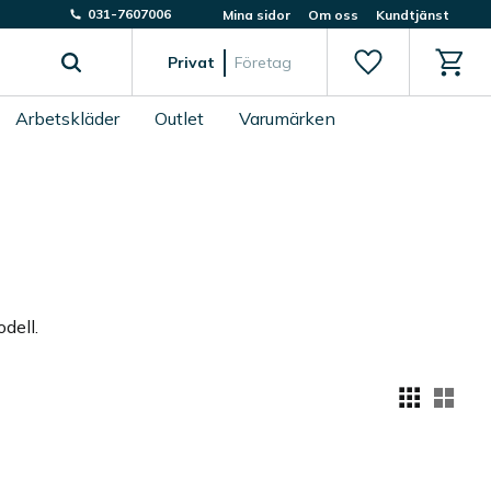
031-7607006
Mina sidor
Om oss
Kundtjänst
Favoriter
Kundv
Privat
Företag
Arbetskläder
Outlet
Varumärken
dell.
Välj
till i favoriter