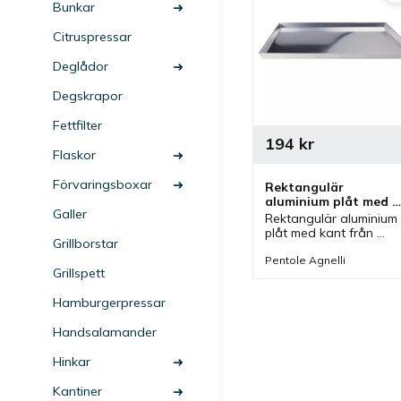
Bunkar
Citruspressar
Deglådor
Degskrapor
Fettfilter
194
kr
Flaskor
Förvaringsboxar
Rektangulär 
aluminium plåt med 
Galler
kant
Rektangulär aluminium 
plåt med kant från 
Grillborstar
Agnelli som är en bra 
bakplåt och perfekt vid 
Pentole Agnelli
Grillspett
bakning men även bra 
som uppläggningsfat.
Hamburgerpressar
Handsalamander
Hinkar
Kantiner