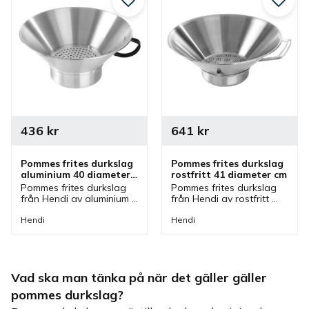
Lägg till i favoriter
Lägg ti
436
kr
641
kr
Pommes frites durkslag 
Pommes frites durkslag 
aluminium 40 diameter 
rostfritt 41 diameter cm
cm
Pommes frites durkslag 
Pommes frites durkslag 
från Hendi av aluminium 
från Hendi av rostfritt 
som är 40 diameter cm. 
stål som är 41 diameter 
Durkslag för pommes 
cm. Durkslag för pommes 
Hendi
Hendi
frites som enkelt silar 
frites som enkelt silar 
bort salt och olja.
bort salt och olja.
Vad ska man tänka på när det gäller gäller
pommes durkslag?