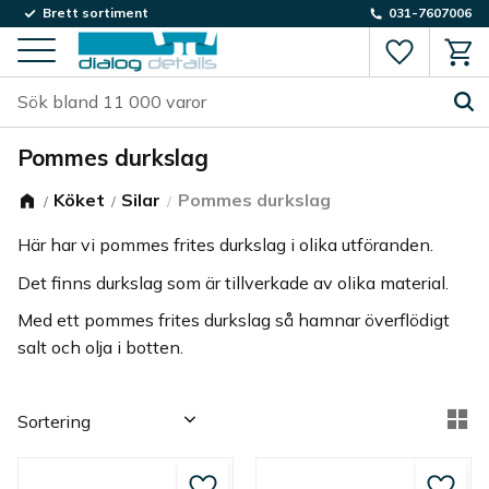
Brett sortiment
031-7607006
Favorite
Kund
Meny
Pommes durkslag
Köket
Silar
Pommes durkslag
Här har vi pommes frites durkslag i olika utföranden.
Det finns durkslag som är tillverkade av olika material.
Med ett pommes frites durkslag så hamnar överflödigt
salt och olja i botten.
Välj sortering
Vä