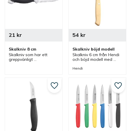
21
kr
54
kr
Skalkniv 8 cm
Skalkniv böjd modell
Skalkniv som har ett 
Skalkniv 6 cm från Hendi 
greppvänligt 
och böjd modell med 
plasthandtag i svart/vitt 
träskaft. En kniv med tunt 
och blad av rostfritt stål. 
blad som passar bra som 
Hendi
En skalkniv som passar 
skalkniv i flera olika kök.
bra i storkök och i ett 
hemmakök.
Lägg till i favoriter
Lägg ti