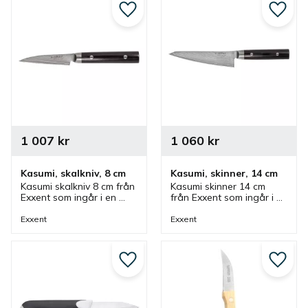
Lägg till i favoriter
Lägg ti
1 007
kr
1 060
kr
Kasumi, skalkniv, 8 cm
Kasumi, skinner, 14 cm
Kasumi skalkniv 8 cm från 
Kasumi skinner 14 cm 
Exxent som ingår i en 
från Exxent som ingår i 
knivserie där flera knivar 
en knivserie där flera 
finns. En kniv som passar 
knivar finns. En kniv som 
Exxent
Exxent
bra när man ska skala 
passar bra när man ska 
frukt och grönsaker.
skära kött och kyckling.
Lägg till i favoriter
Lägg ti