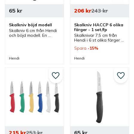
65
kr
206
kr
243
kr
Skalkniv böjd modell
Skalkniv HACCP 6 olika 
färger - 1 set/fp
Skalkniv 6 cm från Hendi 
och böjd modell. En 
Skalknivar 7,5 cm från 
skalkniv som ingår i en 
Hendi i 6 st olika färger 
serie där flera olika 
enligt HACCP. Ett set 
Spara
15
%
skalknivar finns som har 
med skalknivar som 
olika utseenden.
passar bra i flera olika 
Hendi
Hendi
kök.
Lägg till i favoriter
Lägg ti
215
kr
253
kr
65
kr