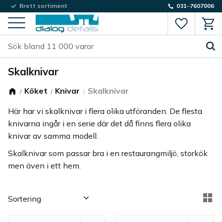
Brett sortiment
031-7607006
Favorite
Kund
Meny
Skalknivar
Köket
Knivar
Skalknivar
Här har vi skalknivar i flera olika utföranden. De flesta
knivarna ingår i en serie där det då finns flera olika
knivar av samma modell.
Skalknivar som passar bra i en restaurangmiljö, storkök
men även i ett hem.
Välj sortering
Vä