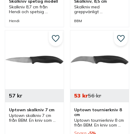
Skalkniv spetsig modell
Skalkniv, 8,5 cm
Skalkniv 8,7 cm från 
Skalkniv med 
Hendi och spetsig 
greppvänligt 
modell. En skalkniv som 
plasthandtag som är lätt 
ingår i en serie där flera 
att rengöra och är tålig. 
Hendi
BBM
olika skalknivar finns som 
En skalkniv som passar 
har olika utseenden.
bra i flera olika kök.
Lägg till i favoriter
Lägg ti
57
kr
53
kr
56
kr
Uptown skalkniv 7 cm
Uptown tournierkniv 8 
cm
Uptown skalkniv 7 cm 
från BBM. En kniv som 
Uptown tournierkniv 8 cm 
ingår i en serie där flera 
från BBM. En kniv som 
knivar finns. Knivar som 
ingår i en serie där flera 
Spara
5
%