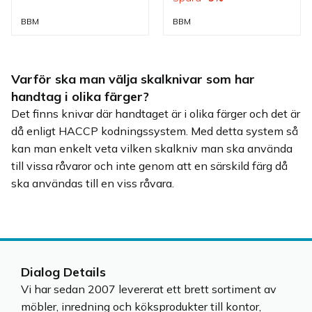
passar bra i flera olika 
knivar finns. Knivar som 
kök.
passar bra i flera olika 
BBM
BBM
kök.
Varför ska man välja skalknivar som har
handtag i olika färger?
Det finns knivar där handtaget är i olika färger och det är
då enligt HACCP kodningssystem. Med detta system så
kan man enkelt veta vilken skalkniv man ska använda
till vissa råvaror och inte genom att en särskild färg då
ska användas till en viss råvara.
Dialog Details
Vi har sedan 2007 levererat ett brett sortiment av
möbler, inredning och köksprodukter till kontor,