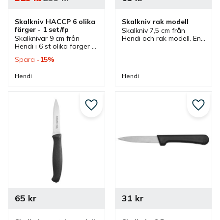
Skalkniv HACCP 6 olika 
Skalkniv rak modell
färger - 1 set/fp
Skalkniv 7,5 cm från 
Skalknivar 9 cm från 
Hendi och rak modell. En 
Hendi i 6 st olika färger 
skalkniv som ingår i en 
enligt HACCP. Ett set 
serie där flera olika 
Spara
15
%
med skalknivar som 
skalknivar finns som har 
passar bra i flera olika 
olika utseenden.
Hendi
Hendi
kök.
Lägg till i favoriter
Lägg ti
65
kr
31
kr